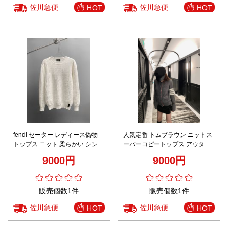
佐川急便
佐川急便
HOT
HOT
fendi セーター レディース偽物
人気定番 トムブラウン ニットス
トップス ニット 柔らかい シンプ
ーパーコピートップス アウター
ル 保温 学院風 ホワイト
柔らかい 女性 柔らかい グレイ
9000円
9000円
販売個数1件
販売個数1件
佐川急便
佐川急便
HOT
HOT