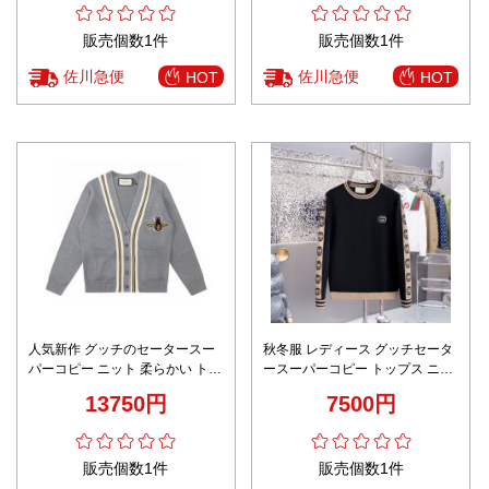
販売個数1件
販売個数1件
佐川急便
佐川急便
HOT
HOT
人気新作 グッチのセータースー
秋冬服 レディース グッチセータ
パーコピー ニット 柔らかい トッ
ースーパーコピー トップス ニッ
プス Vネック 蜜蜂あみ グレイ
ト素材 柔らかい 保温 ブラック
13750円
7500円
販売個数1件
販売個数1件