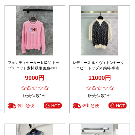
フェンディセーターＮ級品 トッ
レディース ルイヴィトンセータ
プス ニット素材 秋服 虹色のロゴ
ーコピー トップス 純綿 半袖 シ
編み ウール 柔軟 ピンク
ンプル 花柄 ニット素材 ブルー
9000円
11000円
販売個数1件
販売個数1件
佐川急便
佐川急便
HOT
HOT