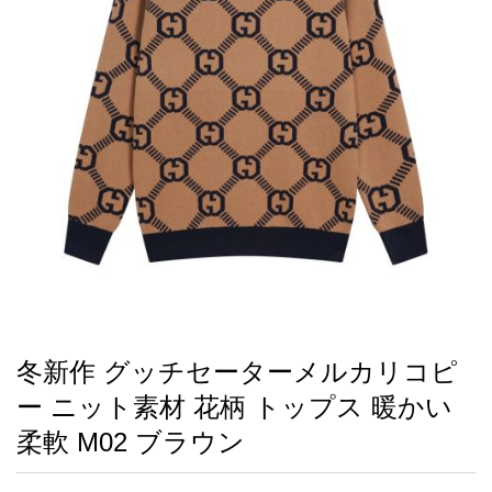
録
ー
ら
アイフォーンケ
管
せ
2026人気特集
アクセサリー
衣装セット
住まい用品
スカーフ
バッグ
ズボン
ベルト
財布
時計
小物
服
靴
ース
理
最
新
製
品
冬新作 グッチセーターメルカリコピ
お
ー ニット素材 花柄 トップス 暖かい
す
す
柔軟 M02 ブラウン
め
商