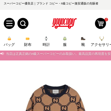
スーパーコピー優良店｜ブランド コピー・n級コピー激安通販の先駆者
0
新
バッグ
規
ロ
財布
時計
服
靴
アクセサリ
📢
当店は正真正銘のn級スーパーコピーのみ取扱い。最高品質の再現度を
ユ
グ
📢
2026春の新作続々更新中！期間中のご注文でお得な割引をご利用いただ
0
ー
イ
📢
新作入荷！ルイ・ヴィトンスーパーコピー バッグ最新モデルが登場。上
ザ
ン
📢
当店は正真正銘のn級スーパーコピーのみ取扱い。最高品質の再現度を
オ
📢
2026春の新作続々更新中！期間中のご注文でお得な割引をご利用いただ
ー
ー
お
yoyocopys@gmail.com
📢
新作入荷！ルイ・ヴィトンスーパーコピー バッグ最新モデルが登場。上
登
ダ
知