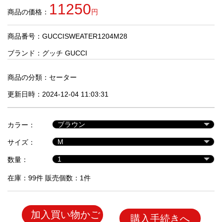
品
11250
商品の価格：
円
商品番号：GUCCISWEATER1204M28
人
気
ブランド：
グッチ GUCCI
商
品
商品の分類：
セーター
更新日時：2024-12-04 11:03:31
セ
ー
カラー：
ル
商
サイズ：
品
数量：
在庫：99件 販売個数：1件
加入買い物かご
購入手続きへ