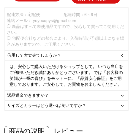
配達方法：宅配便
配達時間：6～9日
連絡メール：
yoyocopys@gmail.com
新品はすべて未使用品ですので、安心して買ってご使用くだ
さい。
宅配便会社などの都合により、入荷時間が予想以上になる場
合がありますので、ご了承ください。
信用して大丈夫でしょうか？

は、安心して購入いただけるショップとして。 いつも当店を
ご利用いただき誠にありがとうございます。 では「お客様の
笑顔が一番の喜び」をモットーに、「品質安心保証」をご用
意しております。ご安心して、お買物をお楽しみください。
返品返金できますか？

サイズとカラーはどう選べば良いですか？

商品の説明
レビュー