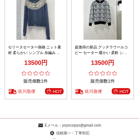
セリーヌセーター偽物 ニット素
超激得の新品 グッチラウールコ
材 柔らかい シンプル 糸編み 暖
ピー セーター 暖かい 柔軟 シン
かい ブルー
プル トップス 高品質 ブラック
13500円
13500円
販売個数1件
販売個数1件
佐川急便
佐川急便
HOT
HOT
Eメール：
yoyocopys@gmail.com
信頼第一・丁寧対応