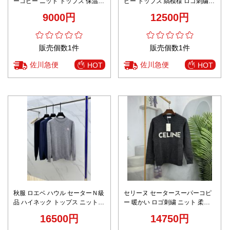
ーコピー ニット トップス 保温
ピー トップス 縞模様 ロゴ刺繍
刺繍 柔軟 100％綿 ブラック
セーター 暖かい ピンク
9000円
12500円
販売個数1件
販売個数1件
佐川急便
佐川急便
HOT
HOT
秋服 ロエベ ハウル セーターＮ級
セリーヌ セータースーパーコピ
品 ハイネック トップス ニット素
ー 暖かい ロゴ刺繍 ニット 柔ら
材 綿100％ 柔らかい グレイ
かい シンプル 薄い 男女兼用 グ
16500円
14750円
レイ