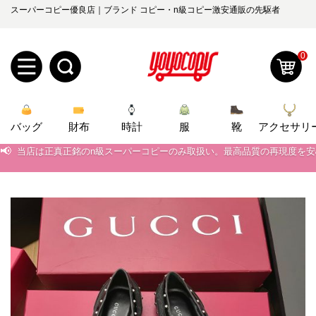
スーパーコピー優良店｜ブランド コピー・n級コピー激安通販の先駆者
0
新
バッグ
規
ロ
財布
時計
服
靴
アクセサリ
📢
当店は正真正銘のn級スーパーコピーのみ取扱い。最高品質の再現度を
📢
ユ
グ
2026春の新作続々更新中！期間中のご注文でお得な割引をご利用いただ
📢
新作入荷！ルイ・ヴィトンスーパーコピー バッグ最新モデルが登場。上
0
ー
イ
📢
当店は正真正銘のn級スーパーコピーのみ取扱い。最高品質の再現度を
ザ
ン
オ
📢
2026春の新作続々更新中！期間中のご注文でお得な割引をご利用いただ
ー
ー
お
📢
新作入荷！ルイ・ヴィトンスーパーコピー バッグ最新モデルが登場。上
yoyocopys@gmail.com
登
ダ
知