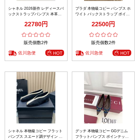
シャネル 2026新作 レディースバ
プラダ 本物級コピー パンプス ホ
ックストラップパンプス 本革使
ワイト バックストラップ ポイン
用 エナメル切替デザイン 高級感
テッドトゥ リボンディテール エ
22780円
22500円
仕上げ 安心サイト 格安 エレガン
ナメル調
トヒール
販売個数2件
販売個数2件
佐川急便
佐川急便
HOT
HOT
シャネル 本物級コピー フラット
グッチ 本物級コピー GGデニム
パンプス スエード調デザイン バ
フラットパンプス ポインテッド