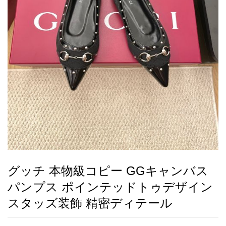
録
ー
ら
アイフォーンケ
管
せ
2026人気特集
アクセサリー
衣装セット
住まい用品
スカーフ
バッグ
ズボン
ベルト
財布
時計
小物
服
靴
ース
理
最
新
製
品
グッチ 本物級コピー GGキャンバス
お
パンプス ポインテッドトゥデザイン
す
す
スタッズ装飾 精密ディテール
め
商