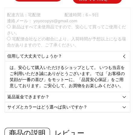
配達方法：宅配便
配達時間：6～9日
連絡メール：
yoyocopys@gmail.com
新品はすべて未使用品ですので、安心して買ってご使用くだ
さい。
宅配便会社などの都合により、入荷時間が予想以上になる場
合がありますので、ご了承ください。
信用して大丈夫でしょうか？

は、安心して購入いただけるショップとして。 いつも当店を
ご利用いただき誠にありがとうございます。 では「お客様の
笑顔が一番の喜び」をモットーに、「品質安心保証」をご用
意しております。ご安心して、お買物をお楽しみください。
返品返金できますか？

サイズとカラーはどう選べば良いですか？

商品の説明
レビュー