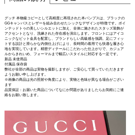
グッチ 本物級コピーとして高精度に再現された本パンプスは、ブラックの
GGキャンバスとレザーを組み合わせたシックなデザインが特徴です。ポイ
ンテッドトゥの美しいシルエットに加え、全体に施されたスタッズ装飾が
アクセントとなり、洗練された存在感を演出します。フロントにはアイコ
ニックなビット金具を配置し、ブランドらしい高級感を強調。足にフィッ
トする設計と滑らかな内側仕上げにより、長時間の着用でも快適な履き心
地を実現しています。精密ディテールにこだわった仕上がりで、カジュア
ルからきれいめ、フォーマルまで幅広いスタイルに対応する一足です。
新品 未使用品
付属品 保存袋
弊社が全部の商品は実物を撮影しますが、ご安心して買っていただきます
ようお願い申し上げます。
※画像の商品は光の照射や角度により、実物と色味が異なる場合がござい
ます
品質保証：お届いた商品についてなにか問題がありましたらお気軽にご連
絡をお願い致します。