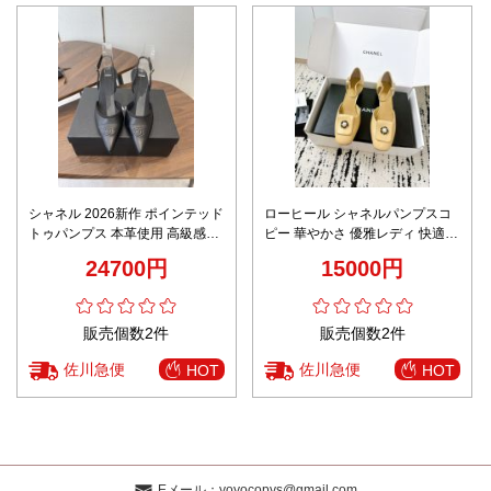
シャネル 2026新作 ポインテッド
ローヒール シャネルパンプスコ
トゥパンプス 本革使用 高級感仕
ピー 華やかさ 優雅レディ 快適な
上げ 精密ディテール 実店舗運営
履き心地 ファッション イエロー
24700円
15000円
安心サイト 本物級コピー 高再現
度 レディースヒール 靴
販売個数2件
販売個数2件
佐川急便
佐川急便
HOT
HOT
Eメール：
yoyocopys@gmail.com