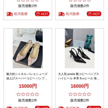
販売個数2件
販売個数2件
佐川急便
佐川急便
HOT
HOT
魅力的シャネル バレエシューズ
大人気 prada 靴コピーパンプス
値上げスーパーコピー パンプス
ハイヒール 本革 8㎝ヒール 海外
ハイヒール 人気定番 レザー シル
セレブが愛用する 優雅 高品質 ブ
15000円
16000円
ク表面 レディース ピンク
ラック
販売個数2件
販売個数2件