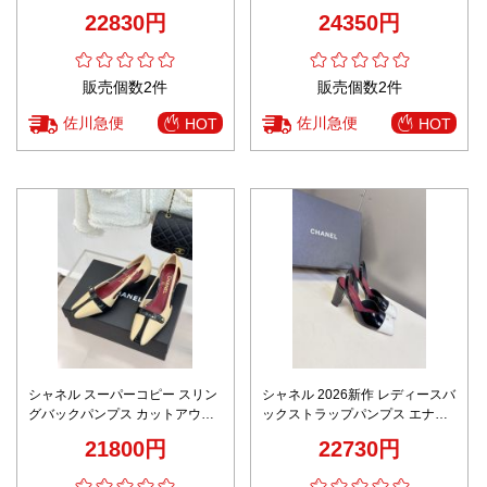
イカラー仕様 発送保証
トゥ ビット金具 満足度高い
22830円
24350円
販売個数2件
販売個数2件
佐川急便
佐川急便
HOT
HOT
シャネル スーパーコピー スリン
シャネル 2026新作 レディースバ
グバックパンプス カットアウト
ックストラップパンプス エナメ
デザイン ポインテッドトゥ仕様
ルデザイン 高級感仕上げ 精密デ
21800円
22730円
高再現度
ィテール 安心サイト 激安屋口コ
ミ エレガントヒール