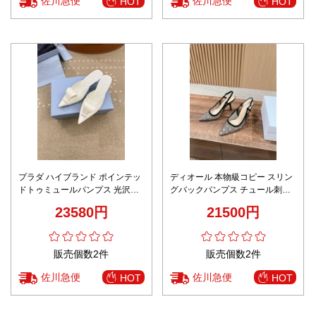
佐川急便
佐川急便
HOT
HOT
プラダ ハイブランド ポインテッ
ディオール 本物級コピー スリン
ドトゥミュールパンプス 光沢レ
グバックパンプス チュール刺繍
ザー シャープシルエット 洗練デ
ポインテッドトゥデザイン 口コ
23580円
21500円
ザイン 丁寧な縫製
ミ多数
販売個数2件
販売個数2件
佐川急便
佐川急便
HOT
HOT