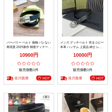
バーバリー ベルト 偽物 バレない
メンズ グッチベルト 売るコピー
再現度 2025新作 精密ディテール
本革 ハンサム 上質品 紳士 レザ
高級レベル仕様 発送保証 品質管
ービジネス ベルト カジュアル グ
10900円
10000円
理徹底
レイ
販売個数1件
販売個数1件
佐川急便
佐川急便
HOT
HOT