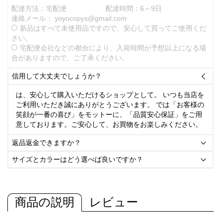
配達方法：宅配便
配達時間：6～9日
連絡メール：
yoyocopys@gmail.com
新品はすべて未使用品ですので、安心して買ってご使用くだ
さい。
宅配便会社などの都合により、入荷時間が予想以上になる場
合がありますので、ご了承ください。
信用して大丈夫でしょうか？

は、安心して購入いただけるショップとして。 いつも当店を
ご利用いただき誠にありがとうございます。 では「お客様の
笑顔が一番の喜び」をモットーに、「品質安心保証」をご用
意しております。ご安心して、お買物をお楽しみください。
返品返金できますか？

サイズとカラーはどう選べば良いですか？

商品の説明
レビュー