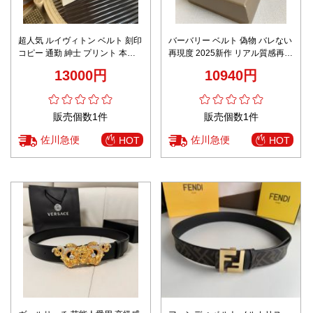
超人気 ルイヴィトン ベルト 刻印
バーバリー ベルト 偽物 バレない
コピー 通勤 紳士 プリント 本革
再現度 2025新作 リアル質感再現
レザー 格子模様 ホワイト
精密ディテール 高級レベル仕様
13000円
10940円
発送保証
販売個数1件
販売個数1件
佐川急便
佐川急便
HOT
HOT