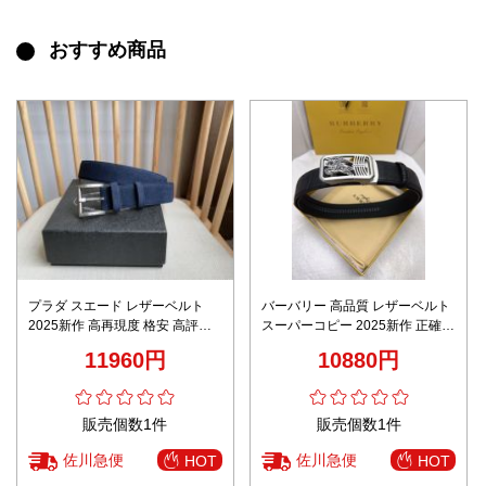
おすすめ商品
プラダ スエード レザーベルト
バーバリー 高品質 レザーベルト
2025新作 高再現度 格安 高評価
スーパーコピー 2025新作 正確な
口コミ多数 上質感仕上げ 丁寧な
刻印 高級感仕上げ 安心の日本倉
11960円
10880円
縫製 安心サイト
庫
販売個数1件
販売個数1件
佐川急便
佐川急便
HOT
HOT