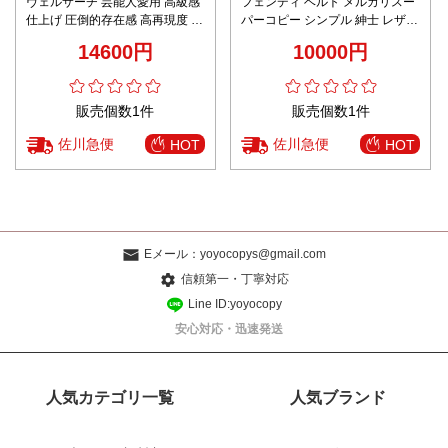
ヴェルサーチ 芸能人愛用 高級感
フェンディ ベルト メルカリスー
仕上げ 圧倒的存在感 高再現度 ゴ
パーコピー シンプル 紳士 レザー
ールドメデューサ メンズベルト
花柄 柔軟 ビジネス カジュアル
14600円
10000円
2025新作
牛革 ブラック
販売個数1件
販売個数1件
佐川急便
佐川急便
HOT
HOT
Eメール：
yoyocopys@gmail.com
信頼第一・丁寧対応
Line ID:yoyocopy
安心対応・迅速発送
人気カテゴリ一覧
人気ブランド