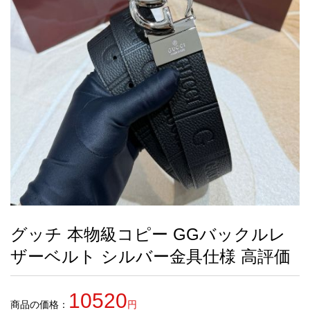
録
ー
ら
アイフォーンケ
管
せ
2026人気特集
アクセサリー
衣装セット
住まい用品
スカーフ
バッグ
ズボン
ベルト
財布
時計
小物
服
靴
ース
理
最
新
製
品
グッチ 本物級コピー GGバックルレ
お
ザーベルト シルバー金具仕様 高評価
す
す
め
10520
商
商品の価格：
円