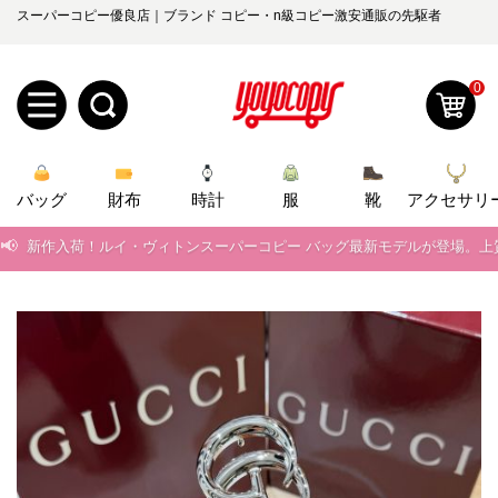
スーパーコピー優良店｜ブランド コピー・n級コピー激安通販の先駆者
0
📢
当店は正真正銘のn級スーパーコピーのみ取扱い。最高品質の再現度を
新
📢
2026春の新作続々更新中！期間中のご注文でお得な割引をご利用いただ
バッグ
規
ロ
財布
時計
服
靴
アクセサリ
📢
新作入荷！ルイ・ヴィトンスーパーコピー バッグ最新モデルが登場。上
ユ
グ
📢
当店は正真正銘のn級スーパーコピーのみ取扱い。最高品質の再現度を
0
ー
イ
📢
2026春の新作続々更新中！期間中のご注文でお得な割引をご利用いただ
ザ
ン
📢
新作入荷！ルイ・ヴィトンスーパーコピー バッグ最新モデルが登場。上
オ
ー
ー
お
yoyocopys@gmail.com
登
ダ
知