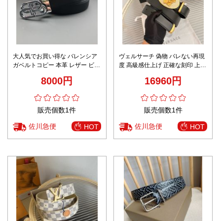
大人気でお買い得な バレンシア
ヴェルサーチ 偽物 バレない再現
ガベルトコピー 本革 レザー ビジ
度 高級感仕上げ 正確な刻印 上質
ネス 通勤 ブラック
な質感 ゴールドメデューサベル
8000円
16960円
ト
販売個数1件
販売個数1件
佐川急便
佐川急便
HOT
HOT