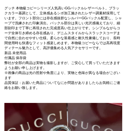
グッチ 本物級コピーシリーズ人気高いGGバックルレザーベルト。ブラッ
クカラー基調として、立体感あるシボ加工施されたレザー調素材採用して
います。フロント部分には存在感抜群なシルバーGGバックル配置し、シャ
ープで洗練された印象演出。バックル部分は美しい光沢感備えており、細
部刻印まで丁寧に再現された完成度高い仕上がりです。シンプルながらコ
ーデ全体引き締める存在感あり、デニムスタイルからスラックスコーデま
で自然に合わせやすい仕様。柔らかな装着感と耐久性兼備しており、長時
間使用時も快適なフィット感楽しめます。本物級コピーならでは高再現度
ディテール魅力として、高評価集める人気アクセサリーです。
新品 未使用品
付属品 保存袋
弊社が全部の商品は実物を撮影しますが、ご安心して買っていただきます
ようお願い申し上げます。
※画像の商品は光の照射や角度により、実物と色味が異なる場合がござい
ます
品質保証：お届いた商品についてなにか問題がありましたらお気軽にご連
絡をお願い致します。