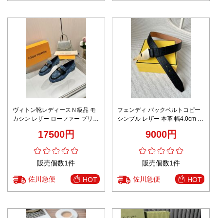
ヴィトン靴レディースＮ級品 モ
フェンディ バックベルトコピー
カシン レザー ローファー プリン
シンプル レザー 本革 幅4.0cm ビ
ト 本革 あるきやすい ビジネス
ジネス ファッション ブラック
17500円
9000円
ブルー
販売個数1件
販売個数1件
佐川急便
佐川急便
HOT
HOT