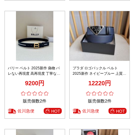
バリー ベルト 2025新作 偽物 バ
プラダ ロゴバックル ベルト
レない再現度 高再現度 丁寧な縫
2025新作 ネイビーブルー 上質レ
製 発送保証 安心サイト ゴールド
ザー仕様 精密ディテール 職人技
9200円
12220円
Bバックル仕様
術再現 激安 高級感仕上げ 人気急
上昇
販売個数2件
販売個数2件
佐川急便
佐川急便
HOT
HOT