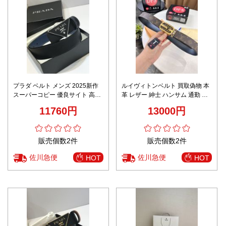
プラダ ベルト メンズ 2025新作
ルイヴィトンベルト 買取偽物 本
スーパーコピー 優良サイト 高再
革 レザー 紳士 ハンサム 通勤 ビ
現度 本革使用 トライアングルロ
ジネス ゴールドバックル ブラッ
11760円
13000円
ゴ 高級感仕上げ 精密ディテール
ク
即納対応
販売個数2件
販売個数2件
佐川急便
佐川急便
HOT
HOT