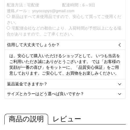
配達方法：宅配便
配達時間：6～9日
連絡メール：
yoyocopys@gmail.com
新品はすべて未使用品ですので、安心して買ってご使用くだ
さい。
宅配便会社などの都合により、入荷時間が予想以上になる場
合がありますので、ご了承ください。
信用して大丈夫でしょうか？

は、安心して購入いただけるショップとして。 いつも当店を
ご利用いただき誠にありがとうございます。 では「お客様の
笑顔が一番の喜び」をモットーに、「品質安心保証」をご用
意しております。ご安心して、お買物をお楽しみください。
返品返金できますか？

サイズとカラーはどう選べば良いですか？

商品の説明
レビュー