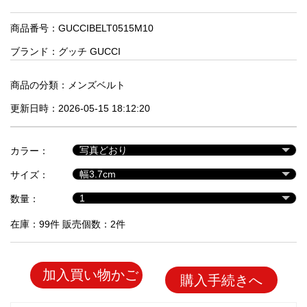
品
商品番号：GUCCIBELT0515M10
ブランド：
グッチ GUCCI
人
気
商
商品の分類：
メンズベルト
品
更新日時：2026-05-15 18:12:20
セ
カラー：
ー
サイズ：
ル
商
数量：
品
在庫：99件 販売個数：2件
加入買い物かご
購入手続きへ