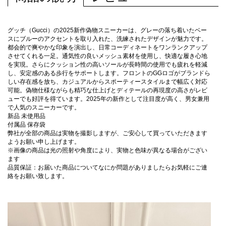
グッチ（Gucci）の2025新作偽物スニーカーは、グレーの落ち着いたベー
スにブルーのアクセントを取り入れた、洗練されたデザインが魅力です。
都会的で爽やかな印象を演出し、日常コーディネートをワンランクアップ
させてくれる一足。通気性の良いメッシュ素材を使用し、快適な履き心地
を実現。さらにクッション性の高いソールが長時間の使用でも疲れを軽減
し、安定感のある歩行をサポートします。フロントのGGロゴがブランドら
しい存在感を放ち、カジュアルからスポーティースタイルまで幅広く対応
可能。偽物仕様ながらも精巧な仕上げとディテールの再現度の高さがレビ
ューでも好評を得ています。2025年の新作として注目度が高く、男女兼用
で人気のスニーカーです。
新品 未使用品
付属品 保存袋
弊社が全部の商品は実物を撮影しますが、ご安心して買っていただきます
ようお願い申し上げます。
※画像の商品は光の照射や角度により、実物と色味が異なる場合がござい
ます
品質保証：お届いた商品についてなにか問題がありましたらお気軽にご連
絡をお願い致します。