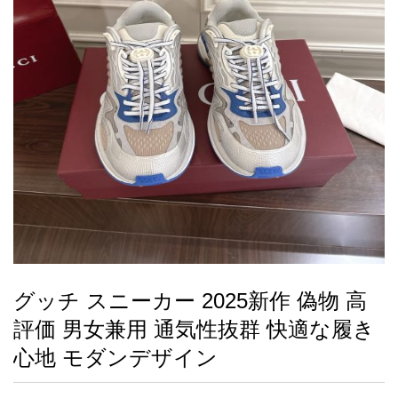
録
ー
ら
アイフォーンケ
管
せ
2026人気特集
アクセサリー
衣装セット
住まい用品
スカーフ
バッグ
ズボン
ベルト
財布
時計
小物
服
靴
ース
理
最
新
製
品
グッチ スニーカー 2025新作 偽物 高
お
評価 男女兼用 通気性抜群 快適な履き
す
す
心地 モダンデザイン
め
商