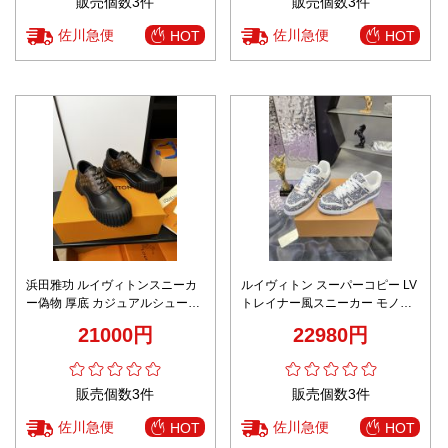
販売個数3件
販売個数3件
佐川急便
佐川急便
HOT
HOT
浜田雅功 ルイヴィトンスニーカ
ルイヴィトン スーパーコピー LV
ー偽物 厚底 カジュアルシューズ
トレイナー風スニーカー モノグ
運動 柔軟 シンプル レザー ブラ
ラムネイビー リピーター多数
21000円
22980円
ック
販売個数3件
販売個数3件
佐川急便
佐川急便
HOT
HOT