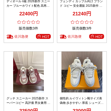
ディオール n級 2026新作 スニー
フェンディ カップル向け ブラン
カー ブルーホワイト配色 高再現
ド コピー 安全通販 2025新作 激
度 精密ディテール 本革使用 高品
安通販 高再現度 本革使用 丁寧な
22400円
21240円
質 安心サイト 追跡可能 発送保証
縫製 高級感仕上げ
販売個数3件
販売個数3件
佐川急便
佐川急便
HOT
HOT
グッチ スニーカー 2025新作 ス
個性的 ルイヴィトン靴サイズ表
ーパーコピー 高評価 男女兼用 快
偽物 歩きやすい 厚底 シューズ
適な履き心地 通気性抜群 デザイ
カ スニーカー シンプル ホワイト
33500円
23000円