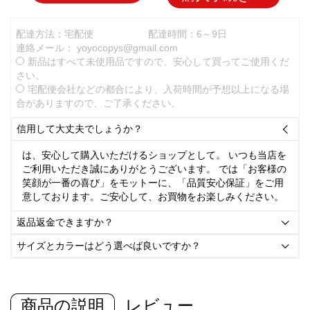
配達方法：宅配便
配達時間：6～9日
連絡メール：
yoyocopys@gmail.com
新品はすべて未使用品ですので、安心して買ってご使用くだ
さい。
宅配便会社などの都合により、入荷時間が予想以上になる場
合がありますので、ご了承ください。
信用して大丈夫でしょうか？

は、安心して購入いただけるショップとして。 いつも当店を
ご利用いただき誠にありがとうございます。 では「お客様の
笑顔が一番の喜び」をモットーに、「品質安心保証」をご用
意しております。ご安心して、お買物をお楽しみください。
返品返金できますか？

サイズとカラーはどう選べば良いですか？

商品の説明
レビュー