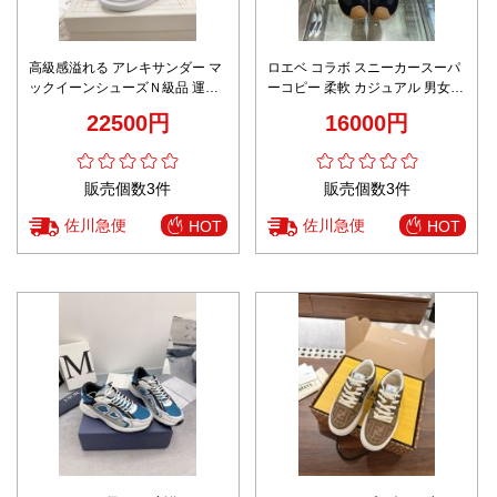
高級感溢れる アレキサンダー マ
ロエベ コラボ スニーカースーパ
ックイーンシューズＮ級品 運動
ーコピー 柔軟 カジュアル 男女兼
ランニング スニーカー 柔らかい
用 ランニング 運動シューズ ブラ
22500円
16000円
ホワイト
ック
販売個数3件
販売個数3件
佐川急便
佐川急便
HOT
HOT