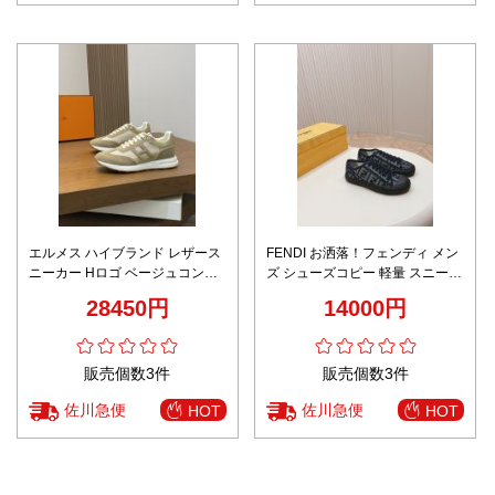
エルメス ハイブランド レザース
FENDI お洒落！フェンディ メン
ニーカー Hロゴ ベージュコンビ
ズ シューズコピー 軽量 スニーカ
上品デザイン
ー カジュアル シューズ 品質保証
28450円
14000円
花柄 シンプル ブラック
販売個数3件
販売個数3件
佐川急便
佐川急便
HOT
HOT