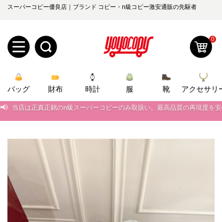
スーパーコピー優良店｜ブランド コピー・n級コピー激安通販の先駆者
0
新
バッグ
規
ロ
財布
時計
服
靴
アクセサリ
📢
当店は正真正銘のn級スーパーコピーのみ取扱い。最高品質の再現度を
ユ
グ
📢
2026春の新作続々更新中！期間中のご注文でお得な割引をご利用いただ
0
📢
新作入荷！ルイ・ヴィトンスーパーコピー バッグ最新モデルが登場。上
ー
イ
📢
当店は正真正銘のn級スーパーコピーのみ取扱い。最高品質の再現度を
ザ
ン
オ
📢
2026春の新作続々更新中！期間中のご注文でお得な割引をご利用いただ
ー
ー
お
📢
新作入荷！ルイ・ヴィトンスーパーコピー バッグ最新モデルが登場。上
yoyocopys@gmail.com
登
ダ
知