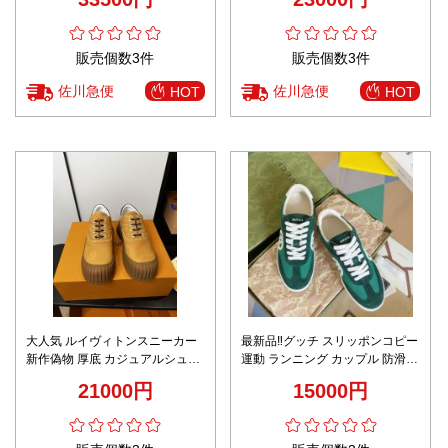
ン性豊富
販売個数3件
販売個数3件
佐川急便
佐川急便
HOT
HOT
大人気 ルイヴィトンスニーカー
最新品‼グッチ スリッポンコピー
新作偽物 厚底 カジュアルシュー
運動 ランニング カップル 防滑
ズ 運動 柔軟 シンプル イエロー
カジュアルシューズ 通学 人気販
21000円
15000円
売 グリーン