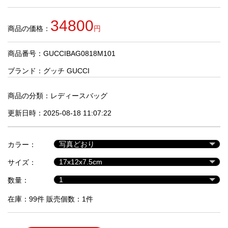
品
34800
商品の価格：
円
人
気
商品番号：GUCCIBAG0818M101
商
品
ブランド：
グッチ GUCCI
商品の分類：
レディースバッグ
セ
更新日時：2025-08-18 11:07:22
ー
ル
商
カラー：
品
サイズ：
数量：
在庫：99件 販売個数：1件