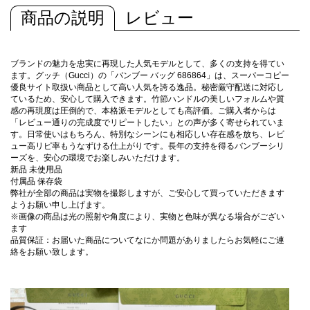
商品の説明
レビュー
ブランドの魅力を忠実に再現した人気モデルとして、多くの支持を得てい
ます。グッチ（Gucci）の「バンブー バッグ 686864」は、スーパーコピー
優良サイト取扱い商品として高い人気を誇る逸品。秘密厳守配送に対応し
ているため、安心して購入できます。竹節ハンドルの美しいフォルムや質
感の再現度は圧倒的で、本格派モデルとしても高評価。ご購入者からは
「レビュー通りの完成度でリピートしたい」との声が多く寄せられていま
す。日常使いはもちろん、特別なシーンにも相応しい存在感を放ち、レビ
ュー高リピ率もうなずける仕上がりです。長年の支持を得るバンブーシリ
ーズを、安心の環境でお楽しみいただけます。
新品 未使用品
付属品 保存袋
弊社が全部の商品は実物を撮影しますが、ご安心して買っていただきます
ようお願い申し上げます。
※画像の商品は光の照射や角度により、実物と色味が異なる場合がござい
ます
品質保証：お届いた商品についてなにか問題がありましたらお気軽にご連
絡をお願い致します。