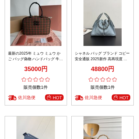
最新の2025年 ミュウ ミュウ か
シャネル バッグ ブランド コピー
ご バッグ偽物 ハンドバッグ 牛革
安全通販 2025新作 高再現度 本
レザー 大容量 5BB163 レッド
革使用 ドローストリング 高級感
35000円
48800円
仕上げ
販売個数1件
販売個数1件
佐川急便
佐川急便
HOT
HOT