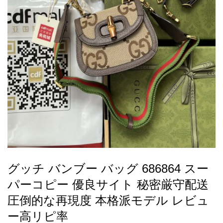
録
ー
ら
アイフォーンケ
管
せ
2026人気特集
アクセサリー
衣装セット
住まい用品
スカーフ
バッグ
ズボン
ベルト
財布
時計
小物
服
靴
ース
理
最
新
製
品
グッチ バンブー バッグ 686864 スー
お
パーコピー 優良サイト 秘密厳守配送
す
す
圧倒的な再現度 本格派モデル レビュ
め
ー高リピ率
商