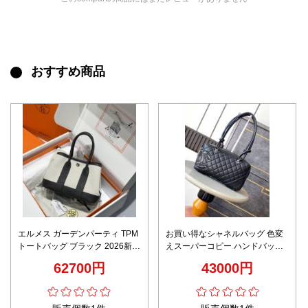
おすすめ商品
エルメス ガーデンパーティ TPM
お買い得なシャネルバッグ 色変
トートバッグ ブラック 2026新作
えスーパーコピー ハンドバッグ
優良サイト 高再現度 本革使用 精
ロゴプリント 大容量 レザー 本革
62700円
43000円
密ディテール 高級感仕上げ 秘密
ブラック
厳守配送