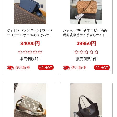
ヴィトン バッグ アレンジスーパ
シャネル 2025新作 コピー 高再
ーコピー レザー 斜め掛けバッグ
現度 高級感仕上げ 安心サイト ブ
通勤 ビジネス 牛革 レザー 柔軟
ラウンショルダーバッグ トップ
34000円
39950円
ブルー
ハンドル付き
販売個数1件
販売個数1件
佐川急便
佐川急便
HOT
HOT