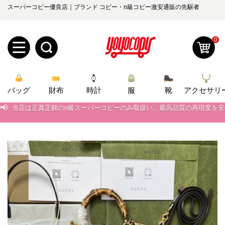
スーパーコピー優良店｜ブランド コピー・n級コピー激安通販の先駆者
0
新
バッグ
規
ロ
財布
時計
服
靴
アクセサリ
📢
当店は正真正銘のn級スーパーコピーのみ取扱い。最高品質の再現度を
ユ
グ
📢
2026春の新作続々更新中！期間中のご注文でお得な割引をご利用いただ
📢
新作入荷！ルイ・ヴィトンスーパーコピー バッグ最新モデルが登場。上
0
ー
イ
📢
当店は正真正銘のn級スーパーコピーのみ取扱い。最高品質の再現度を
ザ
ン
オ
📢
2026春の新作続々更新中！期間中のご注文でお得な割引をご利用いただ
ー
ー
お
📢
新作入荷！ルイ・ヴィトンスーパーコピー バッグ最新モデルが登場。上
yoyocopys@gmail.com
登
ダ
知