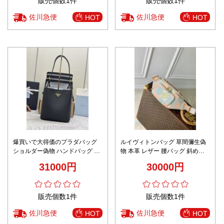
販売個数1件
販売個数1件
佐川急便
佐川急便
HOT
HOT
爆買いで大得価のプラダバッグ
ルイヴィトンバッグ 草間彌生偽
ショルダー偽物 ハンドバッグ 牛
物 本革 レザー 腰バッグ 斜め掛
革 レザー 1BE080 ブラック
け プリント M40736 ホワイト
31000円
30000円
販売個数1件
販売個数1件
佐川急便
佐川急便
HOT
HOT