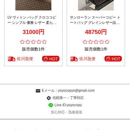
LV ヴィトン バッグ クロココピ
サンローラン スーパーコピー ト
ー シンプル 優雅 レザー 柔らか
ートバッグ グレインレザー設計
い 斜め掛け 牛革 M46583 ベージ
上質感
31000円
48750円
ュ色
販売個数1件
販売個数1件
佐川急便
佐川急便
HOT
HOT
Eメール：
yoyocopys@gmail.com
信頼第一・丁寧対応
Line ID:yoyocopy
安心対応・迅速発送