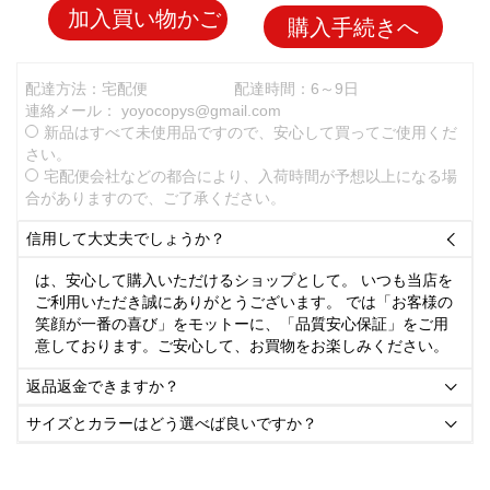
加入買い物かご
購入手続きへ
配達方法：宅配便
配達時間：6～9日
連絡メール：
yoyocopys@gmail.com
新品はすべて未使用品ですので、安心して買ってご使用くだ
さい。
宅配便会社などの都合により、入荷時間が予想以上になる場
合がありますので、ご了承ください。
信用して大丈夫でしょうか？

は、安心して購入いただけるショップとして。 いつも当店を
ご利用いただき誠にありがとうございます。 では「お客様の
笑顔が一番の喜び」をモットーに、「品質安心保証」をご用
意しております。ご安心して、お買物をお楽しみください。
返品返金できますか？

サイズとカラーはどう選べば良いですか？
