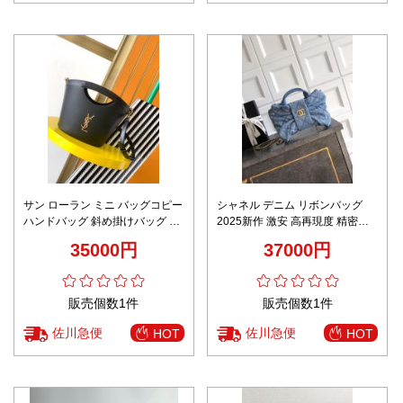
サン ローラン ミニ バッグコピー
シャネル デニム リボンバッグ
ハンドバッグ 斜め掛けバッグ 優
2025新作 激安 高再現度 精密デ
雅 レザー 本革 791069 ブラック
ィテール 高級感仕上げ 丁寧な縫
35000円
37000円
製 安心の日本倉庫
販売個数1件
販売個数1件
佐川急便
佐川急便
HOT
HOT