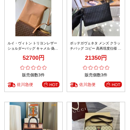
ルイ・ヴィトン トリヨンレザー
ボッテガヴェネタ メンズ クラッ
ショルダーバッグ キャメル 偽物
チバッグ コピー 高再現度仕様 即
バレない再現度 本革使用 高級感
納対応 職人技術再現 上質レザー
52700円
21350円
仕上げ 高評価口コミ多数 安心サ
使用 高級感漂う仕上げ
イト
販売個数3件
販売個数3件
佐川急便
佐川急便
HOT
HOT