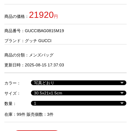
品
21920
商品の価格：
円
人
気
商品番号：GUCCIBAG0815M19
商
品
ブランド：
グッチ GUCCI
商品の分類：
メンズバッグ
セ
更新日時：2025-08-15 17:37:03
ー
ル
商
カラー：
品
サイズ：
数量：
在庫：99件 販売個数：3件