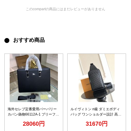
このcompartの商品にはまだレビューがありません
おすすめ商品
海外セレブ定番愛用バーバリー
ルイヴィトン n級 ダミエボディ
カバン偽物66112A-1 ブリーフケ
バッグ ワンショルダー設計 高品
ース
質
28060円
31670円