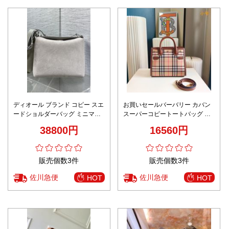
ディオール ブランド コピー スエ
お買いセールバーバリー カバン
ードショルダーバッグ ミニマル
スーパーコピートートバッグ 大
デザイン 高級感仕上げ 激安
容量 実用的
38800円
16560円
販売個数3件
販売個数3件
佐川急便
佐川急便
HOT
HOT