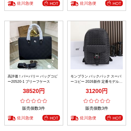
佐川急便
佐川急便
HOT
HOT
高評価！バーバリー バッグコピ
モンブラン バックパック スーパ
ー20520-1 ブリーフケース
ーコピー 2026新作 定番モデル
高再現度 正確な刻印 精密ディテ
38520円
31200円
ール 高級感仕上げ 安心サイト 追
跡可能
販売個数3件
販売個数3件
佐川急便
佐川急便
HOT
HOT