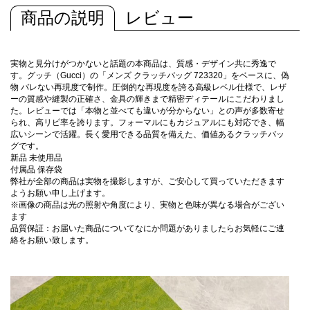
商品の説明
レビュー
実物と見分けがつかないと話題の本商品は、質感・デザイン共に秀逸で
す。グッチ（Gucci）の「メンズ クラッチバッグ 723320」をベースに、偽
物 バレない再現度で制作。圧倒的な再現度を誇る高級レベル仕様で、レザ
ーの質感や縫製の正確さ、金具の輝きまで精密ディテールにこだわりまし
た。レビューでは「本物と並べても違いが分からない」との声が多数寄せ
られ、高リピ率を誇ります。フォーマルにもカジュアルにも対応でき、幅
広いシーンで活躍。長く愛用できる品質を備えた、価値あるクラッチバッ
グです。
新品 未使用品
付属品 保存袋
弊社が全部の商品は実物を撮影しますが、ご安心して買っていただきます
ようお願い申し上げます。
※画像の商品は光の照射や角度により、実物と色味が異なる場合がござい
ます
品質保証：お届いた商品についてなにか問題がありましたらお気軽にご連
絡をお願い致します。