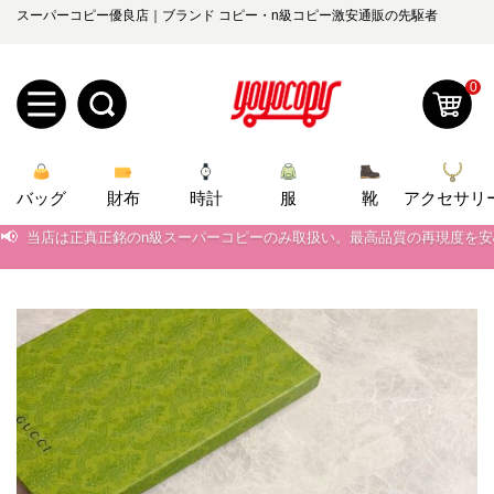
スーパーコピー優良店｜ブランド コピー・n級コピー激安通販の先駆者
0
新
バッグ
規
ロ
財布
時計
服
靴
アクセサリ
📢
当店は正真正銘のn級スーパーコピーのみ取扱い。最高品質の再現度を
ユ
グ
📢
2026春の新作続々更新中！期間中のご注文でお得な割引をご利用いただ
📢
新作入荷！ルイ・ヴィトンスーパーコピー バッグ最新モデルが登場。上
0
ー
イ
📢
当店は正真正銘のn級スーパーコピーのみ取扱い。最高品質の再現度を
ザ
ン
オ
📢
2026春の新作続々更新中！期間中のご注文でお得な割引をご利用いただ
ー
ー
お
📢
新作入荷！ルイ・ヴィトンスーパーコピー バッグ最新モデルが登場。上
yoyocopys@gmail.com
登
ダ
知