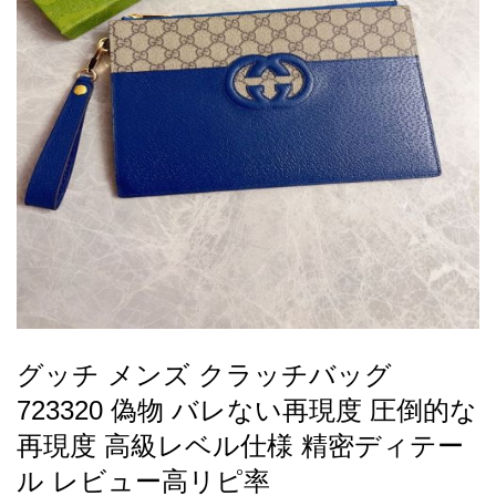
録
ー
ら
アイフォーンケ
管
せ
2026人気特集
アクセサリー
衣装セット
住まい用品
スカーフ
バッグ
ズボン
ベルト
財布
時計
小物
服
靴
ース
理
最
新
製
品
グッチ メンズ クラッチバッグ
お
723320 偽物 バレない再現度 圧倒的な
す
す
再現度 高級レベル仕様 精密ディテー
め
ル レビュー高リピ率
商