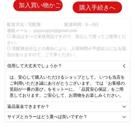
加入買い物かご
購入手続きへ
配達方法：宅配便
配達時間：6～9日
連絡メール：
yoyocopys@gmail.com
新品はすべて未使用品ですので、安心して買ってご使用くだ
さい。
宅配便会社などの都合により、入荷時間が予想以上になる場
合がありますので、ご了承ください。
信用して大丈夫でしょうか？

は、安心して購入いただけるショップとして。 いつも当店を
ご利用いただき誠にありがとうございます。 では「お客様の
笑顔が一番の喜び」をモットーに、「品質安心保証」をご用
意しております。ご安心して、お買物をお楽しみください。
返品返金できますか？

サイズとカラーはどう選べば良いですか？
