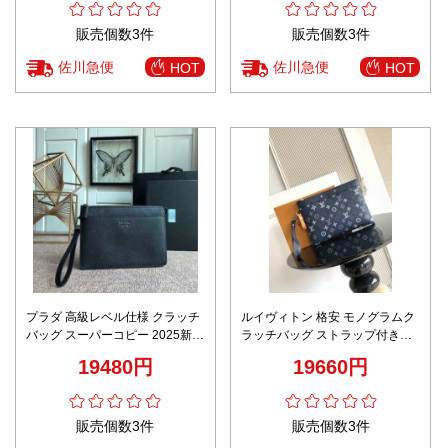
販売個数3件
販売個数3件
佐川急便
佐川急便
HOT
HOT
プラダ 高級レベル仕様 クラッチ
ルイヴィトン 格安 モノグラムク
バッグ スーパーコピー 2025新作
ラッチバッグ ストラップ付き設
高再現度 職人技術再現モデル
計 丁寧な縫製
19480円
19660円
販売個数3件
販売個数3件