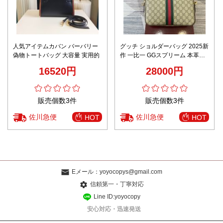
人気アイテムカバン バーバリー
グッチ ショルダーバッグ 2025新
偽物トートバッグ 大容量 実用的
作 一比一 GGスプリーム 本革ト
リム ウェブストライプ 高級感 安
16520円
28000円
心通販
販売個数3件
販売個数3件
佐川急便
佐川急便
HOT
HOT
Eメール：
yoyocopys@gmail.com
信頼第一・丁寧対応
Line ID:yoyocopy
安心対応・迅速発送