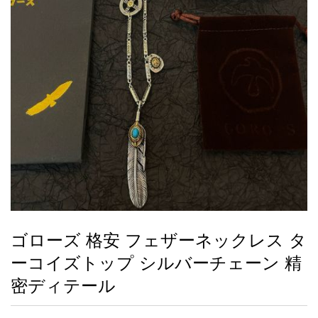
録
ー
ら
アイフォーンケ
管
せ
2026人気特集
アクセサリー
衣装セット
住まい用品
スカーフ
バッグ
ズボン
ベルト
財布
時計
小物
服
靴
ース
理
最
新
製
品
ゴローズ 格安 フェザーネックレス タ
お
ーコイズトップ シルバーチェーン 精
す
す
密ディテール
め
商