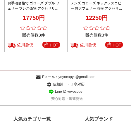
お手頃価格で ゴローズ ダブル フ
メンズ ゴローズ ネックレスコピ
ェザー ブレス偽物 アクセサリー
ー 特大フェザー 羽根 アクセサリ
羽根 フェザーペンダント 人気新
ー フェザーペンダント 太陽メタ
17750円
12250円
作 カップル
ル 男女兼用
販売個数3件
販売個数3件
佐川急便
佐川急便
HOT
HOT
Eメール：
yoyocopys@gmail.com
信頼第一・丁寧対応
Line ID:yoyocopy
安心対応・迅速発送
人気カテゴリ一覧
人気ブランド