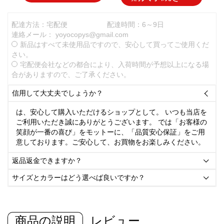
配達方法：宅配便
配達時間：6～9日
連絡メール：
yoyocopys@gmail.com
新品はすべて未使用品ですので、安心して買ってご使用くだ
さい。
宅配便会社などの都合により、入荷時間が予想以上になる場
合がありますので、ご了承ください。
信用して大丈夫でしょうか？

は、安心して購入いただけるショップとして。 いつも当店を
ご利用いただき誠にありがとうございます。 では「お客様の
笑顔が一番の喜び」をモットーに、「品質安心保証」をご用
意しております。ご安心して、お買物をお楽しみください。
返品返金できますか？

サイズとカラーはどう選べば良いですか？

商品の説明
レビュー