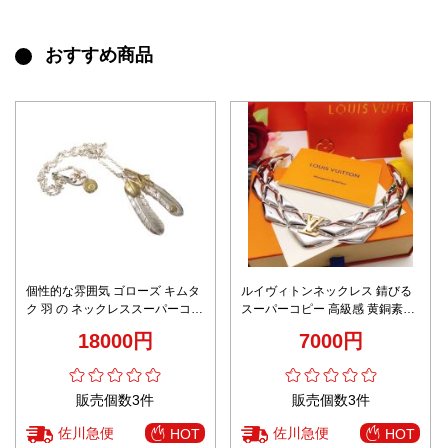
おすすめ商品
個性的な雰囲気 ゴローズ キムタ
ルイヴィトンネックレス 錆びる
ク 羽 の ネックレススーパーコピ
スーパーコピー 高級感 黄銅素材
ー パンクロッカー 手作り 高級品
LXL0071 優雅 三角形 レディ シ
18000円
7000円
ファッション シルバー
ルバー色
販売個数3件
販売個数3件
佐川急便
佐川急便
HOT
HOT