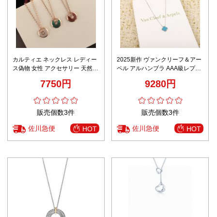
カルティエ ネックレス レディー
2025新作 ヴァンクリーフ＆アー
ス偽物 女性 アクセサリー 天然の
ペル アルハンブラ AAA級レプリ
貝殻 18kゴールド おしゃれ 3色
カ 精密ディテール再現 上質感ネ
7750円
9280円
可選
ックレス 数量限定入荷
販売個数3件
販売個数3件
佐川急便
佐川急便
HOT
HOT