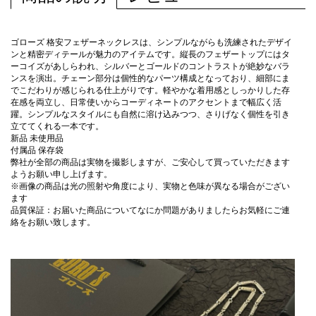
ゴローズ 格安フェザーネックレスは、シンプルながらも洗練されたデザイ
ンと精密ディテールが魅力のアイテムです。縦長のフェザートップにはタ
ーコイズがあしらわれ、シルバーとゴールドのコントラストが絶妙なバラ
ンスを演出。チェーン部分は個性的なパーツ構成となっており、細部にま
でこだわりが感じられる仕上がりです。軽やかな着用感としっかりした存
在感を両立し、日常使いからコーディネートのアクセントまで幅広く活
躍。シンプルなスタイルにも自然に溶け込みつつ、さりげなく個性を引き
立ててくれる一本です。
新品 未使用品
付属品 保存袋
弊社が全部の商品は実物を撮影しますが、ご安心して買っていただきます
ようお願い申し上げます。
※画像の商品は光の照射や角度により、実物と色味が異なる場合がござい
ます
品質保証：お届いた商品についてなにか問題がありましたらお気軽にご連
絡をお願い致します。