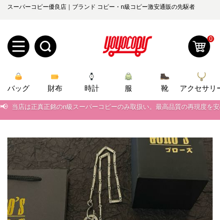
スーパーコピー優良店｜ブランド コピー・n級コピー激安通販の先駆者
0
新
バッグ
規
ロ
財布
時計
服
靴
アクセサリ
📢
当店は正真正銘のn級スーパーコピーのみ取扱い。最高品質の再現度を
ユ
グ
📢
2026春の新作続々更新中！期間中のご注文でお得な割引をご利用いただ
0
📢
ー
イ
新作入荷！ルイ・ヴィトンスーパーコピー バッグ最新モデルが登場。上
📢
当店は正真正銘のn級スーパーコピーのみ取扱い。最高品質の再現度を
ザ
ン
オ
📢
2026春の新作続々更新中！期間中のご注文でお得な割引をご利用いただ
ー
ー
お
📢
新作入荷！ルイ・ヴィトンスーパーコピー バッグ最新モデルが登場。上
yoyocopys@gmail.com
登
ダ
知