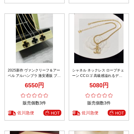
2025新作 ヴァンクリーフ＆アー
シャネル ネックレス ロープチェ
ペル アルハンブラ 激安通販 ブラ
ーン CCロゴ 高級感溢れるデザ
ックオニキス ネックレス 高級感
イン 2025新作 偽物 バレない再
6550円
5080円
仕上げ 数量限定入荷
現度
販売個数3件
販売個数3件
佐川急便
佐川急便
HOT
HOT