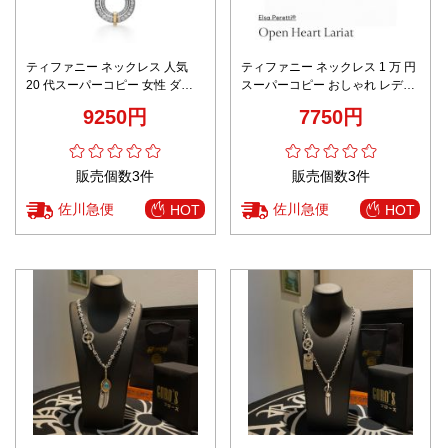
ティファニー ネックレス 人気
ティファニー ネックレス 1 万 円
20 代スーパーコピー 女性 ダイ
スーパーコピー おしゃれ レディ
ヤモン飾り シンプル 流行品 シル
ース ハート形 優雅 純銀 シルバ
9250円
7750円
バー
ー
販売個数3件
販売個数3件
佐川急便
佐川急便
HOT
HOT