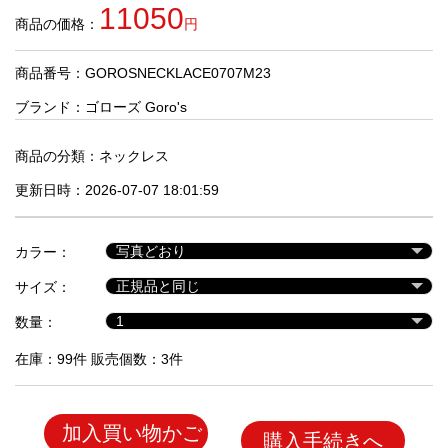
品
11050
商品の価格：
円
商品番号：GOROSNECKLACE0707M23
人
気
ブランド：
ゴローズ Goro's
商
品
商品の分類：
ネックレス
更新日時：2026-07-07 18:01:59
セ
ー
カラー：
ル
商
サイズ：
品
数量：
在庫：99件 販売個数：3件
加入買い物かご
購入手続きへ