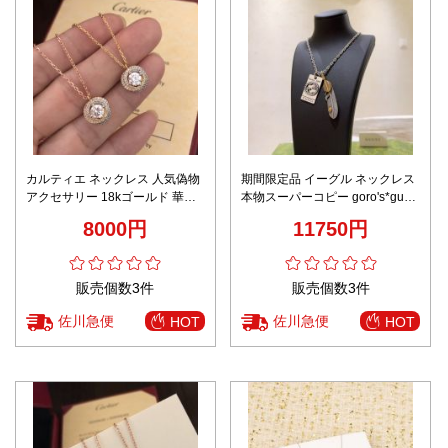
カルティエ ネックレス 人気偽物
期間限定品 イーグル ネックレス
アクセサリー 18kゴールド 華奢
本物スーパーコピー goro's*gucci
大きいダイヤモンドを飾り キラ
コラボ 長さ60㎝ パンクロッカー
8000円
11750円
キラ
シルバー
販売個数3件
販売個数3件
佐川急便
佐川急便
HOT
HOT