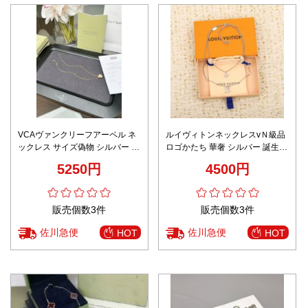
VCAヴァンクリーフアーペル ネ
ルイヴィトンネックレスvＮ級品
ックレス サイズ偽物 シルバー 優
ロゴかたち 華奢 シルバー 誕生日
雅 レディ 胡蝶かたち ゴールド
記念日 クリスマス
5250円
4500円
販売個数3件
販売個数3件
佐川急便
佐川急便
HOT
HOT