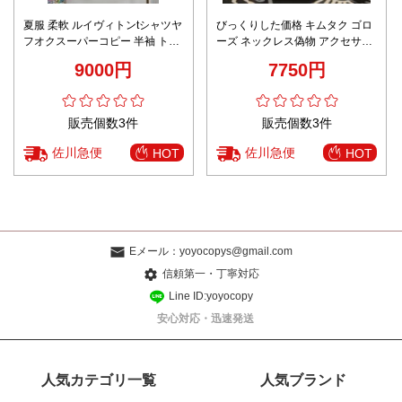
夏服 柔軟 ルイヴィトンtシャツヤ
びっくりした価格 キムタク ゴロ
フオクスーパーコピー 半袖 トッ
ーズ ネックレス偽物 アクセサリ
プス 純綿 プリント シンプル ホ
ー ファッション 羽根 フェザーペ
9000円
7750円
ワイト
ンダント
販売個数3件
販売個数3件
佐川急便
佐川急便
HOT
HOT
Eメール：
yoyocopys@gmail.com
信頼第一・丁寧対応
Line ID:yoyocopy
安心対応・迅速発送
人気カテゴリ一覧
人気ブランド