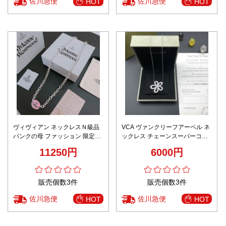
佐川急便
佐川急便
HOT
HOT
ヴィヴィアン ネックレスＮ級品
VCA ヴァンクリーフアーペル ネ
パンクの母 ファッション 限定の
ックレス チェーンスーパーコピ
人気ネックレス 男女兼用 ピンク
ー 優雅レディ ダイヤモンド飾り
11250円
6000円
シルバー
販売個数3件
販売個数3件
佐川急便
佐川急便
HOT
HOT