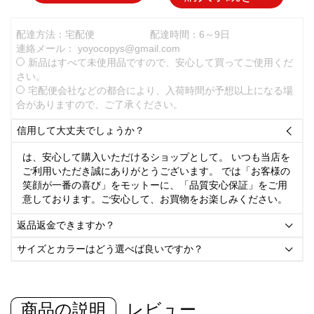
配達方法：宅配便
配達時間：6～9日
連絡メール：
yoyocopys@gmail.com
新品はすべて未使用品ですので、安心して買ってご使用くだ
さい。
宅配便会社などの都合により、入荷時間が予想以上になる場
合がありますので、ご了承ください。
信用して大丈夫でしょうか？

は、安心して購入いただけるショップとして。 いつも当店を
ご利用いただき誠にありがとうございます。 では「お客様の
笑顔が一番の喜び」をモットーに、「品質安心保証」をご用
意しております。ご安心して、お買物をお楽しみください。
返品返金できますか？

サイズとカラーはどう選べば良いですか？

商品の説明
レビュー