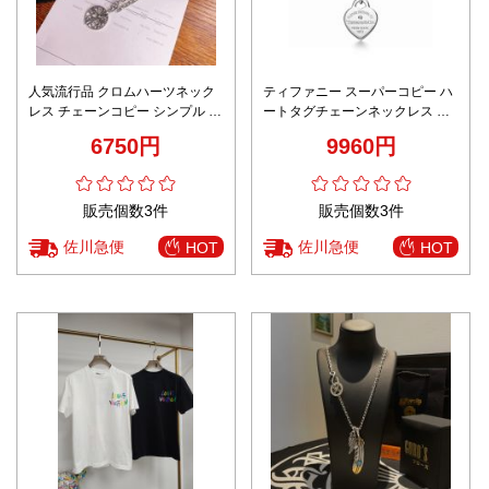
人気流行品 クロムハーツネック
ティファニー スーパーコピー ハ
レス チェーンコピー シンプル 超
ートタグチェーンネックレス 太
人気 プレゼント シルバー
チェーンデザイン 高級感仕上げ
6750円
9960円
職人技術再現
販売個数3件
販売個数3件
佐川急便
佐川急便
HOT
HOT