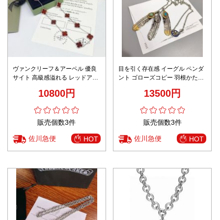
ヴァンクリーフ＆アーペル 優良
目を引く存在感 イーグル ペンダ
サイト 高級感溢れる レッドアル
ント ゴローズコピー 羽根かたち
ハンブラ カーネリアン ネックレ
大人気ネックレス 三つ羽 人気販
10800円
13500円
ス
売 シルバー
販売個数3件
販売個数3件
佐川急便
佐川急便
HOT
HOT