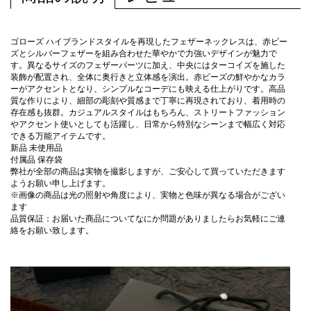
ゴローズ ハイブランドスタイルを再現したフェザーネックレスは、赤ビー
ズとシルバーフェザーを組み合わせた華やかで力強いデザインが魅力で
す。異なるサイズのフェザーパーツに加え、中央にはターコイズを施した
装飾が配置され、全体に奥行きと立体感を演出。赤ビーズの鮮やかなカラ
ーがアクセントとなり、シンプルなコーデにも映える仕上がりです。高品
質な作りにより、細部の彫刻や質感まで丁寧に再現されており、着用時の
存在感も抜群。カジュアルスタイルはもちろん、ストリートファッション
やアクセント使いとしても活躍し、日常から特別なシーンまで幅広く対応
できる万能アイテムです。
新品 未使用品
付属品 保存袋
弊社が全部の商品は実物を撮影しますが、ご安心して買っていただきます
ようお願い申し上げます。
※画像の商品は光の照射や角度により、実物と色味が異なる場合がござい
ます
品質保証：お届いた商品についてなにか問題がありましたらお気軽にご連
絡をお願い致します。