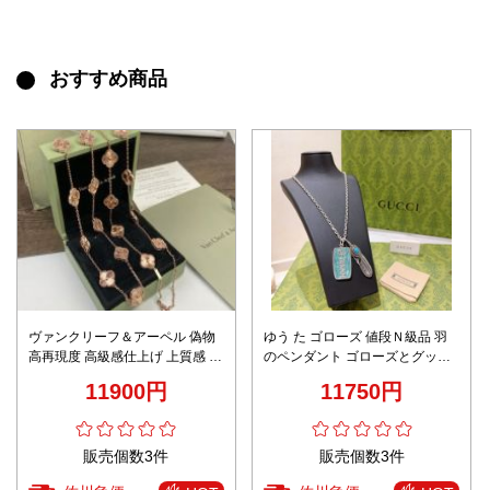
おすすめ商品
ヴァンクリーフ＆アーペル 偽物
ゆう た ゴローズ 値段Ｎ級品 羽
高再現度 高級感仕上げ 上質感 ロ
のペンダント ゴローズとグッチ
ングアルハンブラネックレス
のコラボ gucciロゴ 人気新作 パ
11900円
11750円
ンクロッカー シルバー
販売個数3件
販売個数3件