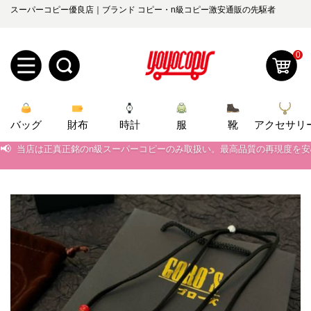
スーパーコピー優良店｜ブランド コピー・n級コピー激安通販の先駆者
0
新
バッグ
規
ロ
財布
時計
服
靴
アクセサリ
📢
当店は正真正銘のn級スーパーコピーのみ取扱い。最高品質の再現度を
ユ
グ
📢
2026春の新作続々更新中！期間中のご注文でお得な割引をご利用いただ
📢
新作入荷！ルイ・ヴィトンスーパーコピー バッグ最新モデルが登場。上
0
ー
イ
📢
当店は正真正銘のn級スーパーコピーのみ取扱い。最高品質の再現度を
ザ
ン
オ
📢
2026春の新作続々更新中！期間中のご注文でお得な割引をご利用いただ
ー
ー
お
📢
新作入荷！ルイ・ヴィトンスーパーコピー バッグ最新モデルが登場。上
yoyocopys@gmail.com
登
ダ
知