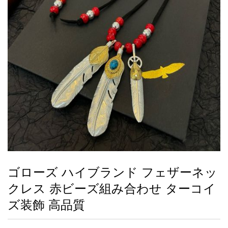
録
ー
ら
アイフォーンケ
管
せ
2026人気特集
アクセサリー
衣装セット
住まい用品
スカーフ
バッグ
ズボン
ベルト
財布
時計
小物
服
靴
ース
理
最
新
製
品
ゴローズ ハイブランド フェザーネッ
お
クレス 赤ビーズ組み合わせ ターコイ
す
す
ズ装飾 高品質
め
商