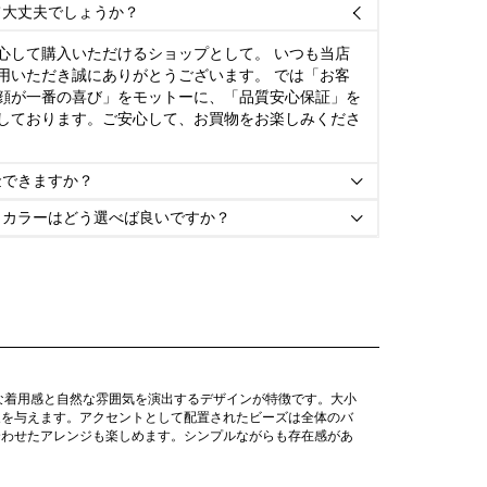
て大丈夫でしょうか？

心して購入いただけるショップとして。 いつも当店
用いただき誠にありがとうございます。 では「お客
顔が一番の喜び」をモットーに、「品質安心保証」を
しております。ご安心して、お買物をお楽しみくださ
金できますか？

とカラーはどう選べば良いですか？

な着用感と自然な雰囲気を演出するデザインが特徴です。大小
象を与えます。アクセントとして配置されたビーズは全体のバ
合わせたアレンジも楽しめます。シンプルながらも存在感があ