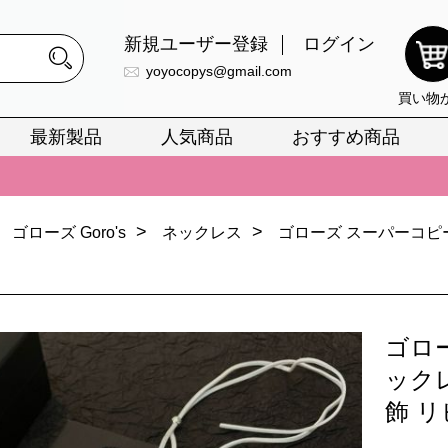
新規ユーザー登録
ログイン
yoyocopys@gmail.com
買い物
最新製品
人気商品
おすすめ商品
正銘のn級スーパーコピーのみ取扱い。最高品質の再現度を安心してお選
026春の新作続々更新中！期間中のご注文でお得な割引をご利用いただ
イ・ヴィトンスーパーコピー バッグ最新モデルが登場。上質な仕上が
>
>
ゴローズ Goro's
ネックレス
ゴローズ スーパーコピ
正銘のn級スーパーコピーのみ取扱い。最高品質の再現度を安心してお選
026春の新作続々更新中！期間中のご注文でお得な割引をご利用いただ
ゴロ
イ・ヴィトンスーパーコピー バッグ最新モデルが登場。上質な仕上が
ック
飾 