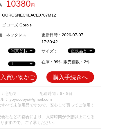
10380
格：
円
OROSNECKLACE0707M12
：
ゴローズ Goro's
類：
ネックレス
更新日時：2026-07-07
17:30:42
サイズ：
在庫：99件 販売個数：2件
加入買い物かご
購入手続きへ
法：宅配便
配達時間：6～9日
ール：
yoyocopys@gmail.com
はすべて未使用品ですので、安心して買ってご使用く
。
便会社などの都合により、入荷時間が予想以上になる
ありますので、ご了承ください。