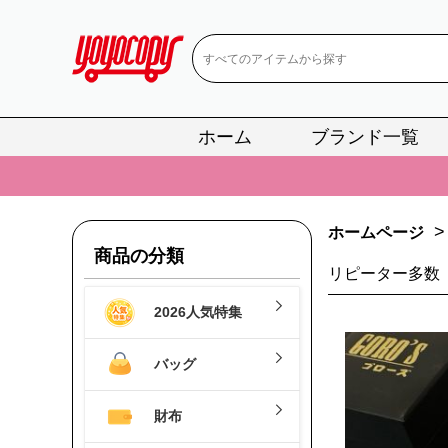
ホーム
ブランド一覧
📢
当店は正真
📢
2
📢
新作入荷！ル
>
ホームページ
商品の分類
📢
当店は正真
リピーター多数
📢
2
2026人気特集
📢
新作入荷！ル
バッグ
財布