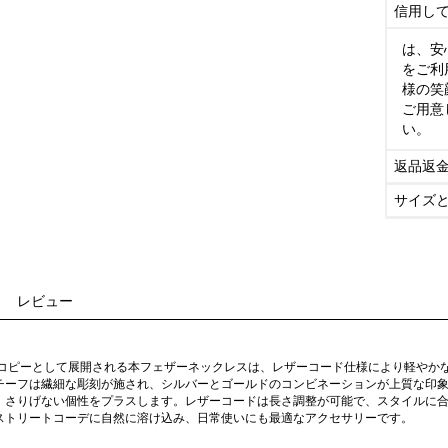
信用し
は、安
をご利
様の笑
ご用意
い。
返品返
サイズ
レビュー
ーコピーとして展開される本フェザーネックレスは、レザーコード仕様により軽やか
チーフは繊細な彫刻が施され、シルバーとゴールドのコンビネーションが上質な印
、さりげない個性をプラスします。レザーコードは長さ調整が可能で、スタイルに
ストリートコーデに自然に溶け込み、日常使いにも最適なアクセサリーです。