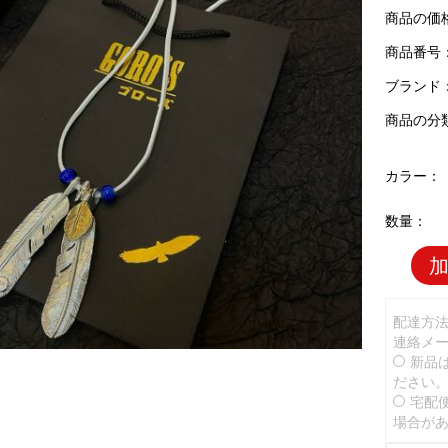
商品の価
商品番号：G
ブランド
商品の分
カラー：
数量：
配達方
連絡メ
新品
ださい
宅配
場合が