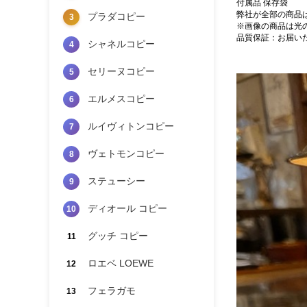
付属品 保存袋
弊社が全部の商品
プラダコピー
3
※画像の商品は光
品質保証：お届い
シャネルコピー
4
セリーヌコピー
5
エルメスコピー
6
ルイヴィトンコピー
7
ヴェトモンコピー
8
ステューシー
9
ディオール コピー
10
グッチ コピー
11
ロエベ LOEWE
12
フェラガモ
13