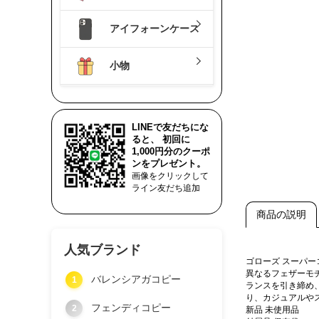
アイフォーンケース
小物
LINEで友だちにな
ると、 初回に
1,000円分のクーポ
ンをプレゼント。
画像をクリックして
ライン友だち追加
商品の説明
人気ブランド
ゴローズ スーパ
異なるフェザーモ
バレンシアガコピー
1
ランスを引き締め
り、カジュアルや
フェンディコピー
2
新品 未使用品