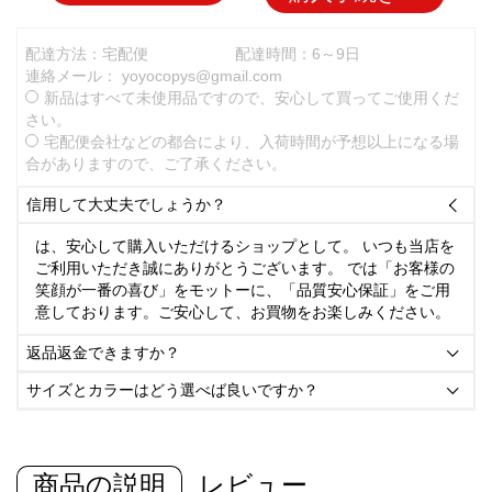
配達方法：宅配便
配達時間：6～9日
連絡メール：
yoyocopys@gmail.com
新品はすべて未使用品ですので、安心して買ってご使用くだ
さい。
宅配便会社などの都合により、入荷時間が予想以上になる場
合がありますので、ご了承ください。
信用して大丈夫でしょうか？

は、安心して購入いただけるショップとして。 いつも当店を
ご利用いただき誠にありがとうございます。 では「お客様の
笑顔が一番の喜び」をモットーに、「品質安心保証」をご用
意しております。ご安心して、お買物をお楽しみください。
返品返金できますか？

サイズとカラーはどう選べば良いですか？

商品の説明
レビュー