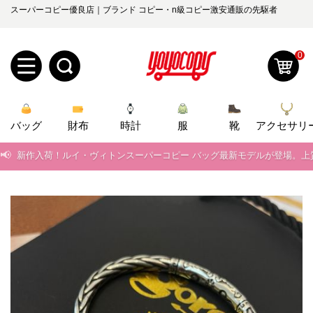
スーパーコピー優良店｜ブランド コピー・n級コピー激安通販の先駆者
0
📢
当店は正真正銘のn級スーパーコピーのみ取扱い。最高品質の再現度を
新
📢
2026春の新作続々更新中！期間中のご注文でお得な割引をご利用いただ
バッグ
規
ロ
財布
時計
服
靴
アクセサリ
📢
新作入荷！ルイ・ヴィトンスーパーコピー バッグ最新モデルが登場。上
ユ
グ
📢
当店は正真正銘のn級スーパーコピーのみ取扱い。最高品質の再現度を
0
ー
イ
📢
2026春の新作続々更新中！期間中のご注文でお得な割引をご利用いただ
ザ
ン
📢
新作入荷！ルイ・ヴィトンスーパーコピー バッグ最新モデルが登場。上
オ
ー
ー
お
yoyocopys@gmail.com
登
ダ
知