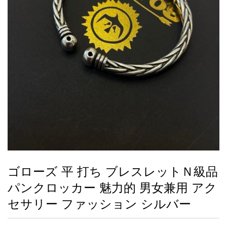
録
ー
ら
アイフォーンケ
管
せ
2026人気特集
アクセサリー
衣装セット
住まい用品
スカーフ
バッグ
ズボン
ベルト
財布
時計
小物
服
靴
ース
理
最
新
製
品
ゴローズ 平 打ち ブレスレットＮ級品
お
パンクロッカー 魅力的 男女兼用 アク
す
す
セサリー ファッション シルバー
め
商