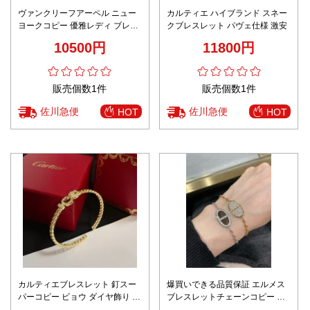
ヴァンクリーフアーペル ニュー
カルティエ ハイブランド スネー
ヨークコピー 優雅レディ ブレス
クブレスレット パヴェ仕様 激安
レット ゴールド
10500円
11800円
販売個数1件
販売個数1件
佐川急便
佐川急便
HOT
HOT
カルティエブレスレット 釘スー
爆買いできる品質保証 エルメス
パーコピー ビョウ ダイヤ飾り お
ブレスレットチェーンコピー フ
しゃれ シンプル シルバー
ァッション感 優雅レディース 多