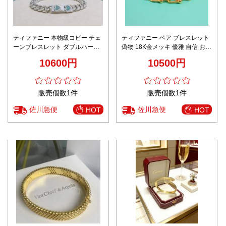
ティファニー 本物級コピー チェ
ティファニー ペア ブレスレット
ーンブレスレット ダブルハート
偽物 18K金メッキ 優雅 自信 おし
装飾 シルバー仕様 高再現度
ゃれもの シンプル 3色可選
10600円
10500円
販売個数1件
販売個数1件
佐川急便
佐川急便
HOT
HOT