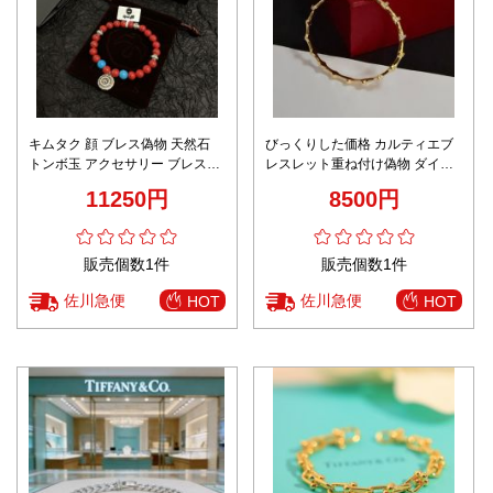
キムタク 顔 ブレス偽物 天然石
びっくりした価格 カルティエブ
トンボ玉 アクセサリー ブレスレ
レスレット重ね付け偽物 ダイヤ
ット ゴローズ 男女兼用 レッド
飾り 高品質 ファッション感 ゴー
11250円
8500円
ルド
販売個数1件
販売個数1件
佐川急便
佐川急便
HOT
HOT