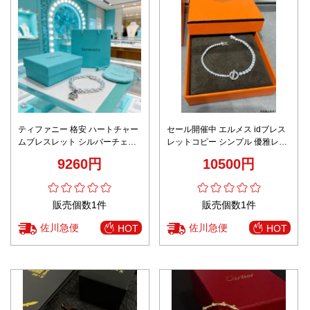
ティファニー 格安 ハートチャー
セール開催中 エルメス idブレス
ムブレスレット シルバーチェー
レットコピー シンプル 優雅レデ
ン仕様 リピーター多数
ィース ファッション感 シルバー
9260円
10500円
販売個数1件
販売個数1件
佐川急便
佐川急便
HOT
HOT