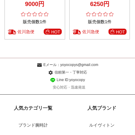
9000円
6250円
色可選
販売個数1件
販売個数1件
佐川急便
佐川急便
HOT
HOT
Eメール：
yoyocopys@gmail.com
信頼第一・丁寧対応
Line ID:yoyocopy
安心対応・迅速発送
人気カテゴリ一覧
人気ブランド
ブランド腕時計
ルイヴィトン