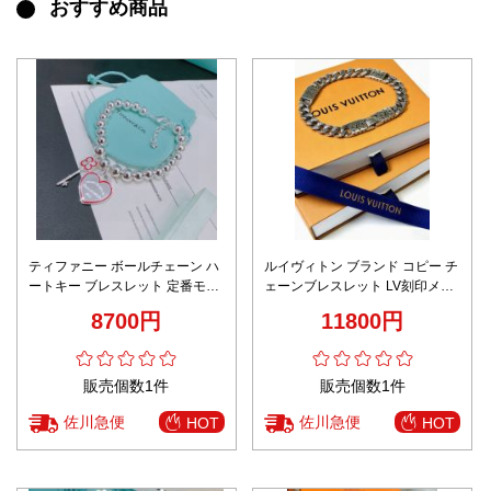
おすすめ商品
ティファニー ボールチェーン ハ
ルイヴィトン ブランド コピー チ
ートキー ブレスレット 定番モデ
ェーンブレスレット LV刻印メタ
ル 2025新作 偽物 高再現度 高品
ルリンク 重厚デザイン 高級レベ
8700円
11800円
質 精密ディテール 安心サイト
ル仕様
販売個数1件
販売個数1件
佐川急便
佐川急便
HOT
HOT