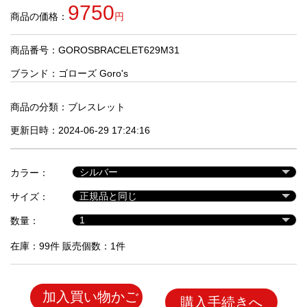
品
9750
商品の価格：
円
商品番号：GOROSBRACELET629M31
人
気
ブランド：
ゴローズ Goro's
商
品
商品の分類：
ブレスレット
更新日時：2024-06-29 17:24:16
セ
ー
カラー：
ル
商
サイズ：
品
数量：
在庫：99件 販売個数：1件
加入買い物かご
購入手続きへ