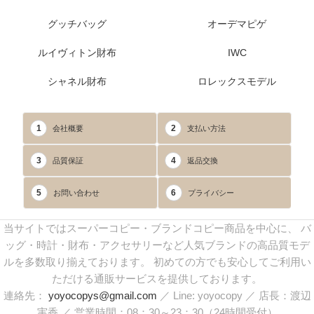
グッチバッグ
オーデマピゲ
ルイヴィトン財布
IWC
シャネル財布
ロレックスモデル
1
2
会社概要
支払い方法
3
4
品質保証
返品交換
5
6
お問い合わせ
プライバシー
当サイトではスーパーコピー・ブランドコピー商品を中心に、 バ
ッグ・時計・財布・アクセサリーなど人気ブランドの高品質モデ
ルを多数取り揃えております。 初めての方でも安心してご利用い
ただける通販サービスを提供しております。
連絡先：
yoyocopys@gmail.com
／ Line: yoyocopy ／ 店長：渡辺
実香 ／ 営業時間：08：30～23：30（24時間受付）