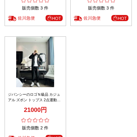
販売個数 3 件
販売個数 3 件
佐川急便
佐川急便
HOT
HOT
ジバンシーのロゴＮ級品 カジュ
アル ズボン トップス 2点運動セ
ット ランニング メンズ ブラック
21000円
販売個数 2 件