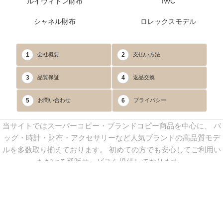
ルイヴィトン財布
IWC
シャネル財布
ロレックスモデル
1
2
会社概要
支払い方法
3
4
品質保証
返品交換
5
6
お問い合わせ
プライバシー
当サイトではスーパーコピー・ブランドコピー商品を中心に、 バ
ッグ・時計・財布・アクセサリーなど人気ブランドの高品質モデ
ルを多数取り揃えております。 初めての方でも安心してご利用い
ただける通販サービスを提供しております。
連絡先：
yoyocopys@gmail.com
／ Line: yoyocopy ／ 店長：渡辺
実香 ／ 営業時間：08：30～23：30（24時間受付）
※当WEBサイト掲載写真の無断転載・外部利用を禁止します。
Copyright © 2013-2025
YOYOCOPY
All Rights Reserved.
sitemap