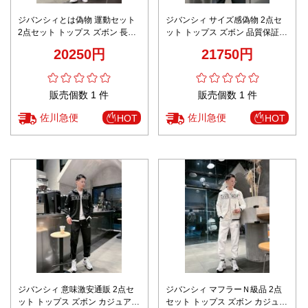
ジバンシィとは偽物 運動セット
ジバンシィ サイズ感偽物 2点セ
2点セット トップス ズボン 長袖
ット トップス ズボン 品質保証
純綿 ジャケット ランニング 人気
100％綿 ランニング プリント ブ
20250円
21750円
ホワイト
ラック
販売個数 1 件
販売個数 1 件
佐川急便
佐川急便
HOT
HOT
ジバンシィ 意味激安通販 2点セ
ジバンシィ マフラーＮ級品 2点
ット トップス ズボン カジュアル
セット トップス ズボン カジュア