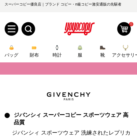
スーパーコピー優良店｜ブランド コピー・n級コピー激安通販の先駆者
📢
2026春の新作続々更新中！期間中のご注文でお得な割引をご利用いただ
📢
新作入荷！ルイ・ヴィトンスーパーコピー バッグ最新モデルが登場。上
0
📢
当店は正真正銘のn級スーパーコピーのみ取扱い。最高品質の再現度を
新
📢
2026春の新作続々更新中！期間中のご注文でお得な割引をご利用いただ
バッグ
規
ロ
財布
時計
服
靴
アクセサリ
📢
新作入荷！ルイ・ヴィトンスーパーコピー バッグ最新モデルが登場。上
ユ
グ
0
ー
イ
ザ
ン
オ
ー
ジバンシィ スーパーコピー スポーツウェア 高
ー
お
yoyocopys@gmail.com
品質
登
ダ
知
ジバンシィ スポーツウェア 洗練されたレプリカ