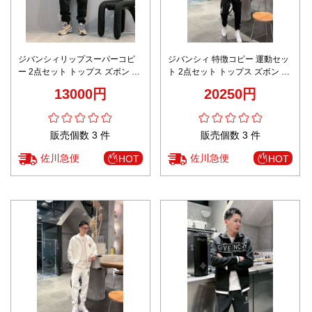
ジバンシィリップスーパーコピ
ジバンシィ 特徴コピー 運動セッ
ー 2点セット トップス ズボン 長
ト 2点セット トップス ズボン 長
袖 純綿 カジュアル パーカー ブ
袖 純綿 ジャケット ランニング
13000円
20250円
ラック
人気 ブラック
販売個数 3 件
販売個数 3 件
佐川急便
佐川急便
HOT
HOT