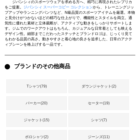
ジバンシィのスポーツウェアを求める方へ、精巧に再現されたレプリカ
録
ー
ら
をご提案。
ジバンシィ スーパーコピー コレクション
から、トレーニングジッ
プアップやランニングパンツなど、N級品質のスポーツアイテムを厳選。本物
アイフォーンケ
と見分けがつかないほどの精巧な仕上がりで、機能性とスタイルを両立。通
管
せ
2026人気特集
アクセサリー
衣装セット
住まい用品
スカーフ
バッグ
ズボン
ベルト
財布
時計
小物
服
靴
気性に優れた素材と立体裁断が、アクティブな動きをしっかりサポートしま
ース
す。ジムでのワークアウトはもちろん、カジュアルな日常着としても映える
デザイン性。細部までこだわったステッチとブランドロゴは、じっくり見て
理
もわかる品質の高さ。動きやすさと着心地の良さを追求した、日常のアクテ
ィブシーンを格上げする一品です。
ブランドのその他商品
最
新
製
品
Tシャツ(79)
ダウンジャケット(2)
パーカー(20)
セーター(19)
お
す
ジャケット(15)
シャツ(7)
す
め
商
ポロシャツ(2)
ジーンズ(11)