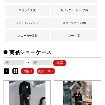
品
スラックス(1)
カジュアルパンツ(46)
人
ショートパンツ(9)
スポーツウェア(9)
気
商
品
スニーカー(13)
ブーツ(1)
セ
商品ショーケース
ー
ル
~
検索
商
品
1
価格
更新日時