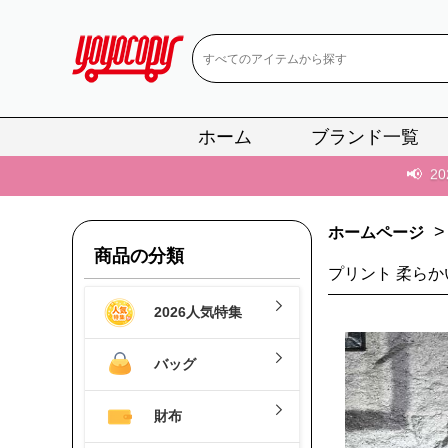
📢
当店は正真
ホーム
ブランド一覧
📢
2
📢
新作入荷！ル
>
ホームページ
📢
当店は正真
商品の分類
プリント 柔らか
📢
2
2026人気特集
📢
新作入荷！ル
バッグ
財布