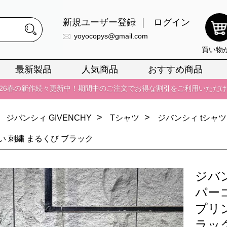
新規ユーザー登録
ログイン
yoyocopys@gmail.com
買い物
正銘のn級スーパーコピーのみ取扱い。最高品質の再現度を安心してお選
最新製品
人気商品
おすすめ商品
026春の新作続々更新中！期間中のご注文でお得な割引をご利用いただ
イ・ヴィトンスーパーコピー バッグ最新モデルが登場。上質な仕上が
>
>
ジバンシィ GIVENCHY
Tシャツ
ジバンシィ tシャ
正銘のn級スーパーコピーのみ取扱い。最高品質の再現度を安心してお選
い 刺繍 まるくび ブラック
026春の新作続々更新中！期間中のご注文でお得な割引をご利用いただ
イ・ヴィトンスーパーコピー バッグ最新モデルが登場。上質な仕上が
ジバ
パーコ
プリ
ラッ