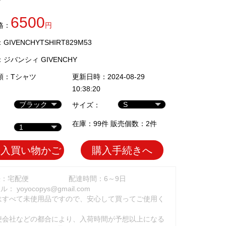
6500
格：
円
IVENCHYTSHIRT829M53
：
ジバンシィ GIVENCHY
類：
Tシャツ
更新日時：2024-08-29
10:38:20
サイズ：
在庫：99件 販売個数：2件
加入買い物かご
購入手続きへ
法：宅配便
配達時間：6～9日
ール：
yoyocopys@gmail.com
はすべて未使用品ですので、安心して買ってご使用く
。
便会社などの都合により、入荷時間が予想以上になる