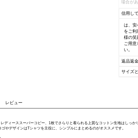
場合が
信用し
は、安
をご利
様の笑
ご用意
い。
返品返
サイズ
レビュー
ャツ レディーススーパーコピー、1枚でさらりと着られる上質なコットン生地はしっ
ロゴやデザインはTシャツを主役に、シンプルにまとめるのがオススメです。