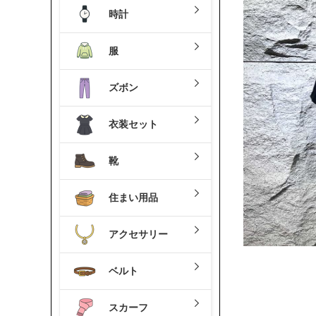
時計
服
ズボン
衣装セット
靴
住まい用品
アクセサリー
ベルト
スカーフ