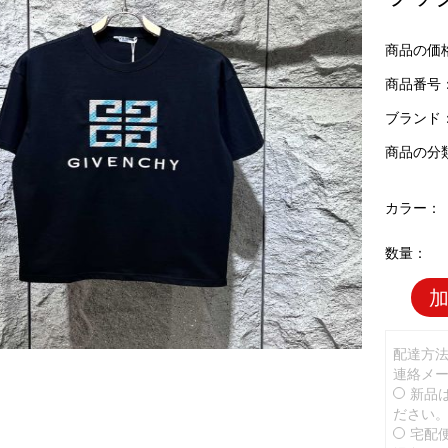
商品の価
商品番号：G
ブランド
商品の分
カラー：
数量：
配達方
連絡メ
新品
ださい
宅配