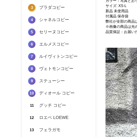
カラー：写真どお
サイズ: XS-L
プラダコピー
3
新品 未使用品
付属品 保存袋
シャネルコピー
4
弊社が全部の商品
※画像の商品は光
セリーヌコピー
品質保証：お届い
5
エルメスコピー
6
ルイヴィトンコピー
7
ヴェトモンコピー
8
ステューシー
9
ディオール コピー
10
グッチ コピー
11
ロエベ LOEWE
12
フェラガモ
13