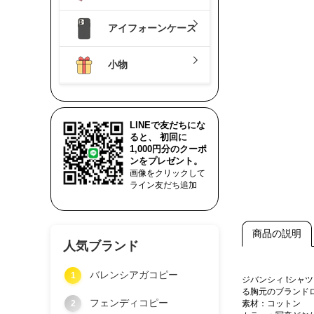
アイフォーンケース
小物
LINEで友だちにな
ると、 初回に
1,000円分のクーポ
ンをプレゼント。
画像をクリックして
ライン友だち追加
商品の説明
人気ブランド
バレンシアガコピー
1
ジバンシィ tシ
る胸元のブランド
フェンディコピー
2
素材：コットン