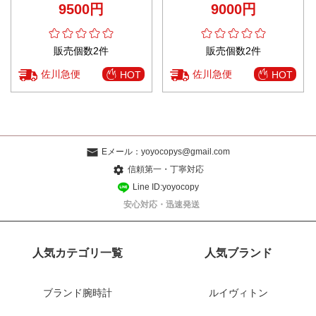
9500円
9000円
ラウン
ト
販売個数2件
販売個数2件
佐川急便
佐川急便
HOT
HOT
Eメール：
yoyocopys@gmail.com
信頼第一・丁寧対応
Line ID:yoyocopy
安心対応・迅速発送
人気カテゴリ一覧
人気ブランド
ブランド腕時計
ルイヴィトン