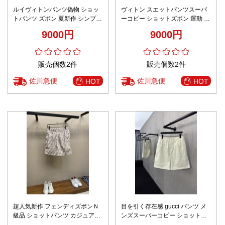
ルイヴィトンパンツ偽物 ショッ
ヴィトン スエットパンツスーパ
トパンツ ズボン 夏新作 シンプル
ーコピー ショットズボン 運動 ラ
上質商品 ゆったり ブラック
ンニング 純綿 柔らかい ブラック
9000円
9000円
販売個数2件
販売個数2件
佐川急便
佐川急便
HOT
HOT
超人気新作 フェンディズボンＮ
目を引く存在感 gucci パンツ メ
級品 ショットパンツ カジュアル
ンズスーパーコピー ショットパ
純綿 ビーチ 花柄 通気性いい ブ
ンツ 純綿 花柄 柔らかい ホワイ