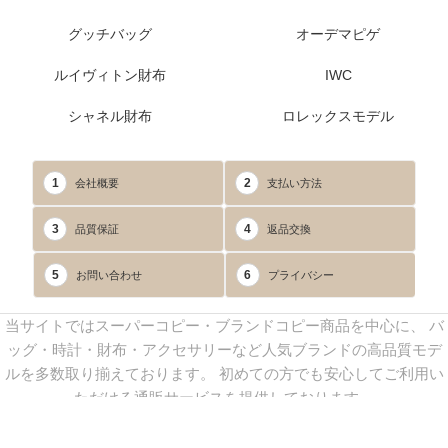
グッチバッグ
オーデマピゲ
ルイヴィトン財布
IWC
シャネル財布
ロレックスモデル
1
2
会社概要
支払い方法
3
4
品質保証
返品交換
5
6
お問い合わせ
プライバシー
当サイトではスーパーコピー・ブランドコピー商品を中心に、 バ
ッグ・時計・財布・アクセサリーなど人気ブランドの高品質モデ
ルを多数取り揃えております。 初めての方でも安心してご利用い
ただける通販サービスを提供しております。
連絡先：
yoyocopys@gmail.com
／ Line: yoyocopy ／ 店長：渡辺
実香 ／ 営業時間：08：30～23：30（24時間受付）