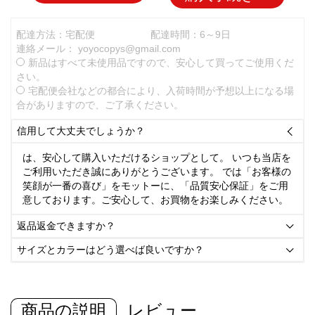
配達方法：宅配便
配達時間：6～9日
連絡メール：
yoyocopys@gmail.com
新品はすべて未使用品ですので、安心して買ってご使用くだ
さい。
宅配便会社などの都合により、入荷時間が予想以上になる場
合がありますので、ご了承ください。
信用して大丈夫でしょうか？

は、安心して購入いただけるショップとして。 いつも当店を
ご利用いただき誠にありがとうございます。 では「お客様の
笑顔が一番の喜び」をモットーに、「品質安心保証」をご用
意しております。ご安心して、お買物をお楽しみください。
返品返金できますか？

サイズとカラーはどう選べば良いですか？

商品の説明
レビュー