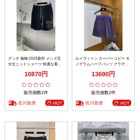
グッチ 偽物 2025新作 メンズ五
ルイヴィトン スーパーコピー モ
分丈ニットショーツ 快適な着心
ノグラムハーフパンツ グラデー
地 高品質仕上げ デイリーにも最
ション配色 夏服仕様 高品質
10870円
13690円
適
販売個数2件
販売個数2件
佐川急便
佐川急便
HOT
HOT