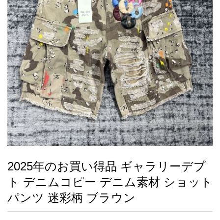
録
ー
ら
アイフォーンケ
管
せ
2026人気特集
アクセサリー
衣装セット
住まい用品
スカーフ
バッグ
ズボン
ベルト
財布
時計
小物
服
靴
ース
理
最
新
製
品
2025年のお買い得品 ギャラリーデプ
お
ト デニムコピー デニム素材 ショット
す
す
パンツ 迷彩柄 ブラウン
め
商