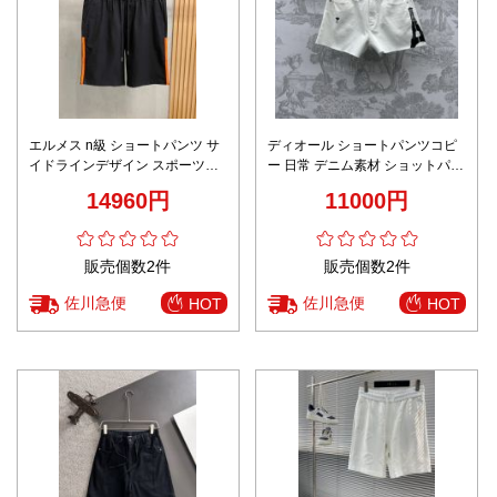
エルメス n級 ショートパンツ サ
ディオール ショートパンツコピ
イドラインデザイン スポーツス
ー 日常 デニム素材 ショットパン
タイル 通気 快適な着心地
ツ シンプル プリント ズボン ホ
14960円
11000円
ワイト
販売個数2件
販売個数2件
佐川急便
佐川急便
HOT
HOT