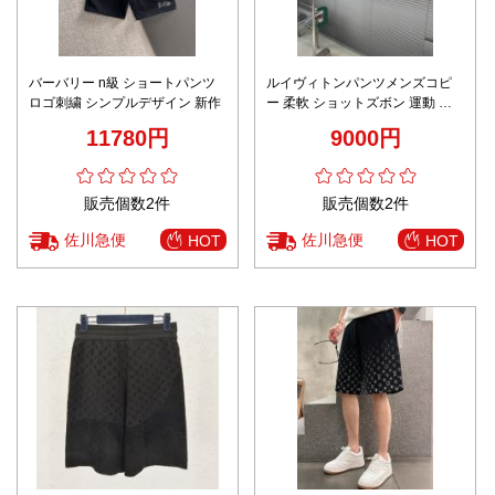
バーバリー n級 ショートパンツ
ルイヴィトンパンツメンズコピ
ロゴ刺繍 シンプルデザイン 新作
ー 柔軟 ショットズボン 運動 ラ
ンニング 純綿 ホワイト
11780円
9000円
販売個数2件
販売個数2件
佐川急便
佐川急便
HOT
HOT