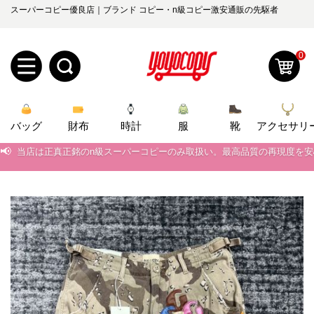
スーパーコピー優良店｜ブランド コピー・n級コピー激安通販の先駆者
0
新
バッグ
規
ロ
財布
時計
服
靴
アクセサリ
📢
当店は正真正銘のn級スーパーコピーのみ取扱い。最高品質の再現度を
ユ
グ
📢
2026春の新作続々更新中！期間中のご注文でお得な割引をご利用いただ
0
📢
ー
イ
新作入荷！ルイ・ヴィトンスーパーコピー バッグ最新モデルが登場。上
📢
当店は正真正銘のn級スーパーコピーのみ取扱い。最高品質の再現度を
ザ
ン
オ
📢
2026春の新作続々更新中！期間中のご注文でお得な割引をご利用いただ
ー
ー
お
📢
新作入荷！ルイ・ヴィトンスーパーコピー バッグ最新モデルが登場。上
yoyocopys@gmail.com
登
ダ
知