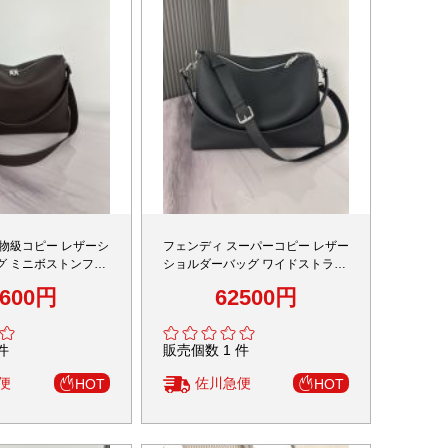
本物級コピー レザーシ
フェンディ スーパーコピー レザー
グ ミニボストンフォ
ショルダーバッグ ワイドストラッ
ィテール
プデザイン 丁寧な縫製
2600円
62500円
件
販売個数 1 件
便
佐川急便
HOT
HOT