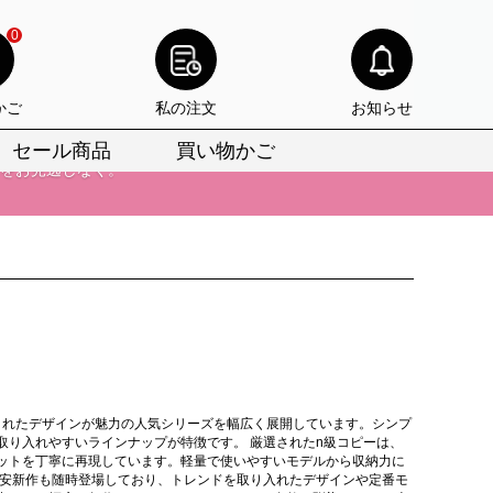
0
かご
私の注文
お知らせ
セール商品
買い物かご
びいただけます。
けます。
りをお見逃しなく。
びいただけます。
けます。
りをお見逃しなく。
されたデザインが魅力の人気シリーズを幅広く展開しています。シンプ
り入れやすいラインナップが特徴です。 厳選されたn級コピーは、
ットを丁寧に再現しています。軽量で使いやすいモデルから収納力に
激安新作も随時登場しており、トレンドを取り入れたデザインや定番モ