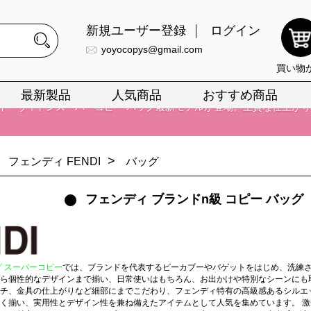
新規ユーザー登録
ログイン
yoyocopys@gmail.com
買い物
最新製品
人気商品
おすすめ商品
正銘のn級スーパーコピーのみ取扱い。最高品質の再現度を安心してお選
026春の新作続々更新中！期間中のご注文でお得な割引をご利用いただ
>
フェンディ FENDI
バッグ
イ・ヴィトンスーパーコピー バッグ最新モデルが登場。上質な仕上が
フェンディ ブランドn級 コピー バッグ
正銘のn級スーパーコピーのみ取扱い。最高品質の再現度を安心してお選
026春の新作続々更新中！期間中のご注文でお得な割引をご利用いただ
イ・ヴィトンスーパーコピー バッグ最新モデルが登場。上質な仕上が
 スーパーコピー
では、ブランドを代表するピーカブーやバゲットをはじめ、洗練
ら個性的なデザインまで揃い、日常使いはもちろん、お出かけや特別なシーンにも取
チ、金具の仕上がりなど細部にまでこだわり、フェンディ特有の高級感あるシルエ
く揃い、実用性とデザイン性を兼ね備えたアイテムとして人気を集めています。 