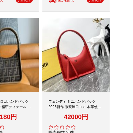
HOT
HOT
Fロゴハンドバッグ
フェンディ ミニハンドバッグ
安 精密ディテール 高
2026新作 激安屋口コミ 本革使用
ル質感再現 高級感仕上
高級感仕上げ 圧倒的な再現度 精密
7180円
42000円
倉庫 追跡可能発送
ディテール 安心サイト 発送保証
数量限定入荷
件
販売個数 3 件