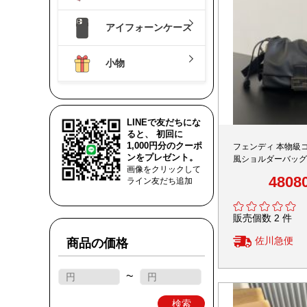
アイフォーンケース
小物
LINEで友だちにな
ると、 初回に
1,000円分のクーポ
フェンディ 本物級
ンをプレゼント。
風ショルダーバッグ
画像をクリックして
立体フォルム 高再
4808
ライン友だち追加
販売個数 2 件
佐川急便
商品の価格
~
検索