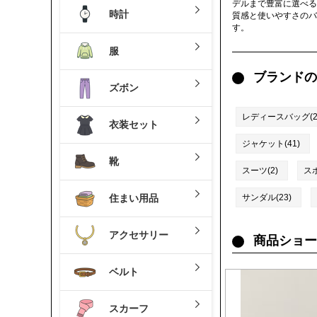
デルまで豊富に選べる
時計
質感と使いやすさのバ
す。
服
ブランドの
ズボン
レディースバッグ(21
衣装セット
ジャケット(41)
靴
スーツ(2)
ス
住まい用品
サンダル(23)
アクセサリー
商品ショー
ベルト
スカーフ