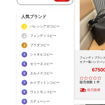
人気ブランド
バレンシアガコピー
1
フェンディコピー
2
プラダコピー
3
シャネルコピー
4
フェンディ ブランド
カブー風ハンドバッグ
セリーヌコピー
5
量レザー 高級感仕
6750
エルメスコピー
6
販売個数 1 件
ルイヴィトンコピー
7
佐川急便
ヴェトモンコピー
8
ステューシー
9