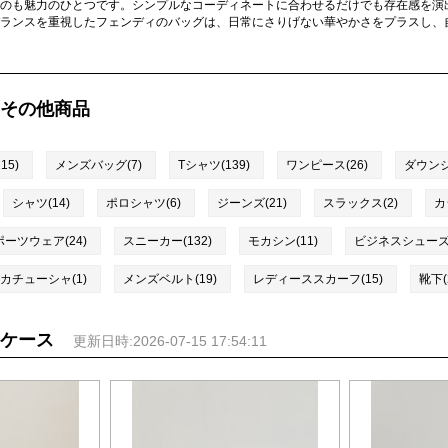
のも魅力のひとつです。シンプルなコーディネートに合わせるだけでも存在感を演
ランスを重視したフェンディのバッグは、日常にさりげない華やかさをプラスし、
その他商品
5)
メンズバッグ(7)
Tシャツ(139)
ワンピース(26)
ダウンジ
シャツ(14)
ポロシャツ(6)
ジーンズ(21)
スラックス(2)
カ
ポーツウェア(24)
スニーカー(132)
モカシン(11)
ビジネスシューズ(
カチューシャ(1)
メンズベルト(19)
レディーススカーフ(15)
靴下(
ケース
更新日時:2026-07-15 17:54:11