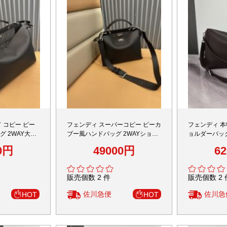
 コピー ピー
フェンディ スーパーコピー ピーカ
フェンディ 
 2WAY大容
ブー風ハンドバッグ 2WAYショル
ョルダーバッ
上げ
ダー 上質レザー仕様 定番
ルム 精密デ
0円
49000円
6
販売個数 2 件
販売個数 2 
佐川急便
佐川急
HOT
HOT