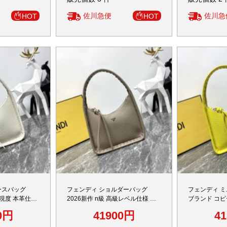
佐川急便
佐川急
HOT
HOT
ースバッグ
フェンディ ショルダーバッグ
フェンディ ミ
再現度 本革仕様
2026新作 n級 高級レベル仕様 本
ブランド コピ
ール 梱包丁寧
革使用 精密ディテール 職人技術再
製 高再現度 
0円
41900円
4
取引 レビュー高
現 品質管理徹底 リピーター多数
の日本倉庫 
安心取引
入荷