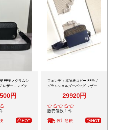
安 FFモノグラムシ
フェンディ 本物級コピー FFモノ
グ レザーコンビデザ
グラムショルダーバッグ レザー切
営
替デザイン リピーター多数
9500円
29920円
件
販売個数 1 件
便
佐川急便
HOT
HOT