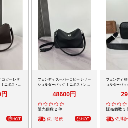
 コピー レザ
フェンディ スーパーコピー レザー
フェンディ 格
 ミニボストン
ショルダーバッグ ミニボストンデ
ョルダーバッ
上げ
ザイン 上質感
イン 実店舗運
0円
48600円
2
販売個数 2 件
販売個数 3 
佐川急便
佐川急
HOT
HOT