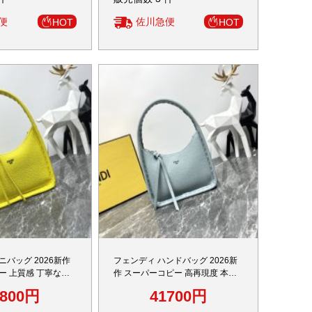
便
佐川急便
HOT
HOT
ニバッグ 2026新作
フェンディ ハンドバッグ 2026新
ー 上質感 丁寧な縫
作 スーパーコピー 高再現度 本革
リアル質感再現 安心
使用 精密ディテール 高級感仕上げ
1800円
41700円
秘密厳守配送 数量限定
実店舗運営 安心サイト 追跡可能発
送