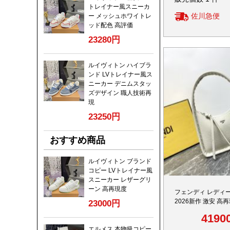
トレイナー風スニーカ
佐川急便
ー メッシュホワイトレ
ッド配色 高評価
23280円
ルイヴィトン ハイブラ
ンド LVトレイナー風ス
ニーカー デニムスタッ
ズデザイン 職人技術再
現
23250円
おすすめ商品
ルイヴィトン ブランド
コピー LVトレイナー風
スニーカー レザーグリ
ーン 高再現度
フェンディ レディ
2026新作 激安 高
23000円
上質感 精密ディテ
4190
追跡可能発送 安全
リピ率
エルメス 本物級コピー