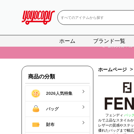
ホーム
ブランド一覧
📢
当店は正真
📢
2
>
ホームページ
📢
新作入荷！ル
商品の分類
📢
当店は正真
2026人気特集
📢
2
バッグ
📢
新作入荷！ル
フェンディ
バッグ
ルで上品なスタイルか
財布
レザーの質感やステッ
優れたバッグまで幅広