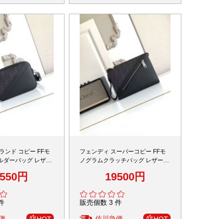
ランド コピー FFモ
フェンディ スーパーコピー FFモ
ルダーバッグ レザー
ノグラムクラッチバッグ レザージ
 精密ディテール
ップデザイン 高再現度
5550円
19500円
件
販売個数 3 件
便
佐川急便