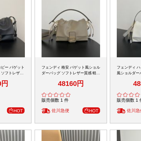
コピー バゲット
フェンディ 格安 バゲット風ショル
フェンディ 
 ソフトレザー
ダーバッグ ソフトレザー質感 軽量
風ショルダー
現度
設計 高評価
デザイン 上質
0円
48160円
4
販売個数 1 件
販売個数 1 
佐川急便
佐川急
HOT
HOT