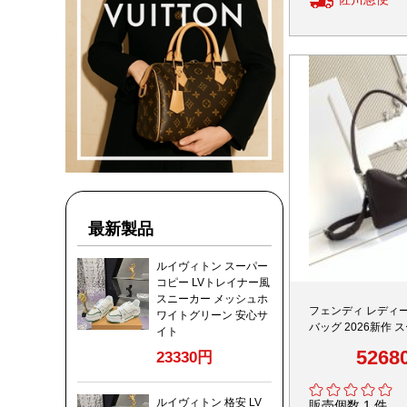
最新製品
ルイヴィトン スーパー
コピー LVトレイナー風
スニーカー メッシュホ
フェンディ レディ
ワイトグリーン 安心サ
バッグ 2026新作
イト
本革使用 高再現度 
5268
23330円
縫製 品質管理徹底
ルイヴィトン 格安 LV
販売個数 1 件