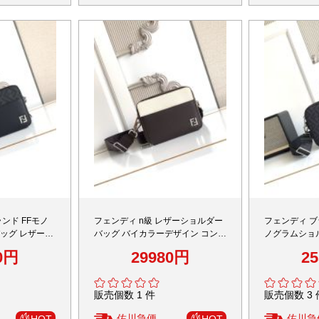
ンド FFモノ
フェンディ n級 レザーショルダー
フェンディ ブ
ッグ レザーコ
バッグ バイカラーデザイン コンパ
ノグラムショ
感仕上げ
クトモデル 高級レベル仕様
切替デザイン
0円
29980円
2
販売個数 1 件
販売個数 3 
佐川急便
佐川急