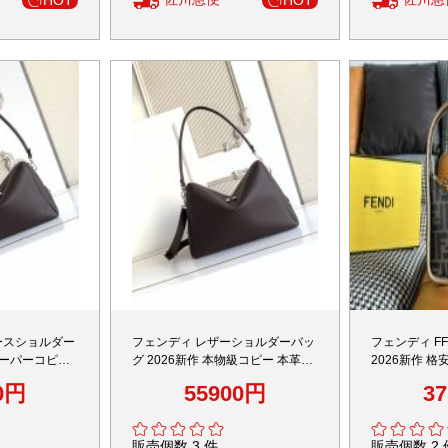
HOT
HOT
ースショルダー
フェンディ レザーショルダーバッ
フェンディ F
 スーパーコピー
グ 2026新作 本物級コピー 本革使
2026新作 格
上質感 丁寧な
用 高級レベル仕様 精密ディテール
再現度 リア
0円
55900円
3
 リピーター多数
職人技術再現 安心サイト 発送保証
げ 安心の日本
販売個数 3 件
販売個数 2 