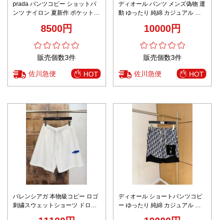
prada パンツコピー ショットパ
ディオール パンツ メンズ偽物 運
ンツ ナイロン 夏新作 ポケット付
動 ゆったり 純綿 カジュアル シ
き ゆったり ブラック
ョットパンツ ズボン ブラック
8500円
10000円
販売個数3件
販売個数3件
佐川急便
佐川急便
HOT
HOT
バレンシアガ 本物級コピー ロゴ
ディオール ショートパンツコピ
刺繍スウェットショーツ ドロー
ー ゆったり 純綿 カジュアル ス
ストリング仕様 シンプルデザイ
ポーツ 花柄 メンズ ブラック