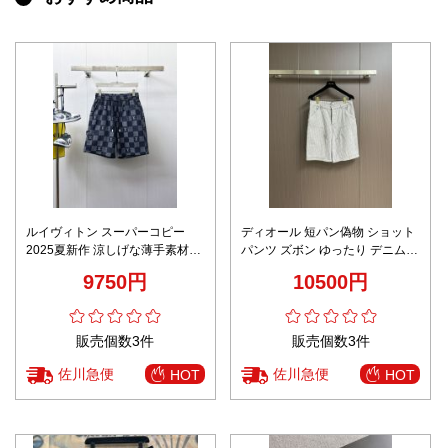
ルイヴィトン スーパーコピー
ディオール 短パン偽物 ショット
2025夏新作 涼しげな薄手素材で
パンツ ズボン ゆったり デニム
仕上げた高級感ある一枚 メンズ
カジュアル 綿 ホワイト
9750円
10500円
パンツ
販売個数3件
販売個数3件
佐川急便
佐川急便
HOT
HOT