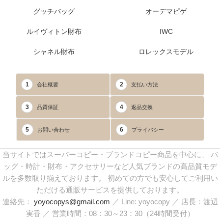
グッチバッグ
オーデマピゲ
ルイヴィトン財布
IWC
シャネル財布
ロレックスモデル
1
2
会社概要
支払い方法
3
4
品質保証
返品交換
5
6
お問い合わせ
プライバシー
当サイトではスーパーコピー・ブランドコピー商品を中心に、 バ
ッグ・時計・財布・アクセサリーなど人気ブランドの高品質モデ
ルを多数取り揃えております。 初めての方でも安心してご利用い
ただける通販サービスを提供しております。
連絡先：
yoyocopys@gmail.com
／ Line: yoyocopy ／ 店長：渡辺
実香 ／ 営業時間：08：30～23：30（24時間受付）