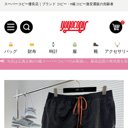
スーパーコピー優良店｜ブランド コピー・n級コピー激安通販の先駆者
0
新
バッグ
規
ロ
財布
時計
服
靴
アクセサリ
📢
当店は正真正銘のn級スーパーコピーのみ取扱い。最高品質の再現度を
ユ
グ
📢
2026春の新作続々更新中！期間中のご注文でお得な割引をご利用いただ
📢
新作入荷！ルイ・ヴィトンスーパーコピー バッグ最新モデルが登場。上
0
ー
イ
📢
当店は正真正銘のn級スーパーコピーのみ取扱い。最高品質の再現度を
ザ
ン
オ
📢
2026春の新作続々更新中！期間中のご注文でお得な割引をご利用いただ
ー
ー
お
📢
新作入荷！ルイ・ヴィトンスーパーコピー バッグ最新モデルが登場。上
yoyocopys@gmail.com
登
ダ
知