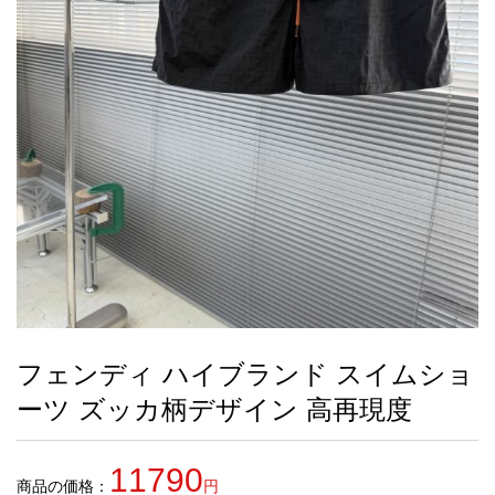
録
ー
ら
アイフォーンケ
管
せ
2026人気特集
アクセサリー
衣装セット
住まい用品
スカーフ
バッグ
ズボン
ベルト
財布
時計
小物
服
靴
ース
理
最
新
製
品
フェンディ ハイブランド スイムショ
お
ーツ ズッカ柄デザイン 高再現度
す
す
め
11790
商
商品の価格：
円