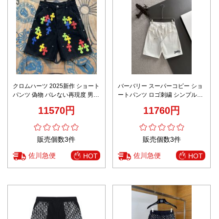
クロムハーツ 2025新作 ショート
バーバリー スーパーコピー ショ
パンツ 偽物 バレない再現度 男女
ートパンツ ロゴ刺繍 シンプルデ
兼用 夏服 快適な着心地 個性派ス
ザイン 高級感仕上げ
11570円
11760円
タイル
販売個数3件
販売個数3件
佐川急便
佐川急便
HOT
HOT