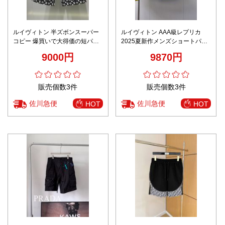
ルイヴィトン 半ズボンスーパー
ルイヴィトン AAA級レプリカ
コピー 爆買いで大得価の短パン
2025夏新作メンズショートパン
夏ズボン 運動 ショットパンツ 柔
ツ 涼感ストレッチ素材 快適シル
9000円
9870円
らかい ブラック
エット
販売個数3件
販売個数3件
佐川急便
佐川急便
HOT
HOT