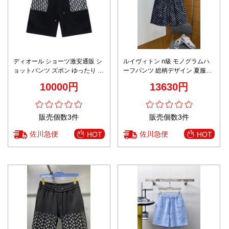
ディオール ショーツ激安通販 シ
ルイヴィトン n級 モノグラムハ
ョットパンツ ズボン ゆったり パ
ーフパンツ 総柄デザイン 夏服仕
ンツ カジュアル 綿 ブラック
様 口コミ多数
10000円
13630円
販売個数3件
販売個数3件
佐川急便
佐川急便
HOT
HOT