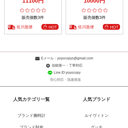
11100円
10000円
ン ブランド代用
販売個数3件
販売個数3件
佐川急便
佐川急便
HOT
HOT
Eメール：
yoyocopys@gmail.com
信頼第一・丁寧対応
Line ID:yoyocopy
安心対応・迅速発送
人気カテゴリ一覧
人気ブランド
ブランド腕時計
ルイヴィトン
ブランド財布
グッチ