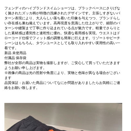
フェンディのハイブランドスイムショーツは、ブラックベースにさりげな
く施されたズッカ柄が特徴の洗練されたデザインです。主張しすぎないパ
ターン表現により、大人らしい落ち着いた印象を与えつつ、ブランドらし
い存在感も兼ね備えています。高再現度を意識した仕上がりで、細部のパ
ターンや縫製まで丁寧に作り込まれている点が魅力です。軽量でさらりと
した素材感は通気性と速乾性に優れ、快適な着用感を実現。ウエストはド
ローコード仕様でフィット感の調整も簡単に行えます。リゾートやビーチ
シーンはもちろん、タウンユースとしても取り入れやすい実用性の高い一
着です。
新品 未使用品
付属品 保存袋
弊社が全部の商品は実物を撮影しますが、ご安心して買っていただきます
ようお願い申し上げます。
※画像の商品は光の照射や角度により、実物と色味が異なる場合がござい
ます
品質保証：お届いた商品についてなにか問題がありましたらお気軽にご連
絡をお願い致します。