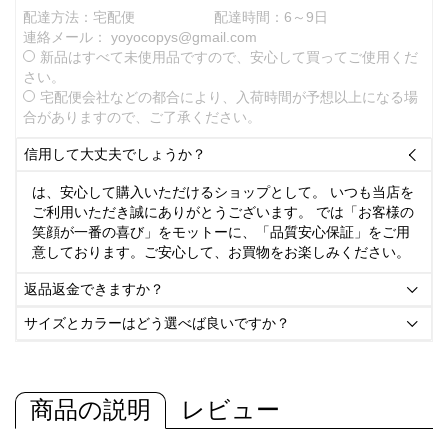
配達方法：宅配便
配達時間：6～9日
連絡メール：
yoyocopys@gmail.com
新品はすべて未使用品ですので、安心して買ってご使用くだ
さい。
宅配便会社などの都合により、入荷時間が予想以上になる場
合がありますので、ご了承ください。
信用して大丈夫でしょうか？

は、安心して購入いただけるショップとして。 いつも当店を
ご利用いただき誠にありがとうございます。 では「お客様の
笑顔が一番の喜び」をモットーに、「品質安心保証」をご用
意しております。ご安心して、お買物をお楽しみください。
返品返金できますか？

サイズとカラーはどう選べば良いですか？

商品の説明
レビュー