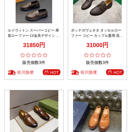
ルイヴィトン スーパーコピー 厚
ボッテガヴェネタ タッセルロー
底ローファー LV金具デザイン 高
ファー コピー カップル愛用 高再
級感仕上げ 精密ディテール
現度イントレチャート仕様 上品
31850円
31000円
レザー 即納対応
販売個数3件
販売個数3件
佐川急便
佐川急便
HOT
HOT