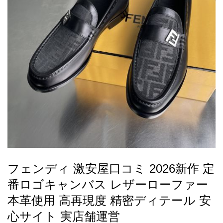
録
ー
ら
アイフォーンケ
管
せ
2026人気特集
アクセサリー
衣装セット
住まい用品
スカーフ
バッグ
ズボン
ベルト
財布
時計
小物
服
靴
ース
理
最
新
製
品
フェンディ 激安屋口コミ 2026新作 定
お
番ロゴキャンバス レザーローファー
す
す
本革使用 高再現度 精密ディテール 安
め
心サイト 実店舗運営
商