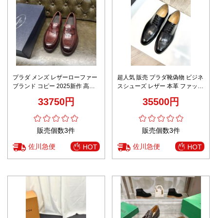
プラダ メンズ レザーローファー
超人気 販売 プラダ靴偽物 ビジネ
ブランド コピー 2025新作 高再
スシューズ レザー 本革 ファッシ
現度 精密ディテール 上質感 高級
ョン 通勤 メンズ ブラック
33750円
35500円
感仕上げ 職人技術再現 発送保証
販売個数3件
販売個数3件
佐川急便
佐川急便
HOT
HOT