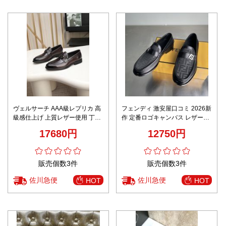
ヴェルサーチ AAA級レプリカ 高
フェンディ 激安屋口コミ 2026新
級感仕上げ 上質レザー使用 丁寧
作 定番ロゴキャンバス レザーロ
な縫製 ダークブラウンローファ
ーファー 本革使用 高再現度 精密
17680円
12750円
ー
ディテール 安心サイト 実店舗運
営
販売個数3件
販売個数3件
佐川急便
佐川急便
HOT
HOT