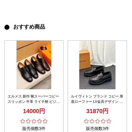
おすすめ商品
エルメス 新作 靴スーパーコピー
ルイヴィトン ブランド コピー 厚
スリッポン 牛革 ライチ柄 ビジネ
底ローファー LV金具デザイン 上
スシューズ カジュアル 防臭 メン
質感 高評価
14000円
31870円
ズ ブラック
販売個数3件
販売個数3件