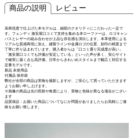
商品の説明
レビュー
高再現度で仕上げた本モデルは、細部のクオリティにこだわった一足で
す。フェンディ 激安屋口コミで支持を集める本ローファーは、ロゴキャン
バスとレザーの組み合わせが上品な存在感を演出します。本革使用による
リアルな質感再現に加え、縫製ラインや金属ロゴの位置、刻印の精度まで
丁寧に作り込まれています。購入者からは「口コミ通り完成度が高い」
「激安屋口コミでも評価が安定している」といった声が多く、安心サイト
で確実に届く点も高評価。日常からきれいめスタイルまで幅広く対応する
定番モデルです。
新品 未使用品
付属品 保存袋
弊社が全部の商品は実物を撮影しますが、ご安心して買っていただきます
ようお願い申し上げます。
※画像の商品は光の照射や角度により、実物と色味が異なる場合がござい
ます
品質保証：お届いた商品についてなにか問題がありましたらお気軽にご連
絡をお願い致します。