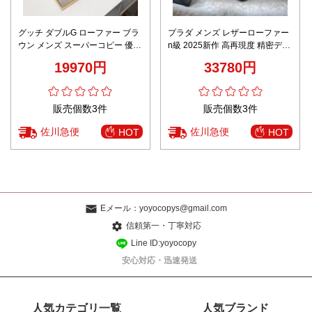
グッチ ダブルG ローファー ブラ
プラダ メンズ レザーローファー
ウン メンズ スーパーコピー 優良
n級 2025新作 高再現度 精密ディ
サイト レビュー高リピ率 高再現
テール 上質感 高級感仕上げ 職人
19970円
33780円
度仕様 上質レザー 即納対応
技術再現 発送保証 安心サイト
販売個数3件
販売個数3件
佐川急便
佐川急便
HOT
HOT
Eメール：
yoyocopys@gmail.com
信頼第一・丁寧対応
Line ID:yoyocopy
安心対応・迅速発送
人気カテゴリ一覧
人気ブランド