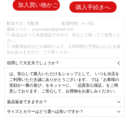
加入買い物かご
購入手続きへ
配達方法：宅配便
配達時間：6～9日
連絡メール：
yoyocopys@gmail.com
新品はすべて未使用品ですので、安心して買ってご使用くだ
さい。
宅配便会社などの都合により、入荷時間が予想以上になる場
合がありますので、ご了承ください。
信用して大丈夫でしょうか？

は、安心して購入いただけるショップとして。 いつも当店を
ご利用いただき誠にありがとうございます。 では「お客様の
笑顔が一番の喜び」をモットーに、「品質安心保証」をご用
意しております。ご安心して、お買物をお楽しみください。
返品返金できますか？

サイズとカラーはどう選べば良いですか？
