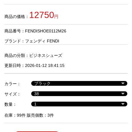
品
12750
商品の価格：
円
人
気
商品番号：FENDISHOE0112M26
商
品
ブランド：
フェンディ FENDI
商品の分類：
ビジネスシューズ
セ
更新日時：2026-01-12 18:41:15
ー
ル
商
カラー：
品
サイズ：
数量：
在庫：99件 販売個数：3件