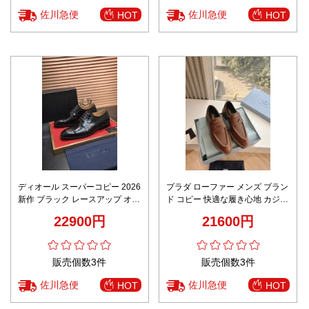
佐川急便
佐川急便
HOT
HOT
ディオール スーパーコピー 2026
プラダ ローファー メンズ ブラン
新作 ブラック レースアップ オッ
ド コピー 快適な履き心地 カジュ
クスフォード 光沢カーフ 高再現
アルにも上品にも ブラウン レザ
22900円
21600円
度 本革仕様 フォーマル対応 安心
ー
サイト 追跡可能
販売個数3件
販売個数3件
佐川急便
佐川急便
HOT
HOT