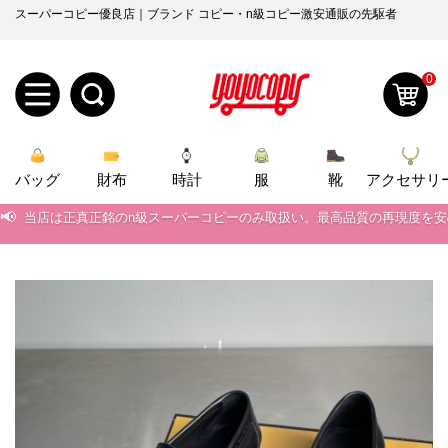
スーパーコピー優良店｜ブランド コピー・n級コピー激安通販の先駆者
0
新
バッグ
規
ロ
財布
時計
服
靴
アクセサリ
📢
当店は正真正銘のn級スーパーコピーのみ取扱い。最高品質の再現度を
ユ
グ
📢
2026春の新作続々更新中！期間中のご注文でお得な割引をご利用いただ
0
ー
イ
📢
新作入荷！ルイ・ヴィトンスーパーコピー バッグ最新モデルが登場。上
📢
ザ
ン
当店は正真正銘のn級スーパーコピーのみ取扱い。最高品質の再現度を
オ
📢
2026春の新作続々更新中！期間中のご注文でお得な割引をご利用いただ
ー
ー
お
yoyocopys@gmail.com
📢
新作入荷！ルイ・ヴィトンスーパーコピー バッグ最新モデルが登場。上
登
ダ
知