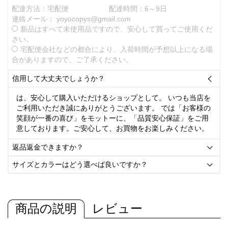
配達方法：宅配便
配達時間：6～9日
連絡メール：
yoyocopys@gmail.com
新品はすべて未使用品ですので、安心して買ってご使用くだ
さい。
宅配便会社などの都合により、入荷時間が予想以上になる場
合がありますので、ご了承ください。
信用して大丈夫でしょうか？

は、安心して購入いただけるショップとして。 いつも当店を
ご利用いただき誠にありがとうございます。 では「お客様の
笑顔が一番の喜び」をモットーに、「品質安心保証」をご用
意しております。ご安心して、お買物をお楽しみください。
返品返金できますか？

サイズとカラーはどう選べば良いですか？

商品の説明
レビュー