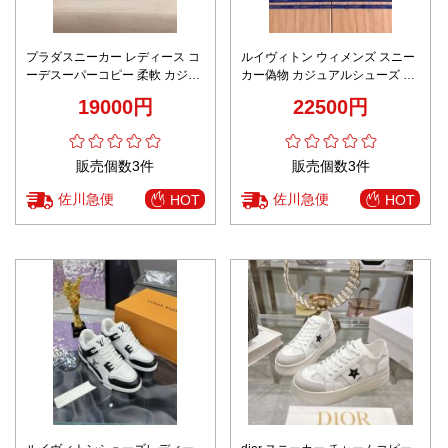
プラダスニーカー レディース コ
ルイヴィトン ウィメンズ スニー
ーデスーパーコピー 柔軟 カジュ
カー偽物 カジュアルシューズ 運
アルシューズ ランニング 抗菌防
動 柔軟 シンプル 軽量 ブルー
19000円
22500円
臭 ハイカット ホワイト
販売個数3件
販売個数3件
佐川急便
佐川急便
HOT
HOT