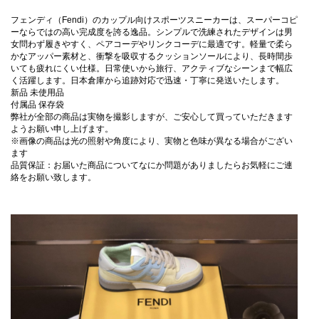
フェンディ（Fendi）のカップル向けスポーツスニーカーは、スーパーコピ
ーならではの高い完成度を誇る逸品。シンプルで洗練されたデザインは男
女問わず履きやすく、ペアコーデやリンクコーデに最適です。軽量で柔ら
かなアッパー素材と、衝撃を吸収するクッションソールにより、長時間歩
いても疲れにくい仕様。日常使いから旅行、アクティブなシーンまで幅広
く活躍します。日本倉庫から追跡対応で迅速・丁寧に発送いたします。
新品 未使用品
付属品 保存袋
弊社が全部の商品は実物を撮影しますが、ご安心して買っていただきます
ようお願い申し上げます。
※画像の商品は光の照射や角度により、実物と色味が異なる場合がござい
ます
品質保証：お届いた商品についてなにか問題がありましたらお気軽にご連
絡をお願い致します。