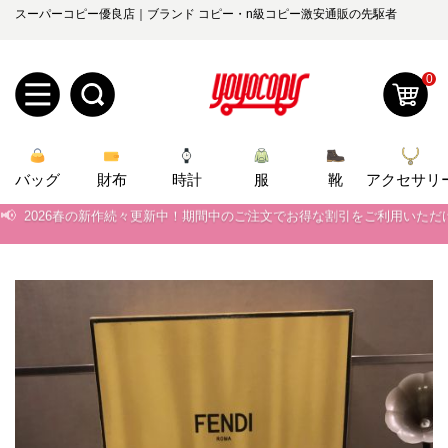
スーパーコピー優良店｜ブランド コピー・n級コピー激安通販の先駆者
0
新
📢
当店は正真正銘のn級スーパーコピーのみ取扱い。最高品質の再現度を
バッグ
規
ロ
財布
時計
服
靴
アクセサリ
📢
2026春の新作続々更新中！期間中のご注文でお得な割引をご利用いただ
ユ
グ
📢
新作入荷！ルイ・ヴィトンスーパーコピー バッグ最新モデルが登場。上
📢
0
当店は正真正銘のn級スーパーコピーのみ取扱い。最高品質の再現度を
ー
イ
📢
2026春の新作続々更新中！期間中のご注文でお得な割引をご利用いただ
ザ
ン
オ
📢
新作入荷！ルイ・ヴィトンスーパーコピー バッグ最新モデルが登場。上
ー
ー
お
yoyocopys@gmail.com
登
ダ
知