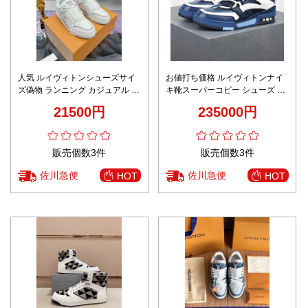
人気 ルイヴィトンシューズサイ
お値打ち価格 ルイヴィトンナイ
ズ偽物 ランニング カジュアル 運
キ靴スーパーコピー シューズ ス
動 スニーカー 厚い底 メンズ ホ
ニーカー 運動 ランニング 型番
21500円
235000円
ワイト
G8R8H ブルー
販売個数3件
販売個数3件
佐川急便
佐川急便
HOT
HOT