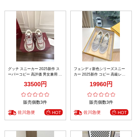
グッチ スニーカー 2025新作 ス
フェンディ新色シリーズスニー
ーパーコピー 高評価 男女兼用 快
カー 2025新作 コピー 高級レベ
適な履き心地 通気性抜群 デザイ
ル仕様 精密ディテール 安心取引
33500円
19960円
ン性豊富
対応
販売個数3件
販売個数3件
佐川急便
佐川急便
HOT
HOT