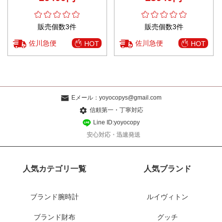
販売個数3件
販売個数3件
佐川急便
佐川急便
HOT
HOT
Eメール：
yoyocopys@gmail.com
信頼第一・丁寧対応
Line ID:yoyocopy
安心対応・迅速発送
人気カテゴリ一覧
人気ブランド
ブランド腕時計
ルイヴィトン
ブランド財布
グッチ