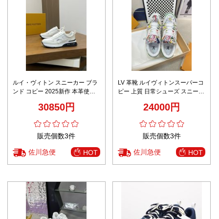
ルイ・ヴィトン スニーカー ブラ
LV 革靴 ルイヴィトンスーパーコ
ンド コピー 2025新作 本革使用
ピー 上質 日常シューズ スニーカ
精密ディテール 高級感仕上げ 安
ー スポーツ 運動 男女兼用 ホワ
30850円
24000円
心サイト対応
イト
販売個数3件
販売個数3件
佐川急便
佐川急便
HOT
HOT