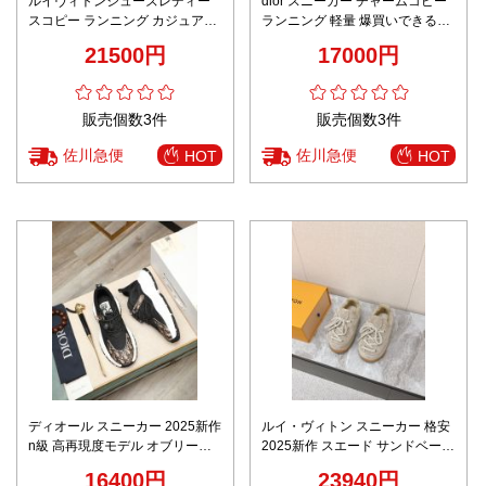
ルイヴィトンシューズレディー
dior スニーカー チャームコピー
スコピー ランニング カジュアル
ランニング 軽量 爆買いできる品
運動 スニーカー 厚い底 メンズ
質保証 運動 厚い底 レディース
21500円
17000円
ブラック
ホワイト
販売個数3件
販売個数3件
佐川急便
佐川急便
HOT
HOT
ディオール スニーカー 2025新作
ルイ・ヴィトン スニーカー 格安
n級 高再現度モデル オブリーク
2025新作 スエード サンドベージ
柄デザイン 精密ディテール ブラ
ュ 高品質 デイリーカジュアル 高
16400円
23940円
ックブラウン 即納対応
級感仕上げ