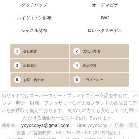
グッチバッグ
オーデマピゲ
ルイヴィトン財布
IWC
シャネル財布
ロレックスモデル
1
2
会社概要
支払い方法
3
4
品質保証
返品交換
5
6
お問い合わせ
プライバシー
当サイトではスーパーコピー・ブランドコピー商品を中心に、 バ
ッグ・時計・財布・アクセサリーなど人気ブランドの高品質モデ
ルを多数取り揃えております。 初めての方でも安心してご利用い
ただける通販サービスを提供しております。
連絡先：
yoyocopys@gmail.com
／ Line: yoyocopy ／ 店長：渡辺
実香 ／ 営業時間：08：30～23：30（24時間受付）