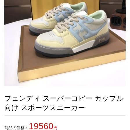
録
ー
ら
アイフォーンケ
管
せ
2026人気特集
アクセサリー
衣装セット
住まい用品
スカーフ
バッグ
ズボン
ベルト
財布
時計
小物
服
靴
ース
理
最
新
製
品
フェンディ スーパーコピー カップル
お
向け スポーツスニーカー
す
す
め
19560
商
商品の価格：
円