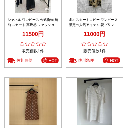
シャネル ワンピース 公式偽物 無
dior スカートコピー ワンピース
袖 スカート 高級感 ファッション
限定の人気アイテム 花プリント
ロング 品質保証 人気商品 ブラッ
中国風 純綿 半袖 レディース セ
11500円
11000円
ク
クシー ブラウン
販売個数1件
販売個数1件
佐川急便
佐川急便
HOT
HOT