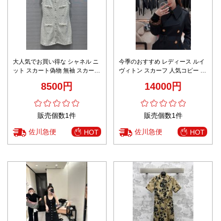
大人気でお買い得な シャネル ニ
今季のおすすめ レディース ルイ
ット スカート偽物 無袖 スカート
ヴィトン スカーフ 人気コピー ワ
ジレー ワンピース 高級感 ホワイ
ンピース 優雅 長袖 人気 ブラッ
8500円
14000円
ト
ク
販売個数1件
販売個数1件
佐川急便
佐川急便
HOT
HOT