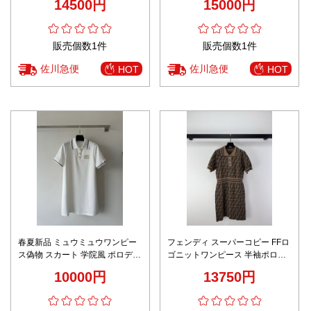
14500円
15000円
販売個数1件
販売個数1件
佐川急便
佐川急便
HOT
HOT
春夏新品 ミュウミュウワンピー
フェンディ スーパーコピー FFロ
ス偽物 スカート 学院風 ポロデザ
ゴニットワンピース 半袖ポロデ
イン ロゴ刺繍 純綿 ホワイト
ザイン 高級感仕上げ
10000円
13750円