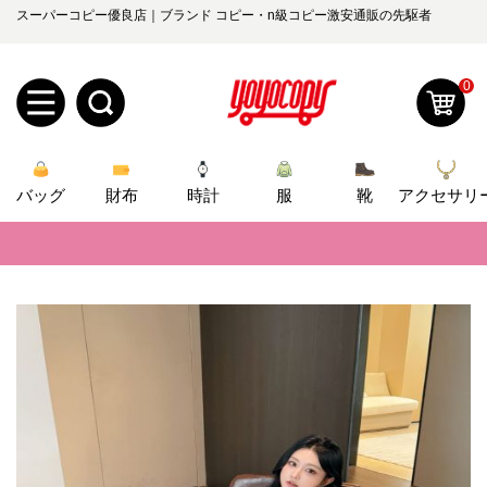
スーパーコピー優良店｜ブランド コピー・n級コピー激安通販の先駆者
0
新
バッグ
規
ロ
財布
時計
服
靴
アクセサリ
📢
当店は正真正銘のn級スーパーコピーのみ取扱い。最高品質の再現度を
ユ
グ
📢
2026春の新作続々更新中！期間中のご注文でお得な割引をご利用いただ
0
ー
イ
📢
新作入荷！ルイ・ヴィトンスーパーコピー バッグ最新モデルが登場。上
📢
当店は正真正銘のn級スーパーコピーのみ取扱い。最高品質の再現度を
ザ
ン
オ
📢
2026春の新作続々更新中！期間中のご注文でお得な割引をご利用いただ
ー
ー
お
yoyocopys@gmail.com
📢
新作入荷！ルイ・ヴィトンスーパーコピー バッグ最新モデルが登場。上
登
ダ
知