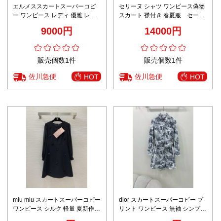
エルメススカートスーパーコピ
セリーヌ シャツ ワンピース偽物
ー ワンピース レディ 優雅 レザ
スカート 襟付き 春夏服 セータ
ー ファッション 高級感 ブラウン
ー ニット ゆったリ simple ホワ
9000円
14000円
イト
販売個数1件
販売個数1件
佐川急便
佐川急便
HOT
HOT
miu miu スカートスーパーコピー
dior スカートスーパーコピー プ
ワンピース シルク 軽量 夏新作
リント ワンピース 無袖 シンプル
爽やか 人気品 ブラック
シルク グレー