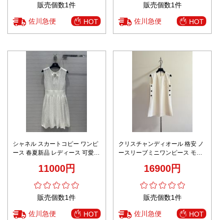
販売個数1件
販売個数1件
佐川急便
佐川急便
HOT
HOT
シャネル スカートコピー ワンピ
クリスチャンディオール 格安 ノ
ース 春夏新品 レディース 可愛い
ースリーブミニワンピース モノ
無袖 ファッション 高級感 2色可
トーンボタン仕様 満足度高い
11000円
16900円
選 ホワイト
販売個数1件
販売個数1件
佐川急便
佐川急便
HOT
HOT