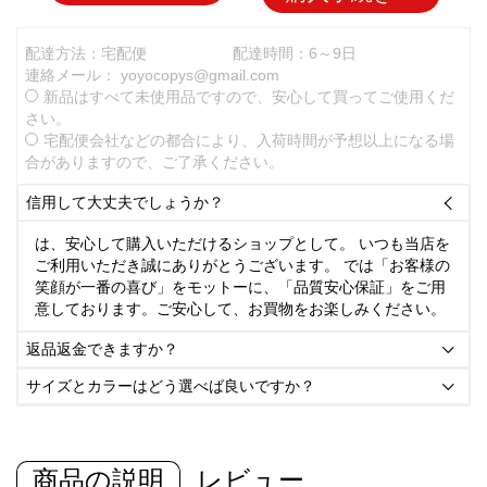
配達方法：宅配便
配達時間：6～9日
連絡メール：
yoyocopys@gmail.com
新品はすべて未使用品ですので、安心して買ってご使用くだ
さい。
宅配便会社などの都合により、入荷時間が予想以上になる場
合がありますので、ご了承ください。
信用して大丈夫でしょうか？

は、安心して購入いただけるショップとして。 いつも当店を
ご利用いただき誠にありがとうございます。 では「お客様の
笑顔が一番の喜び」をモットーに、「品質安心保証」をご用
意しております。ご安心して、お買物をお楽しみください。
返品返金できますか？

サイズとカラーはどう選べば良いですか？

商品の説明
レビュー