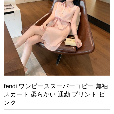
録
ー
ら
アイフォーンケ
管
せ
2026人気特集
アクセサリー
衣装セット
住まい用品
スカーフ
バッグ
ズボン
ベルト
財布
時計
小物
服
靴
ース
理
最
新
製
品
fendi ワンピーススーパーコピー 無袖
お
スカート 柔らかい 通勤 プリント ピ
す
す
ンク
め
商