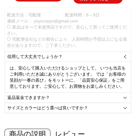
配達方法：宅配便
配達時間：6～9日
連絡メール：
yoyocopys@gmail.com
新品はすべて未使用品ですので、安心して買ってご使用くだ
さい。
宅配便会社などの都合により、入荷時間が予想以上になる場
合がありますので、ご了承ください。
信用して大丈夫でしょうか？

は、安心して購入いただけるショップとして。 いつも当店を
ご利用いただき誠にありがとうございます。 では「お客様の
笑顔が一番の喜び」をモットーに、「品質安心保証」をご用
意しております。ご安心して、お買物をお楽しみください。
返品返金できますか？

サイズとカラーはどう選べば良いですか？

商品の説明
レビュー