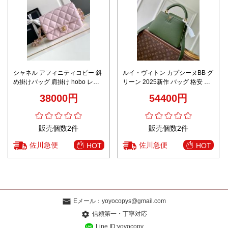
シャネル アフィニティコピー 斜
ルイ・ヴィトン カプシーヌBB グ
め掛けバッグ 肩掛け hobo レデ
リーン 2025新作 バッグ 格安 高
ィース レザー 牛革 ピンク
級感仕上げ 精密ディテール 上質
38000円
54400円
感あふれる本格派モデル 安心の
日本倉庫
販売個数2件
販売個数2件
佐川急便
佐川急便
HOT
HOT
Eメール：
yoyocopys@gmail.com
信頼第一・丁寧対応
Line ID:yoyocopy