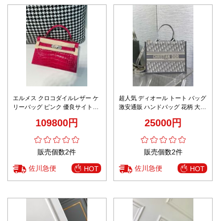
エルメス クロコダイルレザー ケ
超人気 ディオール トート バッグ
リーバッグ ピンク 優良サイト
激安通販 ハンドバッグ 花柄 大容
2025新作 高級感仕上げ 本格派モ
量 レザー 牛革 Lサイズ 刺繍 グレ
109800円
25000円
デル
イ
販売個数2件
販売個数2件
佐川急便
佐川急便
HOT
HOT