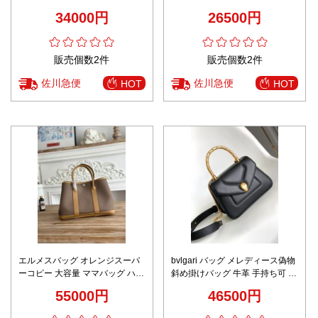
ドバッグ 斜め掛け ベージュ色
ッグ 夏ハワイ風 草編みバッグ
34000円
26500円
633151 ブルー
販売個数2件
販売個数2件
佐川急便
佐川急便
HOT
HOT
エルメスバッグ オレンジスーパ
bvlgari バッグ メレディース偽物
ーコピー 大容量 ママバッグ ハン
斜め掛けバッグ 牛革 手持ち可 蛇
ドバッグ 本革 レザー 軽量 グレ
ロゴ ファッション 大人気 女性
55000円
46500円
ー
ブラック