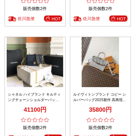
販売個数2件
販売個数2件
佐川急便
佐川急便
HOT
HOT
シャネル ハイブランド キルティ
ルイヴィトンブランド コピー シ
ングチェーンショルダーバッグ
ルバーバッグ2025新作 高再現度
フラップデザイン クラシックモ
高級感仕上げ 丁寧な縫製 精密デ
41100円
35800円
デル 高評価
ィテールモデル
販売個数2件
販売個数2件