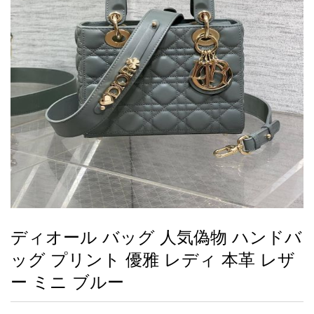
録
ー
ら
アイフォーンケ
管
せ
2026人気特集
アクセサリー
衣装セット
住まい用品
スカーフ
バッグ
ズボン
ベルト
財布
時計
小物
服
靴
ース
理
最
新
製
品
ディオール バッグ 人気偽物 ハンドバ
お
ッグ プリント 優雅 レディ 本革 レザ
す
す
ー ミニ ブルー
め
商