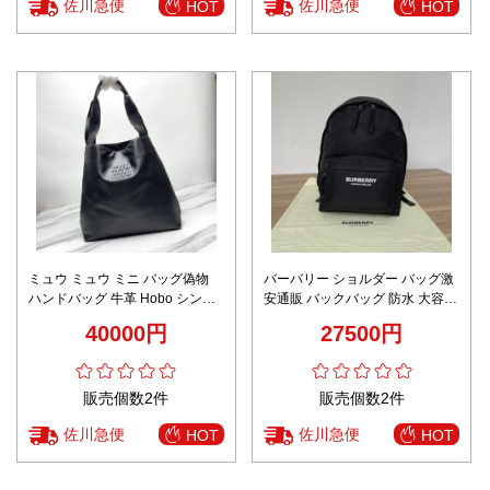
佐川急便
佐川急便
HOT
HOT
ミュウ ミュウ ミニ バッグ偽物
バーバリー ショルダー バッグ激
ハンドバッグ 牛革 Hobo シンプ
安通販 バックバッグ 防水 大容量
ル 人気品 レザー 大容量 5BC119
通学 軽量 肩掛け ナイロン ブラ
40000円
27500円
ブラック
ック
販売個数2件
販売個数2件
佐川急便
佐川急便
HOT
HOT