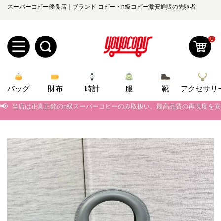
スーパーコピー優良店｜ブランド コピー・n級コピー激安通販の先駆者
0
新
バッグ
規
ロ
財布
時計
服
靴
アクセサリ
📢
当店は正真正銘のn級スーパーコピーのみ取扱い。最高品質の再現度を
ユ
グ
📢
2026春の新作続々更新中！期間中のご注文でお得な割引をご利用いただ
📢
新作入荷！ルイ・ヴィトンスーパーコピー バッグ最新モデルが登場。上
0
ー
イ
📢
当店は正真正銘のn級スーパーコピーのみ取扱い。最高品質の再現度を
ザ
ン
オ
📢
2026春の新作続々更新中！期間中のご注文でお得な割引をご利用いただ
ー
ー
お
📢
新作入荷！ルイ・ヴィトンスーパーコピー バッグ最新モデルが登場。上
yoyocopys@gmail.com
登
ダ
知