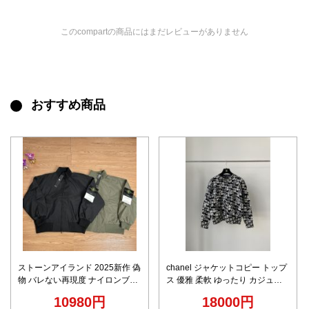
このcompartの商品にはまだレビューがありません
おすすめ商品
ストーンアイランド 2025新作 偽
chanel ジャケットコピー トップ
物 バレない再現度 ナイロンブル
ス 優雅 柔軟 ゆったり カジュア
ゾン 高再現度 男女兼用 ジャケッ
ル アウター 花柄 ブラック
10980円
18000円
ト 品質管理徹底