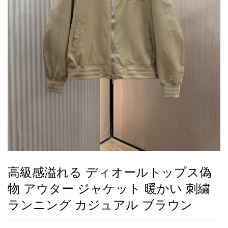
録
ー
ら
アイフォーンケ
管
せ
2026人気特集
アクセサリー
衣装セット
住まい用品
スカーフ
バッグ
ズボン
ベルト
財布
時計
小物
服
靴
ース
理
最
新
製
品
高級感溢れる ディオールトップス偽
お
物 アウター ジャケット 暖かい 刺繍
す
す
ランニング カジュアル ブラウン
め
商