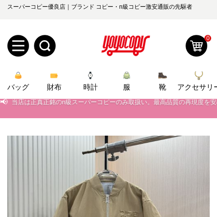
スーパーコピー優良店｜ブランド コピー・n級コピー激安通販の先駆者
0
新
バッグ
規
ロ
財布
時計
服
靴
アクセサリ
📢
当店は正真正銘のn級スーパーコピーのみ取扱い。最高品質の再現度を
📢
2026春の新作続々更新中！期間中のご注文でお得な割引をご利用いただ
ユ
グ
📢
新作入荷！ルイ・ヴィトンスーパーコピー バッグ最新モデルが登場。上
0
ー
イ
📢
当店は正真正銘のn級スーパーコピーのみ取扱い。最高品質の再現度を
ザ
ン
オ
📢
2026春の新作続々更新中！期間中のご注文でお得な割引をご利用いただ
ー
ー
お
📢
新作入荷！ルイ・ヴィトンスーパーコピー バッグ最新モデルが登場。上
yoyocopys@gmail.com
登
ダ
知