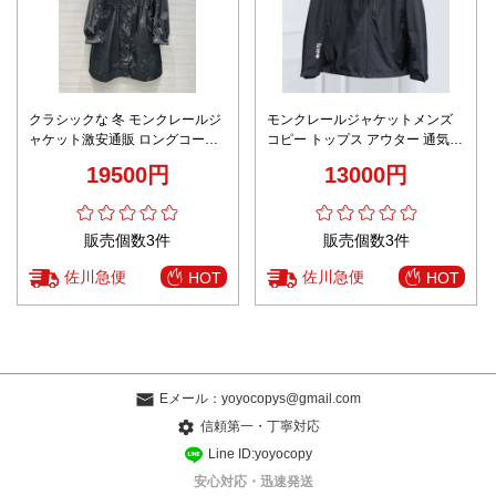
クラシックな 冬 モンクレールジ
モンクレールジャケットメンズ
ャケット激安通販 ロングコート
コピー トップス アウター 通気性
アウター トップス 軽量 防風 ブ
いい 男性 フード付き 防風 ブラ
19500円
13000円
ラック
ック
販売個数3件
販売個数3件
佐川急便
佐川急便
HOT
HOT
Eメール：
yoyocopys@gmail.com
信頼第一・丁寧対応
Line ID:yoyocopy
安心対応・迅速発送