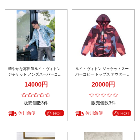
華やかな雰囲気ルイ・ヴィトン
ルイ・ヴィトン ジャケットスー
ジャケット メンズスーパーコピ
パーコピー トップス アウター 柔
ー トップス プリント 高級感 ア
らかい ロゴプリント 暖かい レッ
14000円
20000円
ウター デニム ブルー
ド
販売個数3件
販売個数3件
佐川急便
佐川急便
HOT
HOT