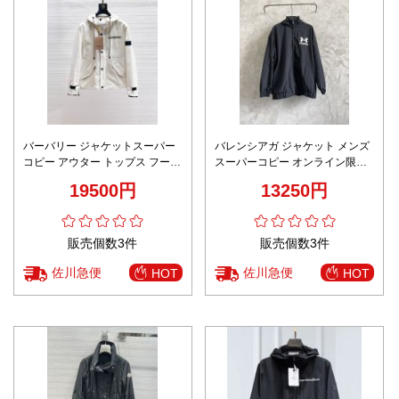
バーバリー ジャケットスーパー
バレンシアガ ジャケット メンズ
コピー アウター トップス フード
スーパーコピー オンライン限定
付き 外出服 品質保証 メンズ ホ
トップス アウター フード付き ブ
19500円
13250円
ワイト
ラック
販売個数3件
販売個数3件
佐川急便
佐川急便
HOT
HOT