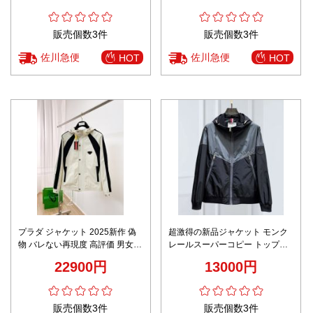
販売個数3件
販売個数3件
佐川急便
佐川急便
HOT
HOT
プラダ ジャケット 2025新作 偽
超激得の新品ジャケット モンク
物 バレない再現度 高評価 男女兼
レールスーパーコピー トップス
用 通気 快適な着心地 シンプルデ
アウター フード付き 防風 グレイ
22900円
13000円
ザイン 丁寧な縫製 レビュー高リ
ピ率
販売個数3件
販売個数3件