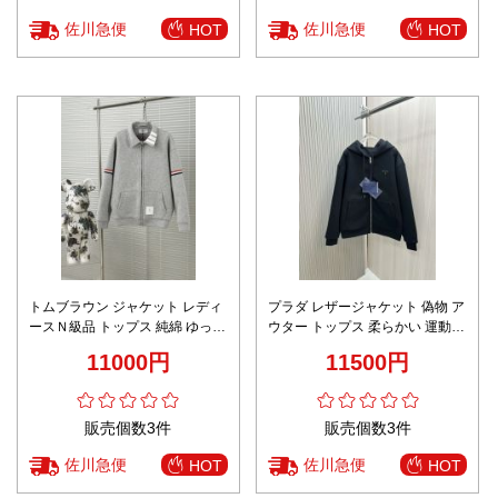
佐川急便
佐川急便
HOT
HOT
トムブラウン ジャケット レディ
プラダ レザージャケット 偽物 ア
ースＮ級品 トップス 純綿 ゆった
ウター トップス 柔らかい 運動
り 柔軟 アウター グレイ
両面兼用 プリント ブラック
11000円
11500円
販売個数3件
販売個数3件
佐川急便
佐川急便
HOT
HOT