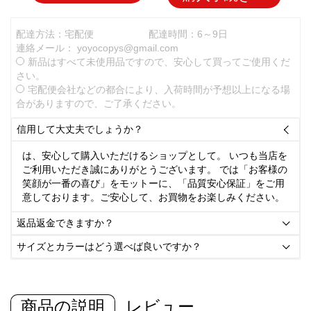
配達方法：宅配便
配達時間：6～9日
連絡メール：
yoyocopys@gmail.com
新品はすべて未使用品ですので、安心して買ってご使用くだ
さい。
宅配便会社などの都合により、入荷時間が予想以上になる場
合がありますので、ご了承ください。
信用して大丈夫でしょうか？

は、安心して購入いただけるショップとして。 いつも当店を
ご利用いただき誠にありがとうございます。 では「お客様の
笑顔が一番の喜び」をモットーに、「品質安心保証」をご用
意しております。ご安心して、お買物をお楽しみください。
返品返金できますか？

サイズとカラーはどう選べば良いですか？

商品の説明
レビュー