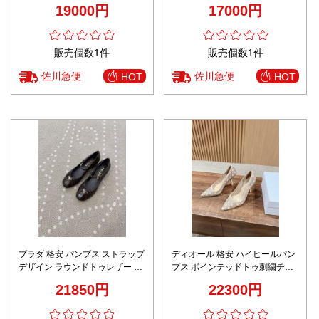
い 12.5㎝のヒール レディース ブ
リージェーン レザー 優雅 柔らか
19000円
17000円
ラウン
い レディース ブラック
販売個数1件
販売個数1件
佐川急便
佐川急便
HOT
HOT
プラダ 格安 パンプス ストラップ
ディオール 格安 ハイヒールパン
デザイン ラウンドトゥレザー 上
プス ポインテッドトゥ刺繍チュ
質感モデル 確実に届く
ールデザイン 高評価
21850円
22300円