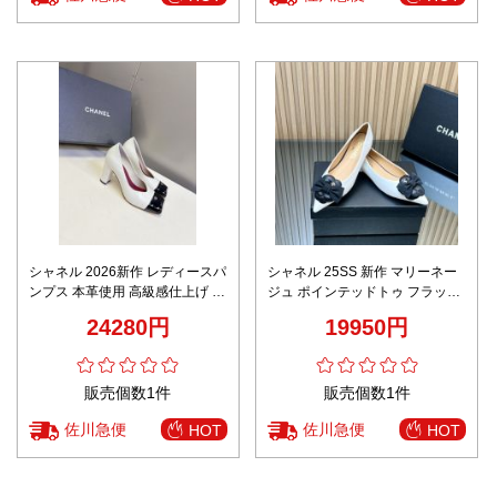
シャネル 2026新作 レディースパ
シャネル 25SS 新作 マリーネー
ンプス 本革使用 高級感仕上げ 精
ジュ ポインテッドトゥ フラット
密ディテール 丁寧な縫製 安心サ
シューズ AAA級レプリカ
24280円
19950円
イト 格安 エレガントヒール
販売個数1件
販売個数1件
佐川急便
佐川急便
HOT
HOT