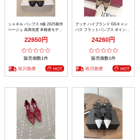
シャネル パンプス n級 2025新作
グッチ ハイブランド GGキャン
ベージュ 高再現度 本格派モデル
バス フラットパンプス ポインテ
高級感仕上げ パールヒール 安心
ッドトゥ スタッズ装飾 高品質
22650円
24260円
サイト
販売個数1件
販売個数1件
佐川急便
佐川急便
HOT
HOT