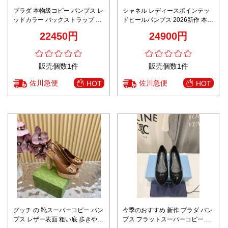
プラダ 本物級コピー パンプス レ
シャネル レディースポインテッ
ッドカラー バックストラップ ポ
ドヒールパンプス 2026新作 本物
インテッドトゥ リボンデザイン
級コピー 高級レベル仕様 精密デ
22450円
24900円
上質レザー
ィテール 上質感仕上げ 安心日本
倉庫発送 追跡可能配送 レビュー
高リピ率
販売個数1件
販売個数1件
佐川急便
佐川急便
HOT
HOT
グッチ の 靴スーパーコピー パン
今季のおすすめ 新作 プラダ パン
プス レザー表面 粗い底 歩きやす
プス フラットスーパーコピー メ