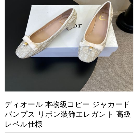
録
ー
ら
アイフォーンケ
管
せ
2026人気特集
アクセサリー
衣装セット
住まい用品
スカーフ
バッグ
ズボン
ベルト
財布
時計
小物
服
靴
ース
理
最
新
製
品
ディオール 本物級コピー ジャカード
お
パンプス リボン装飾エレガント 高級
す
す
レベル仕様
め
商