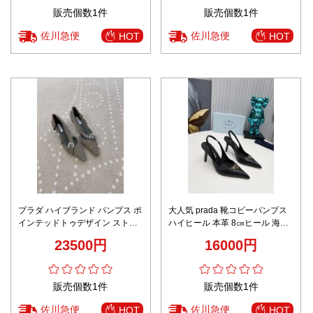
販売個数1件
販売個数1件
佐川急便
佐川急便
HOT
HOT
プラダ ハイブランド パンプス ポ
大人気 prada 靴コピーパンプス
インテッドトゥデザイン ストラ
ハイヒール 本革 8㎝ヒール 海外
ップ装飾 上質感モデル 口コミ多
セレブが愛用する 優雅 高品質 ブ
23500円
16000円
数
ラック
販売個数1件
販売個数1件
佐川急便
佐川急便
HOT
HOT