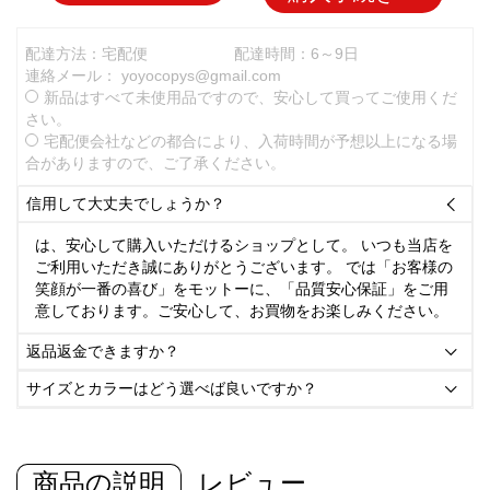
配達方法：宅配便
配達時間：6～9日
連絡メール：
yoyocopys@gmail.com
新品はすべて未使用品ですので、安心して買ってご使用くだ
さい。
宅配便会社などの都合により、入荷時間が予想以上になる場
合がありますので、ご了承ください。
信用して大丈夫でしょうか？

は、安心して購入いただけるショップとして。 いつも当店を
ご利用いただき誠にありがとうございます。 では「お客様の
笑顔が一番の喜び」をモットーに、「品質安心保証」をご用
意しております。ご安心して、お買物をお楽しみください。
返品返金できますか？

サイズとカラーはどう選べば良いですか？

商品の説明
レビュー