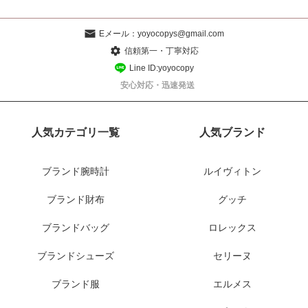
Eメール：
yoyocopys@gmail.com
信頼第一・丁寧対応
Line ID:yoyocopy
安心対応・迅速発送
人気カテゴリ一覧
人気ブランド
ブランド腕時計
ルイヴィトン
ブランド財布
グッチ
ブランドバッグ
ロレックス
ブランドシューズ
セリーヌ
ブランド服
エルメス