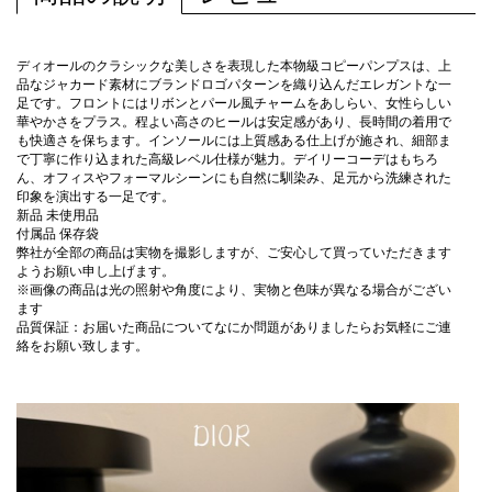
ディオールのクラシックな美しさを表現した本物級コピーパンプスは、上
品なジャカード素材にブランドロゴパターンを織り込んだエレガントな一
足です。フロントにはリボンとパール風チャームをあしらい、女性らしい
華やかさをプラス。程よい高さのヒールは安定感があり、長時間の着用で
も快適さを保ちます。インソールには上質感ある仕上げが施され、細部ま
で丁寧に作り込まれた高級レベル仕様が魅力。デイリーコーデはもちろ
ん、オフィスやフォーマルシーンにも自然に馴染み、足元から洗練された
印象を演出する一足です。
新品 未使用品
付属品 保存袋
弊社が全部の商品は実物を撮影しますが、ご安心して買っていただきます
ようお願い申し上げます。
※画像の商品は光の照射や角度により、実物と色味が異なる場合がござい
ます
品質保証：お届いた商品についてなにか問題がありましたらお気軽にご連
絡をお願い致します。