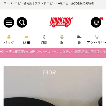
スーパーコピー優良店｜ブランド コピー・n級コピー激安通販の先駆者
0
新
バッグ
規
ロ
財布
時計
服
靴
アクセサリ
📢
当店は正真正銘のn級スーパーコピーのみ取扱い。最高品質の再現度を
ユ
グ
📢
2026春の新作続々更新中！期間中のご注文でお得な割引をご利用いただ
0
ー
イ
📢
新作入荷！ルイ・ヴィトンスーパーコピー バッグ最新モデルが登場。上
ザ
ン
📢
当店は正真正銘のn級スーパーコピーのみ取扱い。最高品質の再現度を
オ
📢
2026春の新作続々更新中！期間中のご注文でお得な割引をご利用いただ
ー
ー
お
yoyocopys@gmail.com
📢
新作入荷！ルイ・ヴィトンスーパーコピー バッグ最新モデルが登場。上
登
ダ
知