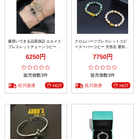
爆買いできる品質保証 エルメス
クロムハーツブレスレットコピ
ブレスレットチェーンコピー フ
ースーパーコピー 天然石 運気を
ァッション感 優雅レディース 多
変える 災除け 健康運 仕事運 2色
6250円
7750円
色可選
可選
販売個数3件
販売個数3件
佐川急便
佐川急便
HOT
HOT