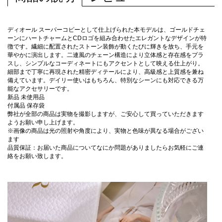
ディオール スーパーコピーとして仕上げられた本モデルは、ゴールドチェ
ーンにハートチャームとCDロゴを組み合わせたエレガントなデザインが特
徴です。繊細に配置されたストーン装飾が動くたびに輝きを放ち、手元を
華やかに演出します。二連風のチェーン構造により立体感と存在感をプラ
スし、シンプルなコーディネートにもアクセントとして映える仕上がり。
細部まで丁寧に再現された精密ディテールにより、高級感と上質感を兼ね
備えています。デイリー使いはもちろん、特別なシーンにも対応できる万
能なアクセサリーです。
新品 未使用品
付属品 保存袋
弊社が全部の商品は実物を撮影しますが、ご安心して買っていただきます
ようお願い申し上げます。
※画像の商品は光の照射や角度により、実物と色味が異なる場合がござい
ます
品質保証：お届いた商品についてなにか問題がありましたらお気軽にご連
絡をお願い致します。