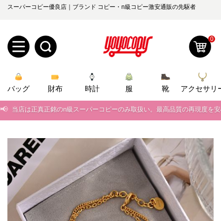
スーパーコピー優良店｜ブランド コピー・n級コピー激安通販の先駆者
0
新
バッグ
規
ロ
財布
時計
服
靴
アクセサリ
📢
当店は正真正銘のn級スーパーコピーのみ取扱い。最高品質の再現度を
ユ
グ
📢
2026春の新作続々更新中！期間中のご注文でお得な割引をご利用いただ
0
ー
イ
📢
新作入荷！ルイ・ヴィトンスーパーコピー バッグ最新モデルが登場。上
ザ
ン
📢
当店は正真正銘のn級スーパーコピーのみ取扱い。最高品質の再現度を
オ
ー
📢
2026春の新作続々更新中！期間中のご注文でお得な割引をご利用いただ
ー
お
yoyocopys@gmail.com
📢
新作入荷！ルイ・ヴィトンスーパーコピー バッグ最新モデルが登場。上
登
ダ
知