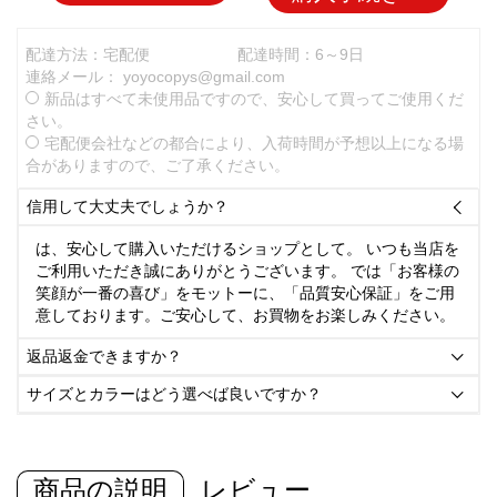
配達方法：宅配便
配達時間：6～9日
連絡メール：
yoyocopys@gmail.com
新品はすべて未使用品ですので、安心して買ってご使用くだ
さい。
宅配便会社などの都合により、入荷時間が予想以上になる場
合がありますので、ご了承ください。
信用して大丈夫でしょうか？

は、安心して購入いただけるショップとして。 いつも当店を
ご利用いただき誠にありがとうございます。 では「お客様の
笑顔が一番の喜び」をモットーに、「品質安心保証」をご用
意しております。ご安心して、お買物をお楽しみください。
返品返金できますか？

サイズとカラーはどう選べば良いですか？

商品の説明
レビュー