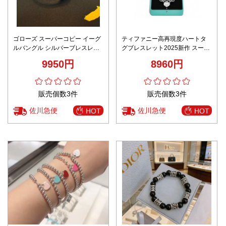
ゴローズ スーパーコピー イーグ
ティファニー高再現度ハートタ
ルバングル シルバーブレスレッ
グブレスレット2025新作 スーパ
ト 立体造形デザイン 口コミ多数
ーコピー 精密ディテール 安心サ
9950円
8960円
イト 数量限定入荷 高級感仕上げ
販売個数3件
販売個数3件
佐川急便
佐川急便
HOT
HOT