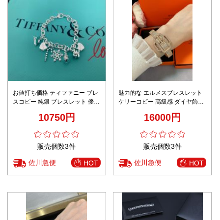
お値打ち価格 ティファニー ブレ
魅力的な エルメスブレスレット
スコピー 純銀 ブレスレット 優雅
ケリーコピー 高級感 ダイヤ飾り
人気新作 プレゼント シルバー
優雅レディース ゴールド
10750円
16000円
販売個数3件
販売個数3件
佐川急便
佐川急便
HOT
HOT