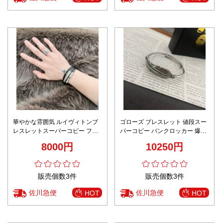
華やかな雰囲気 ルイヴィトンブ
ゴローズ ブレスレット 値段スー
レスレットスーパーコピー ファ
パーコピー パンクロッカー 爆買
ッション感 男女兼用 シンプル ブ
いできる品質保証 男女兼用 アク
8000円
10250円
ラック
セサリー シルバー
販売個数3件
販売個数3件
佐川急便
佐川急便
HOT
HOT