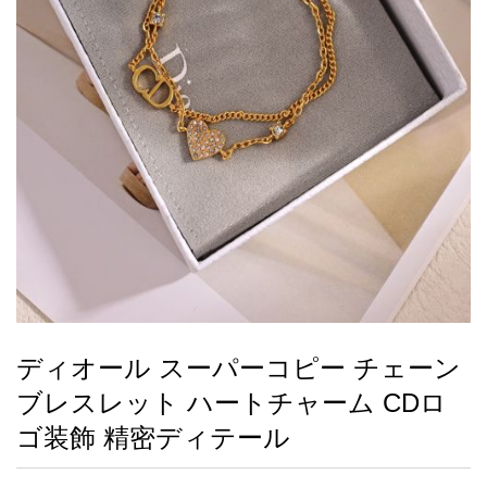
録
ー
ら
アイフォーンケ
管
せ
2026人気特集
アクセサリー
衣装セット
住まい用品
スカーフ
バッグ
ズボン
ベルト
財布
時計
小物
服
靴
ース
理
最
新
製
品
ディオール スーパーコピー チェーン
お
ブレスレット ハートチャーム CDロ
す
す
ゴ装飾 精密ディテール
め
商