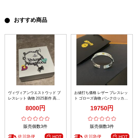
おすすめ商品
ヴィヴィアンウエストウッド ブ
お値打ち価格 レザー ブレスレッ
レスレット 偽物 2025新作 高再
ト ゴローズ偽物 パンクロッカー
現度 丁寧な作り 高級感仕上げ 人
アクセサリー 男女兼用 日常 シン
8000円
19750円
気チャーム 安心サイト限定
プル シルバー
販売個数3件
販売個数3件
佐川急便
佐川急便
HOT
HOT