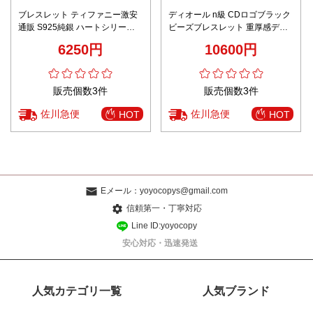
ブレスレット ティファニー激安
ディオール n級 CDロゴブラック
通販 S925純銀 ハートシリーズ
ビーズブレスレット 重厚感デザ
優雅 シンプル おしゃれ 多色可選
イン 精密ディテール
6250円
10600円
販売個数3件
販売個数3件
佐川急便
佐川急便
HOT
HOT
Eメール：
yoyocopys@gmail.com
信頼第一・丁寧対応
Line ID:yoyocopy
安心対応・迅速発送
人気カテゴリ一覧
人気ブランド