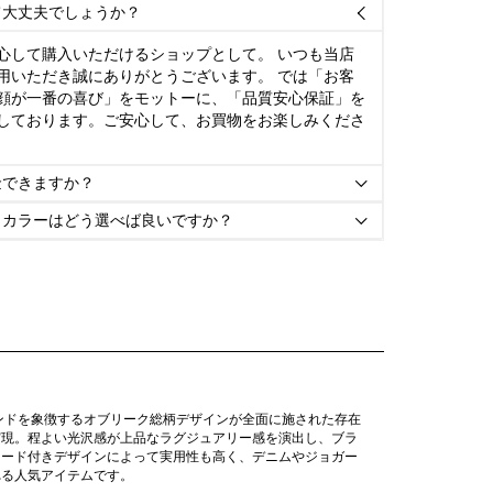
て大丈夫でしょうか？

心して購入いただけるショップとして。 いつも当店
用いただき誠にありがとうございます。 では「お客
顔が一番の喜び」をモットーに、「品質安心保証」を
しております。ご安心して、お買物をお楽しみくださ
金できますか？

とカラーはどう選べば良いですか？

ンドを象徴するオブリーク総柄デザインが全面に施された存在
実現。程よい光沢感が上品なラグジュアリー感を演出し、ブラ
フード付きデザインによって実用性も高く、デニムやジョガー
れる人気アイテムです。