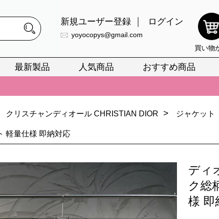
新規ユーザー登録
ログイン
yoyocopys@gmail.com
買い物
最新製品
人気商品
おすすめ商品
正銘のn級スーパーコピーのみ取扱い。最高品質の再現度を安心してお選
026春の新作続々更新中！期間中のご注文でお得な割引をご利用いただ
>
クリスチャンディオール CHRISTIAN DIOR
ジャケット
イ・ヴィトンスーパーコピー バッグ最新モデルが登場。上質な仕上が
正銘のn級スーパーコピーのみ取扱い。最高品質の再現度を安心してお選
 軽量仕様 即納対応
026春の新作続々更新中！期間中のご注文でお得な割引をご利用いただ
ディ
イ・ヴィトンスーパーコピー バッグ最新モデルが登場。上質な仕上が
ク総
様 