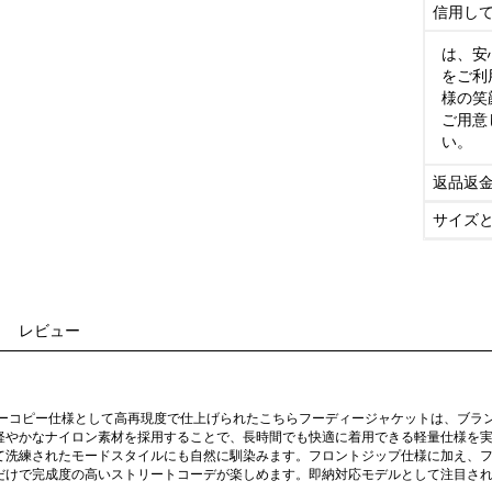
信用し
は、安
をご利
様の笑
ご用意
い。
返品返
サイズ
レビュー
パーコピー仕様として高再現度で仕上げられたこちらフーディージャケットは、ブラ
軽やかなナイロン素材を採用することで、長時間でも快適に着用できる軽量仕様を
て洗練されたモードスタイルにも自然に馴染みます。フロントジップ仕様に加え、
だけで完成度の高いストリートコーデが楽しめます。即納対応モデルとして注目さ