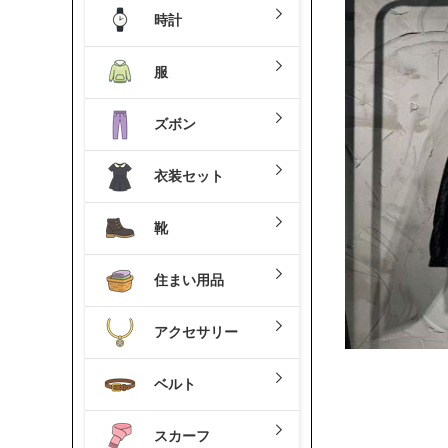
時計
服
ズボン
衣装セット
靴
住まい用品
アクセサリー
ベルト
スカーフ