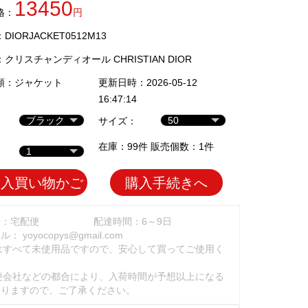
13450
格：
円
IORJACKET0512M13
：
クリスチャンディオール CHRISTIAN DIOR
類：
ジャケット
更新日時：2026-05-12
16:47:14
サイズ：
在庫：99件 販売個数：1件
加入買い物かご
購入手続きへ
法：宅配便
配達時間：6～9日
ール：
yoyocopys@gmail.com
はすべて未使用品ですので、安心して買ってご使用く
。
便会社などの都合により、入荷時間が予想以上になる
ありますので、ご了承ください。