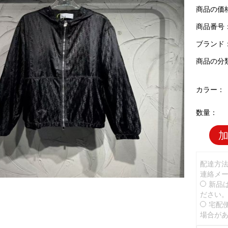
商品の価
商品番号：D
ブランド
商品の分
カラー：
数量：
配達方
連絡メ
新品
ださい
宅配
場合が