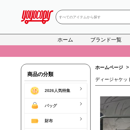
ホーム
ブランド一覧
📢
当店は正真
📢
2
>
ホームページ
📢
新作入荷！ル
商品の分類
📢
当店は正真
ディージャケット
2026人気特集
📢
2
📢
新作入荷！ル
バッグ
財布