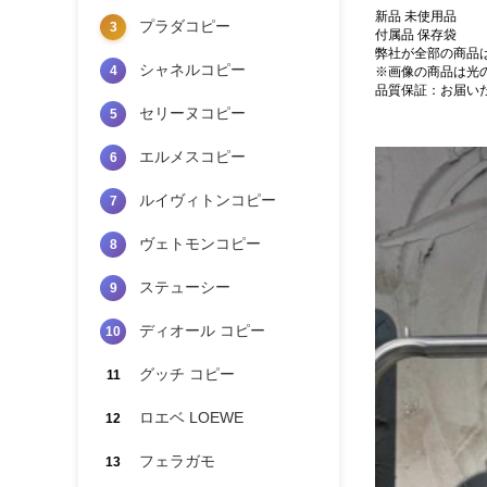
新品 未使用品
プラダコピー
3
付属品 保存袋
弊社が全部の商品
シャネルコピー
4
※画像の商品は光
品質保証：お届い
セリーヌコピー
5
エルメスコピー
6
ルイヴィトンコピー
7
ヴェトモンコピー
8
ステューシー
9
ディオール コピー
10
グッチ コピー
11
ロエベ LOEWE
12
フェラガモ
13