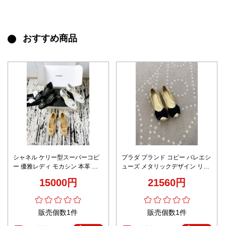
おすすめ商品
シャネル ケリー型スーパーコピ
プラダ ブランド コピー バレエシ
ー 優雅レディ モカシン 本革 柔
ューズ メタリックデザイン リボ
らかい 三つ色可選
ン装飾 フラットモデル 高品質
15000円
21560円
販売個数1件
販売個数1件