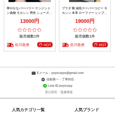
華やかなバーバリー ケンジント
プラダ 靴 値段スーパーコピー モ
ン偽物 モカシン 男性 シューズ
カシン 本革 ローファー シンプル
滑り止め 格子模様 ゴム底 ブラウ
日常シューズ ブラック
13000円
19000円
ン
販売個数1件
販売個数1件
佐川急便
佐川急便
HOT
HOT
Eメール：
yoyocopys@gmail.com
信頼第一・丁寧対応
Line ID:yoyocopy
安心対応・迅速発送
人気カテゴリ一覧
人気ブランド