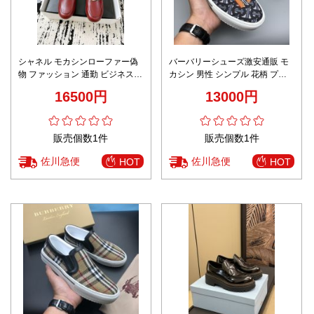
シャネル モカシンローファー偽
バーバリーシューズ激安通販 モ
物 ファッション 通勤 ビジネス
カシン 男性 シンプル 花柄 プリ
柔らかい シューズ レッド
ント 滑り止め 柔らかい ブラック
16500円
13000円
販売個数1件
販売個数1件
佐川急便
佐川急便
HOT
HOT