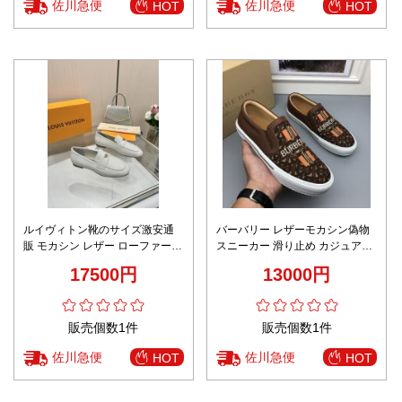
佐川急便
佐川急便
HOT
HOT
ルイヴィトン靴のサイズ激安通
バーバリー レザーモカシン偽物
販 モカシン レザー ローファー
スニーカー 滑り止め カジュアル
プリント 本革 あるきやすい ビジ
男性 シンプル 花柄 ブラウン
17500円
13000円
ネス ホワイト
販売個数1件
販売個数1件
佐川急便
佐川急便
HOT
HOT