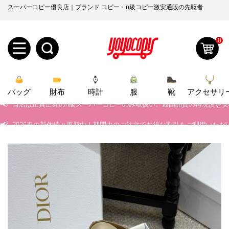
スーパーコピー優良店｜ブランド コピー・n級コピー激安通販の先駆者
📢
当店は正真正銘のn級スーパーコピーのみ取扱い。最高品質の再現度を
0
📢
2026春の新作続々更新中！期間中のご注文でお得な割引をご利用いただ
新
📢
新作入荷！ルイ・ヴィトンスーパーコピー バッグ最新モデルが登場。上
バッグ
規
ロ
財布
時計
服
靴
アクセサリ
📢
当店は正真正銘のn級スーパーコピーのみ取扱い。最高品質の再現度を
📢
2026春の新作続々更新中！期間中のご注文でお得な割引をご利用いただ
ユ
グ
📢
新作入荷！ルイ・ヴィトンスーパーコピー バッグ最新モデルが登場。上
0
ー
イ
ザ
ン
オ
ー
ー
お
yoyocopys@gmail.com
登
ダ
知