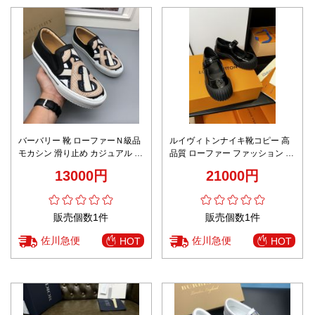
バーバリー 靴 ローファーＮ級品
ルイヴィトンナイキ靴コピー 高
モカシン 滑り止め カジュアル 男
品質 ローファー ファッション 厚
性 シンプル 花柄 プリント ピン
底 モカシン 本革 ブラック
13000円
21000円
ク
販売個数1件
販売個数1件
佐川急便
佐川急便
HOT
HOT