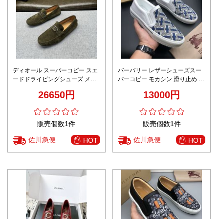
ディオール スーパーコピー スエ
バーバリー レザーシューズスー
ードドライビングシューズ メタ
パーコピー モカシン 滑り止め カ
ルロゴ仕様 安心サイト高品質
ジュアル 男性 シンプル 花柄 ブ
26650円
13000円
ルー
販売個数1件
販売個数1件
佐川急便
佐川急便
HOT
HOT