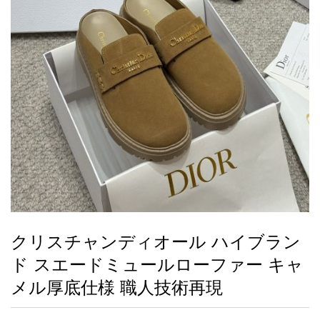
録
ー
ら
アイフォーンケ
管
せ
2026人気特集
アクセサリー
衣装セット
住まい用品
スカーフ
バッグ
ズボン
ベルト
財布
時計
小物
服
靴
ース
理
最
新
製
品
クリスチャンディオール ハイブラン
お
ド スエードミュールローファー キャ
す
す
メル厚底仕様 職人技術再現
め
商