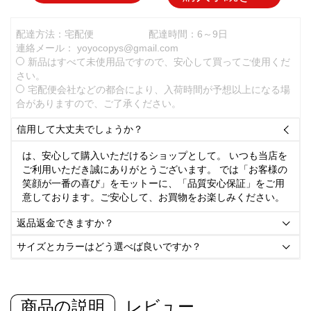
配達方法：宅配便
配達時間：6～9日
連絡メール：
yoyocopys@gmail.com
新品はすべて未使用品ですので、安心して買ってご使用くだ
さい。
宅配便会社などの都合により、入荷時間が予想以上になる場
合がありますので、ご了承ください。
信用して大丈夫でしょうか？

は、安心して購入いただけるショップとして。 いつも当店を
ご利用いただき誠にありがとうございます。 では「お客様の
笑顔が一番の喜び」をモットーに、「品質安心保証」をご用
意しております。ご安心して、お買物をお楽しみください。
返品返金できますか？

サイズとカラーはどう選べば良いですか？

商品の説明
レビュー