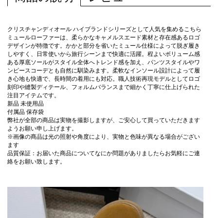
クリスチャンディオール ハイブランドシリーズとして人気を集めるこちら
ミュールローファーは、柔らかなキャメルスエード素材と存在感あるロゴ
デザインが特徴です。かかと部分を省いたミュール仕様によって脱ぎ履き
しやすく、日常使いから旅行シーンまで快適に活躍。程よいボリューム感
ある厚底ソールがスタイル全体へトレンド感を加え、パンツスタイルやワ
ンピースコーデとも自然に馴染みます。柔軟なインソール設計によって履
き心地も快適で、長時間の着用にも対応。職人技術再現モデルとしてロゴ
刻印や縫製ディテール、フォルムバランスまで細かく丁寧に仕上げられた
注目アイテムです。
新品 未使用品
付属品 保存袋
弊社が全部の商品は実物を撮影しますが、ご安心して買っていただきます
ようお願い申し上げます。
※画像の商品は光の照射や角度により、実物と色味が異なる場合がござい
ます
品質保証：お届いた商品についてなにか問題がありましたらお気軽にご連
絡をお願い致します。