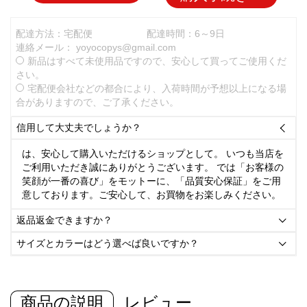
配達方法：宅配便
配達時間：6～9日
連絡メール：
yoyocopys@gmail.com
新品はすべて未使用品ですので、安心して買ってご使用くだ
さい。
宅配便会社などの都合により、入荷時間が予想以上になる場
合がありますので、ご了承ください。
信用して大丈夫でしょうか？

は、安心して購入いただけるショップとして。 いつも当店を
ご利用いただき誠にありがとうございます。 では「お客様の
笑顔が一番の喜び」をモットーに、「品質安心保証」をご用
意しております。ご安心して、お買物をお楽しみください。
返品返金できますか？

サイズとカラーはどう選べば良いですか？

商品の説明
レビュー