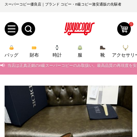
スーパーコピー優良店｜ブランド コピー・n級コピー激安通販の先駆者
0
新
バッグ
規
ロ
財布
時計
服
靴
アクセサリ
📢
当店は正真正銘のn級スーパーコピーのみ取扱い。最高品質の再現度を
ユ
グ
📢
2026春の新作続々更新中！期間中のご注文でお得な割引をご利用いただ
📢
新作入荷！ルイ・ヴィトンスーパーコピー バッグ最新モデルが登場。上
0
ー
イ
📢
当店は正真正銘のn級スーパーコピーのみ取扱い。最高品質の再現度を
ザ
ン
オ
📢
2026春の新作続々更新中！期間中のご注文でお得な割引をご利用いただ
ー
ー
お
📢
新作入荷！ルイ・ヴィトンスーパーコピー バッグ最新モデルが登場。上
yoyocopys@gmail.com
登
ダ
知