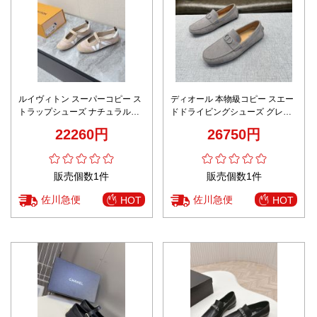
ルイヴィトン スーパーコピー ス
ディオール 本物級コピー スエー
トラップシューズ ナチュラル配
ドドライビングシューズ グレー
色デザイン 軽量設計 上品カジュ
洗練仕様 秘密厳守配送
22260円
26750円
アル 発送保証
販売個数1件
販売個数1件
佐川急便
佐川急便
HOT
HOT