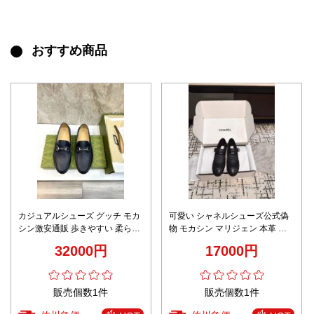
おすすめ商品
カジュアルシューズ グッチ モカ
可愛い シャネルシューズ公式偽
シン激安通販 歩きやすい 柔らか
物 モカシン マリジェン 本革 優
い底 牛革 シューズ メンズ ブル
雅レディ ブラック
32000円
17000円
ー
販売個数1件
販売個数1件