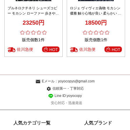
ブルネロクチネリ シューズコピ
ロジェ ヴィヴィエ偽物 モカシン
ー モカシン ローファー 歩きやす
優雅 触り心地が良い 柔らかい 歩
い 軽量 人気新作 日常用 ホワイ
き易い レザー レッド
23250円
18500円
ト
販売個数1件
販売個数1件
佐川急便
佐川急便
HOT
HOT
Eメール：
yoyocopys@gmail.com
信頼第一・丁寧対応
Line ID:yoyocopy
安心対応・迅速発送
人気カテゴリ一覧
人気ブランド