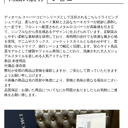
ディオール スーパーコピーシリーズとして注目されるこちらドライビング
シューズは、柔らかなスエード素材と上品なカーキカラーが絶妙に調和し
た一足です。フロントへ配置されたメタルロゴパーツが高級感を引き立
て、シンプルながら存在感あるデザインに仕上げられています。足馴染み
しやすい柔軟な素材感を採用しており、長時間の歩行でも快適な履き心地
を実現。デニムやスラックス、ジャケットスタイルとも合わせやすく、普
段使いからドライブ、旅行シーンまで幅広く活躍します。安心サイト高品
質モデルとして縫製やフォルム再現にもこだわり、洗練された大人カジュ
アルスタイルを楽しめる人気アイテムです。
新品 未使用品
付属品 保存袋
弊社が全部の商品は実物を撮影しますが、ご安心して買っていただきます
ようお願い申し上げます。
※画像の商品は光の照射や角度により、実物と色味が異なる場合がござい
ます
品質保証：お届いた商品についてなにか問題がありましたらお気軽にご連
絡をお願い致します。