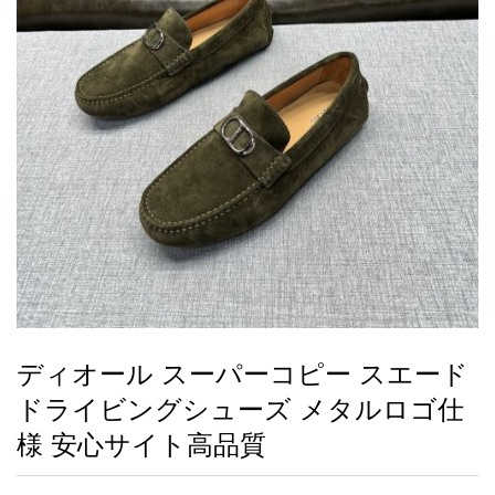
録
ー
ら
アイフォーンケ
管
せ
2026人気特集
アクセサリー
衣装セット
住まい用品
スカーフ
バッグ
ズボン
ベルト
財布
時計
小物
服
靴
ース
理
最
新
製
品
ディオール スーパーコピー スエード
お
ドライビングシューズ メタルロゴ仕
す
す
様 安心サイト高品質
め
商