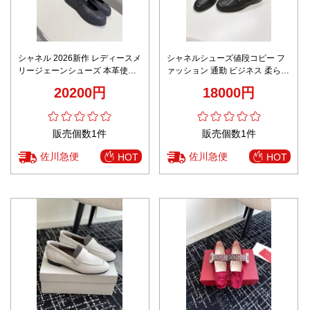
シャネル 2026新作 レディースメ
シャネルシューズ値段コピー フ
リージェーンシューズ 本革使用
ァッション 通勤 ビジネス 柔らか
精密ディテール 高級感仕上げ 職
い モカシン ブラック
20200円
18000円
人技術再現 安心サイト 格安 カジ
ュアルシューズ
販売個数1件
販売個数1件
佐川急便
佐川急便
HOT
HOT