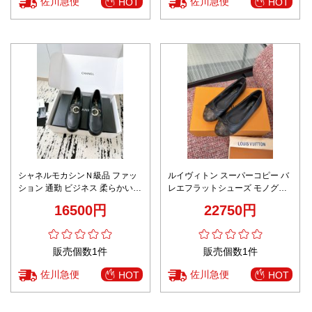
佐川急便
佐川急便
HOT
HOT
シャネルモカシンＮ級品 ファッ
ルイヴィトン スーパーコピー バ
ション 通勤 ビジネス 柔らかい
レエフラットシューズ モノグラ
シューズ ブラック
ムデザイン 上質感
16500円
22750円
販売個数1件
販売個数1件
佐川急便
佐川急便
HOT
HOT