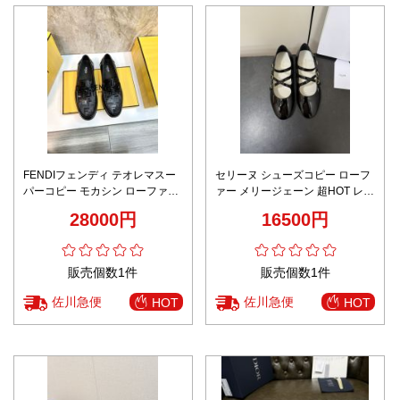
FENDIフェンディ テオレマスー
セリーヌ シューズコピー ローフ
パーコピー モカシン ローファー
ァー メリージェーン 超HOT レザ
ビジネス 通勤 歩きやすい 革 人
ー 牛革 歩きやすい ブラック
28000円
16500円
気 メンズ ブラック
販売個数1件
販売個数1件
佐川急便
佐川急便
HOT
HOT