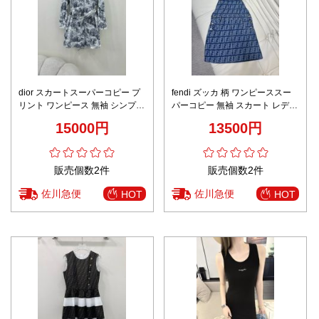
dior スカートスーパーコピー プ
fendi ズッカ 柄 ワンピーススー
リント ワンピース 無袖 シンプル
パーコピー 無袖 スカート レディ
シルク グレー
ース 純綿 花柄 ブルー
15000円
13500円
販売個数2件
販売個数2件
佐川急便
佐川急便
HOT
HOT