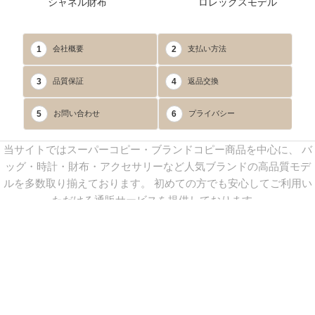
シャネル財布
ロレックスモデル
1
2
会社概要
支払い方法
3
4
品質保証
返品交換
5
6
お問い合わせ
プライバシー
当サイトではスーパーコピー・ブランドコピー商品を中心に、 バ
ッグ・時計・財布・アクセサリーなど人気ブランドの高品質モデ
ルを多数取り揃えております。 初めての方でも安心してご利用い
ただける通販サービスを提供しております。
連絡先：
yoyocopys@gmail.com
／ Line: yoyocopy ／ 店長：渡辺
実香 ／ 営業時間：08：30～23：30（24時間受付）
※当WEBサイト掲載写真の無断転載・外部利用を禁止します。
Copyright © 2013-2025
YOYOCOPY
All Rights Reserved.
sitemap