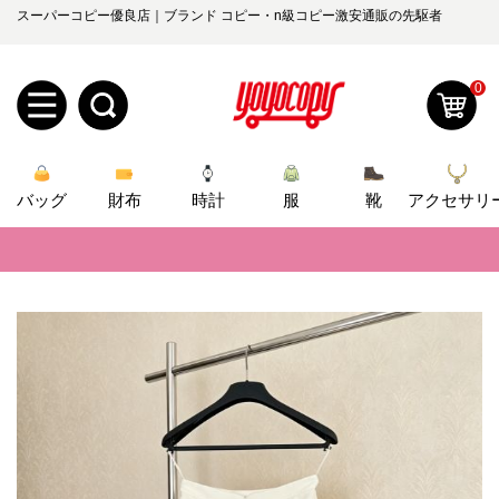
スーパーコピー優良店｜ブランド コピー・n級コピー激安通販の先駆者
0
新
バッグ
規
ロ
財布
時計
服
靴
アクセサリ
📢
当店は正真正銘のn級スーパーコピーのみ取扱い。最高品質の再現度を
ユ
グ
📢
2026春の新作続々更新中！期間中のご注文でお得な割引をご利用いただ
0
ー
イ
📢
新作入荷！ルイ・ヴィトンスーパーコピー バッグ最新モデルが登場。上
ザ
ン
📢
当店は正真正銘のn級スーパーコピーのみ取扱い。最高品質の再現度を
オ
📢
2026春の新作続々更新中！期間中のご注文でお得な割引をご利用いただ
ー
ー
お
yoyocopys@gmail.com
📢
新作入荷！ルイ・ヴィトンスーパーコピー バッグ最新モデルが登場。上
登
ダ
知