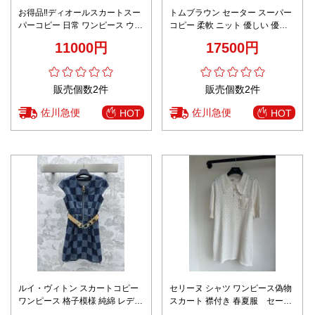
お得品‼ディオールスカートスー
トムブラウン セーター スーパー
パーコピー 日常 ワンピース ウー
コピー 柔軟 ニット 優しい 優雅
ル 魅力的 優雅 レディース グレ
ワンピース スカート ホワイト
11000円
17500円
イ
販売個数2件
販売個数2件
佐川急便
佐川急便
HOT
HOT
ルイ・ヴィトン スカートコピー
セリーヌ シャツ ワンピース偽物
ワンピース 格子模様 純綿 レディ
スカート 襟付き 春夏服 セータ
ース ファッション 無袖 ブルー
ー ニット ゆったリ simple ホワ