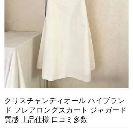
録
ー
ら
アイフォーンケ
管
せ
2026人気特集
アクセサリー
衣装セット
住まい用品
スカーフ
バッグ
ズボン
ベルト
財布
時計
小物
服
靴
ース
理
最
新
製
品
クリスチャンディオール ハイブラン
お
ド フレアロングスカート ジャガード
す
す
質感 上品仕様 口コミ多数
め
商