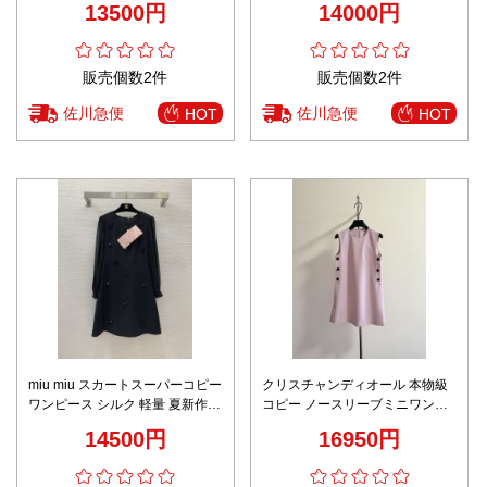
13500円
14000円
イト
販売個数2件
販売個数2件
佐川急便
佐川急便
HOT
HOT
miu miu スカートスーパーコピー
クリスチャンディオール 本物級
ワンピース シルク 軽量 夏新作
コピー ノースリーブミニワンピ
爽やか 人気品 ブラック
ース ピンク上品仕様 高評価
14500円
16950円