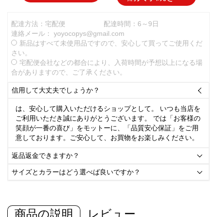
配達方法：宅配便
配達時間：6～9日
連絡メール：
yoyocopys@gmail.com
新品はすべて未使用品ですので、安心して買ってご使用くだ
さい。
宅配便会社などの都合により、入荷時間が予想以上になる場
合がありますので、ご了承ください。
信用して大丈夫でしょうか？

は、安心して購入いただけるショップとして。 いつも当店を
ご利用いただき誠にありがとうございます。 では「お客様の
笑顔が一番の喜び」をモットーに、「品質安心保証」をご用
意しております。ご安心して、お買物をお楽しみください。
返品返金できますか？

サイズとカラーはどう選べば良いですか？

商品の説明
レビュー