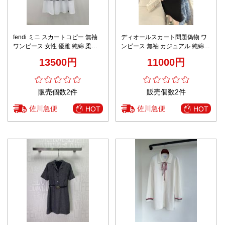
fendi ミニ スカートコピー 無袖
ディオールスカート問題偽物 ワ
ワンピース 女性 優雅 純綿 柔ら
ンピース 無袖 カジュアル 純綿
かい うすい ブラック
通気性いい ブラック
13500円
11000円
販売個数2件
販売個数2件
佐川急便
佐川急便
HOT
HOT