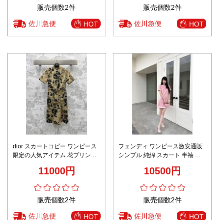
販売個数2件
販売個数2件
佐川急便
佐川急便
HOT
HOT
dior スカートコピー ワンピース
フェンディ ワンピース激安通販
限定の人気アイテム 花プリント
シンプル 純綿 スカート 半袖 優
中国風 純綿 半袖 レディース セ
雅レディ ファッション 多色可選
11000円
10500円
クシー ブラウン
販売個数2件
販売個数2件
佐川急便
佐川急便
HOT
HOT