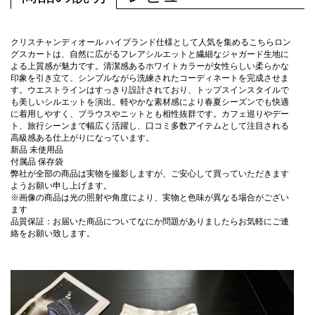
クリスチャンディオール ハイブランド仕様として人気を集めるこちらロン
グスカートは、自然に広がるフレアシルエットと繊細なジャガード生地に
よる上質感が魅力です。清潔感あるホワイトカラーが女性らしい柔らかな
印象を引き立て、シンプルながら洗練されたコーディネートを完成させま
す。ウエストラインはすっきり設計されており、トップスインスタイルで
も美しいシルエットを演出。軽やかな素材感により春夏シーズンでも快適
に着用しやすく、ブラウスやニットとも相性抜群です。カフェ巡りやデー
ト、旅行シーンまで幅広く活躍し、口コミ多数アイテムとして注目される
高級感ある仕上がりになっています。
新品 未使用品
付属品 保存袋
弊社が全部の商品は実物を撮影しますが、ご安心して買っていただきます
ようお願い申し上げます。
※画像の商品は光の照射や角度により、実物と色味が異なる場合がござい
ます
品質保証：お届いた商品についてなにか問題がありましたらお気軽にご連
絡をお願い致します。