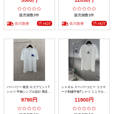
ック
販売個数3件
販売個数3件
佐川急便
佐川急便
HOT
HOT
バーバリー 格安 ロゴプリントT
シャネル スーパーコピー ココマ
シャツ 半袖シンプル設計 満足度
ーク刺繍半袖Tシャツ ミニマルデ
高い
ザイン 丁寧な縫製
9790円
11900円