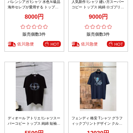
バレンシアガ tシャツ 水色Ｎ級品
人気新作 tシャツ 縫い方スーパー
海外セレブが愛用する トップス
コピー トップス 純綿 ロゴプリン
Tシャツ 純綿 ロゴ刺繍 品質保証
ト 半袖 シンプル 男女兼用 ホワ
8000円
9000円
男女兼用 ホワイト
イト
販売個数3件
販売個数3件
佐川急便
佐川急便
HOT
HOT
ディオール アトリエ tシャツスー
フェンディ 格安 Tシャツ グラフ
パーコピー トップス 純綿 短袖
ィックプリントデザイン クルー
プリント カップル 男女兼用 ブラ
ネック仕様 男女兼用
5500円
12030円