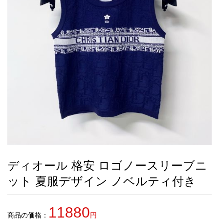
録
ー
ら
アイフォーンケ
管
せ
2026人気特集
アクセサリー
衣装セット
住まい用品
スカーフ
バッグ
ズボン
ベルト
財布
時計
小物
服
靴
ース
理
最
新
製
品
ディオール 格安 ロゴノースリーブニ
お
ット 夏服デザイン ノベルティ付き
す
す
め
11880
商
商品の価格：
円