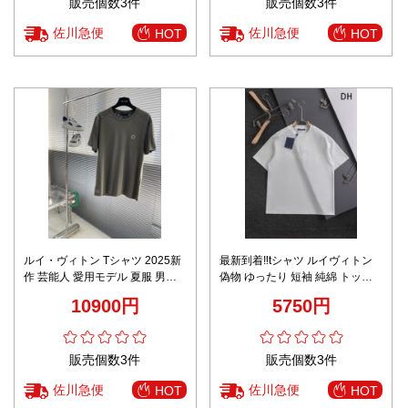
販売個数3件
販売個数3件
佐川急便
佐川急便
HOT
HOT
ルイ・ヴィトン Tシャツ 2025新
最新到着‼tシャツ ルイヴィトン
作 芸能人 愛用モデル 夏服 男女
偽物 ゆったり 短袖 純綿 トップ
兼用 シンプルデザイン 高評価 快
ス ホワイト
10900円
5750円
適な着心地
販売個数3件
販売個数3件
佐川急便
佐川急便
HOT
HOT