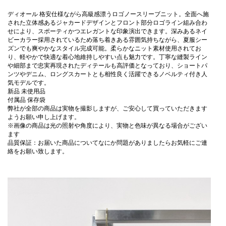
ディオール 格安仕様ながら高級感漂うロゴノースリーブニット。全面へ施
された立体感あるジャカードデザインとフロント部分ロゴライン組み合わ
せにより、スポーティかつエレガントな印象演出できます。深みあるネイ
ビーカラー採用されているため落ち着きある雰囲気持ちながら、夏服シー
ズンでも爽やかなスタイル完成可能。柔らかなニット素材使用されてお
り、軽やかで快適な着心地維持しやすい点も魅力です。丁寧な縫製ライン
や細部まで忠実再現されたディテールも高評価となっており、ショートパ
ンツやデニム、ロングスカートとも相性良く活躍できるノベルティ付き人
気モデルです。
新品 未使用品
付属品 保存袋
弊社が全部の商品は実物を撮影しますが、ご安心して買っていただきます
ようお願い申し上げます。
※画像の商品は光の照射や角度により、実物と色味が異なる場合がござい
ます
品質保証：お届いた商品についてなにか問題がありましたらお気軽にご連
絡をお願い致します。