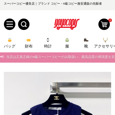
スーパーコピー優良店｜ブランド コピー・n級コピー激安通販の先駆者
0
新
バッグ
規
ロ
財布
時計
服
靴
アクセサリ
📢
当店は正真正銘のn級スーパーコピーのみ取扱い。最高品質の再現度を
ユ
グ
📢
2026春の新作続々更新中！期間中のご注文でお得な割引をご利用いただ
0
ー
イ
📢
新作入荷！ルイ・ヴィトンスーパーコピー バッグ最新モデルが登場。上
ザ
ン
📢
当店は正真正銘のn級スーパーコピーのみ取扱い。最高品質の再現度を
オ
📢
ー
2026春の新作続々更新中！期間中のご注文でお得な割引をご利用いただ
ー
お
yoyocopys@gmail.com
📢
新作入荷！ルイ・ヴィトンスーパーコピー バッグ最新モデルが登場。上
登
ダ
知