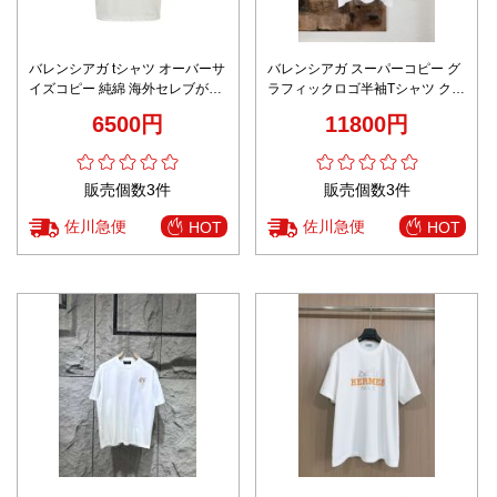
バレンシアガ tシャツ オーバーサ
バレンシアガ スーパーコピー グ
イズコピー 純綿 海外セレブが愛
ラフィックロゴ半袖Tシャツ クル
用する トップス 短袖 プリント
ーネック アートデザイン 口コミ
6500円
11800円
ゆったり 男女兼用 ホワイト
多数
販売個数3件
販売個数3件
佐川急便
佐川急便
HOT
HOT