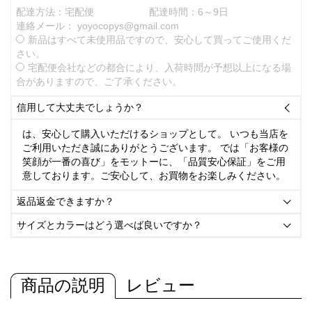
配達方法：宅配便
配達時間：6～9日
連絡メール：
yoyocopys@gmail.com
新品はすべて未使用品ですので、安心して買ってご使用くだ
さい。
宅配便会社などの都合により、入荷時間が予想以上になる場
合がありますので、ご了承ください。
信用して大丈夫でしょうか？

は、安心して購入いただけるショップとして。 いつも当店を
ご利用いただき誠にありがとうございます。 では「お客様の
笑顔が一番の喜び」をモットーに、「品質安心保証」をご用
意しております。ご安心して、お買物をお楽しみください。
返品返金できますか？

サイズとカラーはどう選べば良いですか？

商品の説明
レビュー