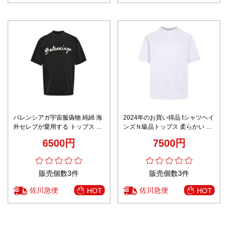
バレンシアガ宇宙服偽物 純綿 海
2024年のお買い得品 tシャツヘイ
外セレブが愛用する トップス 短
ンズＮ級品トップス 柔らかい 純
袖 プリント ゆったり 男女兼用
綿 シンプル ホワイト
6500円
7500円
ブラック
販売個数3件
販売個数3件
佐川急便
佐川急便
HOT
HOT