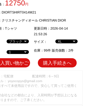
12750
格：
円
IORTSHIRT0414M21
：
クリスチャンディオール CHRISTIAN DIOR
類：
Tシャツ
更新日時：2026-04-14
21:53:26
サイズ：
在庫：99件 販売個数：2件
加入買い物かご
購入手続きへ
法：宅配便
配達時間：6～9日
ール：
yoyocopys@gmail.com
はすべて未使用品ですので、安心して買ってご使用く
。
便会社などの都合により、入荷時間が予想以上になる
ありますので、ご了承ください。