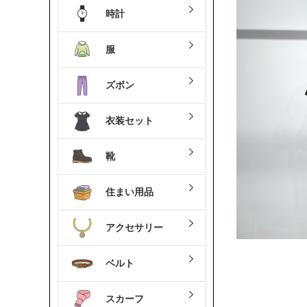
時計
服
ズボン
衣装セット
靴
住まい用品
アクセサリー
ベルト
スカーフ