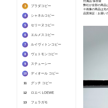
付属品 保存袋
弊社が全部の商品
プラダコピー
3
※画像の商品は光
品質保証：お届い
シャネルコピー
4
セリーヌコピー
5
エルメスコピー
6
ルイヴィトンコピー
7
ヴェトモンコピー
8
ステューシー
9
ディオール コピー
10
グッチ コピー
11
ロエベ LOEWE
12
フェラガモ
13