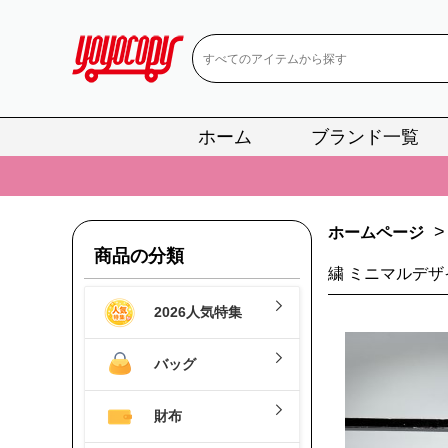
ホーム
ブランド一覧
📢
当店は正真
📢
2
>
ホームページ
📢
新作入荷！ル
商品の分類
繍 ミニマルデザ
📢
当店は正真
2026人気特集
📢
2
📢
新作入荷！ル
バッグ
財布