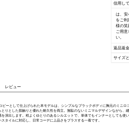
信用し
は、安
をご利
様の笑
ご用意
い。
返品返
サイズ
レビュー
級コピーとして仕上げられた本モデルは、シンプルなブラックボディに胸元のミニロ
っとりとした肌触りと優れた耐久性を両立。無駄のないミニマルデザインながら、
感を演出します。程よくゆとりのあるシルエットで、単体でもインナーとしても使
いスタイルに対応し、日常コーデに上品さをプラスする一着です。