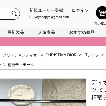
新規ユーザー登録
ログイン
yoyocopys@gmail.com
買い物
最新製品
人気商品
おすすめ商品
正銘のn級スーパーコピーのみ取扱い。最高品質の再現度を安心してお選
026春の新作続々更新中！期間中のご注文でお得な割引をご利用いただ
>
>
クリスチャンディオール CHRISTIAN DIOR
Tシャツ
イ・ヴィトンスーパーコピー バッグ最新モデルが登場。上質な仕上が
イン 精密ディテール
正銘のn級スーパーコピーのみ取扱い。最高品質の再現度を安心してお選
026春の新作続々更新中！期間中のご注文でお得な割引をご利用いただ
ディ
イ・ヴィトンスーパーコピー バッグ最新モデルが登場。上質な仕上が
ツ 
精密