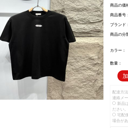
商品の価
商品番号：D
ブランド
商品の分
カラー：
数量：
配達方
連絡メ
新品
ださい
宅配
場合が