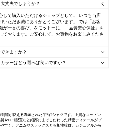
て大丈夫でしょうか？

心して購入いただけるショップとして。 いつも当店
用いただき誠にありがとうございます。 では「お客
顔が一番の喜び」をモットーに、「品質安心保証」を
しております。ご安心して、お買物をお楽しみくださ
金できますか？

とカラーはどう選べば良いですか？

ゴ刺繍が映える洗練された半袖Tシャツです。上質なコットン
縫製やロゴ配置など細部にまでこだわった精密ディテールがブ
いやすく、デニムやスラックスとも相性抜群。カジュアルから