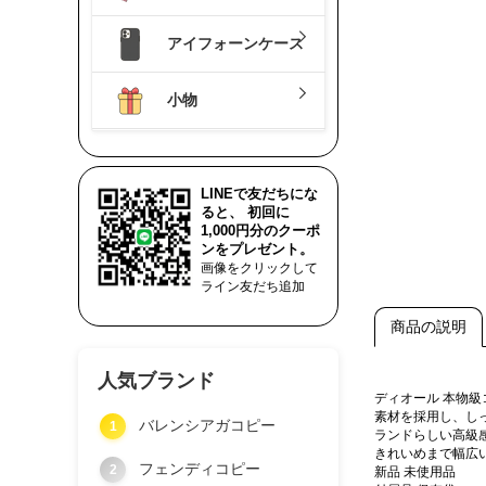
アイフォーンケース
小物
LINEで友だちにな
ると、 初回に
1,000円分のクーポ
ンをプレゼント。
画像をクリックして
ライン友だち追加
商品の説明
人気ブランド
ディオール 本物
素材を採用し、し
バレンシアガコピー
1
ランドらしい高級
きれいめまで幅広
フェンディコピー
2
新品 未使用品