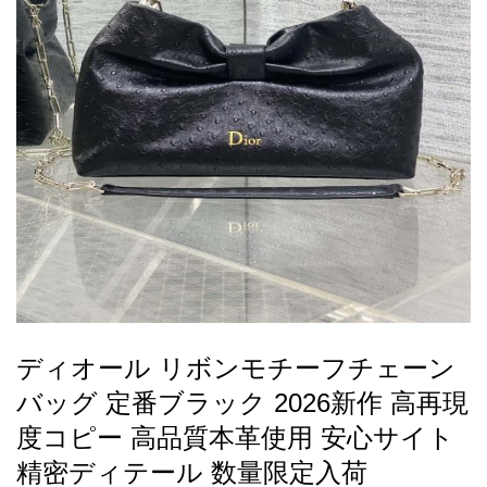
録
ー
ら
アイフォーンケ
管
せ
2026人気特集
アクセサリー
衣装セット
住まい用品
スカーフ
バッグ
ズボン
ベルト
財布
時計
小物
服
靴
ース
理
最
新
製
品
ディオール リボンモチーフチェーン
お
バッグ 定番ブラック 2026新作 高再現
す
す
度コピー 高品質本革使用 安心サイト
め
精密ディテール 数量限定入荷
商