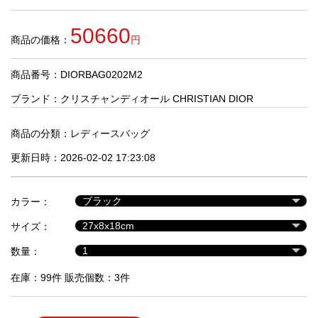
品
50660
商品の価格：
円
人
気
商品番号：DIORBAG0202M2
商
品
ブランド：
クリスチャンディオール CHRISTIAN DIOR
商品の分類：
レディースバッグ
セ
更新日時：2026-02-02 17:23:08
ー
ル
商
カラー：
品
サイズ：
数量：
在庫：99件 販売個数：3件