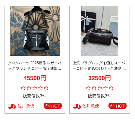
クロムハーツ 2025新作 レザーバ
上質 プラダバッグ お直しスーパ
ッグ ブランド コピー 安全通販
ーコピー 斜め掛けバッグ 通勤 本
高級レベル仕様 専用ケース付属
革 レザー 2VH188 ブラック
45500円
32500円
販売個数3件
販売個数3件
佐川急便
佐川急便
HOT
HOT