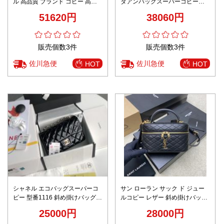
ル 高品質 ブランド コピー 高再
タアンバックスーパーコピー
現度 本革使用 精密ディテール 追
755161 カセットシリーズ
51620円
38060円
跡可能 安心の日本倉庫
販売個数3件
販売個数3件
佐川急便
佐川急便
HOT
HOT
シャネル エコバッグスーパーコ
サン ローラン サック ド ジュー
ピー 型番1116 斜め掛けバッグ
ルコピー レザー 斜め掛けバッグ
持ちバッグ シンプル レディース
手持ち 化粧バッグ ファッション
25000円
28000円
ブラック
766731 ブラック