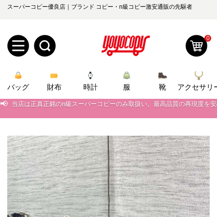
スーパーコピー優良店｜ブランド コピー・n級コピー激安通販の先駆者
0
新
バッグ
規
ロ
財布
時計
服
靴
アクセサリ
📢
当店は正真正銘のn級スーパーコピーのみ取扱い。最高品質の再現度を
ユ
グ
📢
2026春の新作続々更新中！期間中のご注文でお得な割引をご利用いただ
📢
新作入荷！ルイ・ヴィトンスーパーコピー バッグ最新モデルが登場。上
0
ー
イ
📢
当店は正真正銘のn級スーパーコピーのみ取扱い。最高品質の再現度を
ザ
ン
オ
📢
2026春の新作続々更新中！期間中のご注文でお得な割引をご利用いただ
ー
ー
お
📢
新作入荷！ルイ・ヴィトンスーパーコピー バッグ最新モデルが登場。上
yoyocopys@gmail.com
登
ダ
知