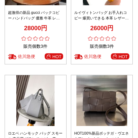
超激得の新品 gucci バックコピ
ルイヴィトンバッグ お手入れコ
ー ハンドバッグ 優雅 牛革 レデ
ピー 爆買いできる 本革 レザー
ィース 739076 ミニ イタリア ブ
斜め掛けバッグ 肩掛け M83301
28000円
26000円
ラウン
ブラウン
販売個数3件
販売個数3件
佐川急便
佐川急便
HOT
HOT
ロエベ ハンモック バッグ スモー
HOT100%新品ボッテガ・ヴエネ