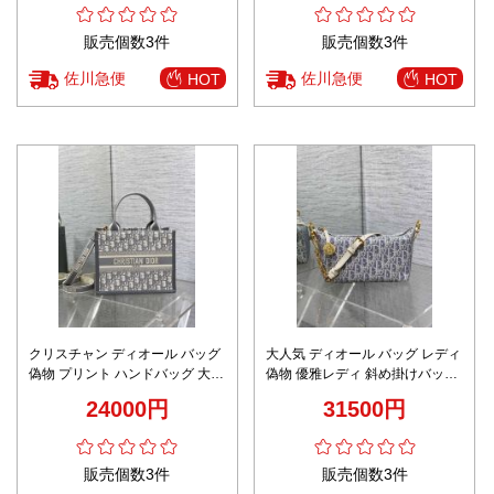
販売個数3件
販売個数3件
佐川急便
佐川急便
HOT
HOT
クリスチャン ディオール バッグ
大人気 ディオール バッグ レディ
偽物 プリント ハンドバッグ 大容
偽物 優雅レディ 斜め掛けバッグ
量 本革 レザー トートバッグ ホ
本革 花柄 レザー ブルー
24000円
31500円
ワイト
販売個数3件
販売個数3件