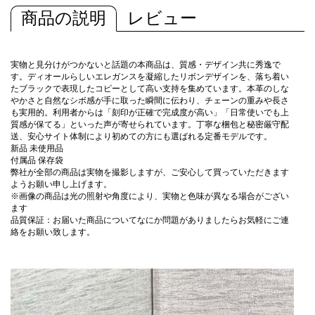
商品の説明
レビュー
実物と見分けがつかないと話題の本商品は、質感・デザイン共に秀逸で
す。ディオールらしいエレガンスを凝縮したリボンデザインを、落ち着い
たブラックで表現したコピーとして高い支持を集めています。本革のしな
やかさと自然なシボ感が手に取った瞬間に伝わり、チェーンの重みや長さ
も実用的。利用者からは「刻印が正確で完成度が高い」「日常使いでも上
質感が保てる」といった声が寄せられています。丁寧な梱包と秘密厳守配
送、安心サイト体制により初めての方にも選ばれる定番モデルです。
新品 未使用品
付属品 保存袋
弊社が全部の商品は実物を撮影しますが、ご安心して買っていただきます
ようお願い申し上げます。
※画像の商品は光の照射や角度により、実物と色味が異なる場合がござい
ます
品質保証：お届いた商品についてなにか問題がありましたらお気軽にご連
絡をお願い致します。