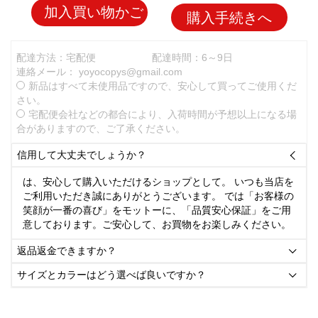
加入買い物かご
購入手続きへ
配達方法：宅配便
配達時間：6～9日
連絡メール：
yoyocopys@gmail.com
新品はすべて未使用品ですので、安心して買ってご使用くだ
さい。
宅配便会社などの都合により、入荷時間が予想以上になる場
合がありますので、ご了承ください。
信用して大丈夫でしょうか？

は、安心して購入いただけるショップとして。 いつも当店を
ご利用いただき誠にありがとうございます。 では「お客様の
笑顔が一番の喜び」をモットーに、「品質安心保証」をご用
意しております。ご安心して、お買物をお楽しみください。
返品返金できますか？

サイズとカラーはどう選べば良いですか？
