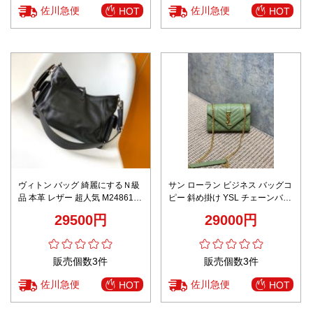
佐川急便
佐川急便
HOT
HOT
ヴィトン バッグ 綺麗にするＮ級
サン ローラン ビジネス バッグコ
品 本革 レザー 超人気 M24861
ピー 斜め掛け YSL チェーンバッ
斜め掛け 肩掛けバッグ ブラック
グ 本革 392745 グリーン
29500円
29000円
販売個数3件
販売個数3件
佐川急便
佐川急便
HOT
HOT