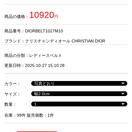
品
10920
商品の価格：
円
人
気
商品番号：DIORBELT1027M10
商
品
ブランド：
クリスチャンディオール CHRISTIAN DIOR
商品の分類：
レディースベルト
セ
更新日時：2025-10-27 15:10:28
ー
ル
商
カラー：
品
サイズ：
数量：
在庫：99件 販売個数：1件