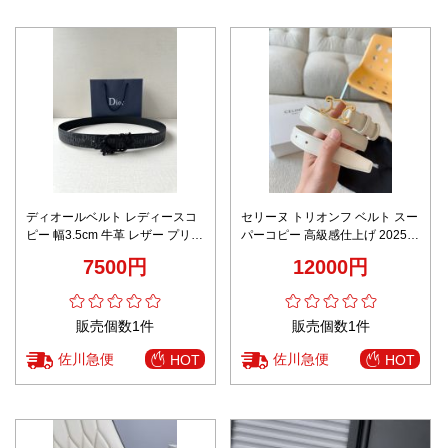
ディオールベルト レディースコ
セリーヌ トリオンフ ベルト スー
ピー 幅3.5cm 牛革 レザー プリン
パーコピー 高級感仕上げ 2025新
ト 両面 ビジネス 通勤 ブラック
作 本革使用 精密ディテール 安心
7500円
12000円
サイト
販売個数1件
販売個数1件
佐川急便
佐川急便
HOT
HOT