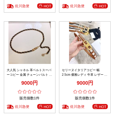
佐川急便
佐川急便
HOT
HOT
大人気 シャネル 革ベルトスーパ
セリーヌイタリアコピー 幅
ーコピー 金属 チェーンバルト フ
2.5cm 優雅レディ 牛革 レザー ビ
ァッション ゴールド
ジネス カジュアル ブラウン
9000円
9000円
販売個数1件
販売個数1件
佐川急便
佐川急便
HOT
HOT