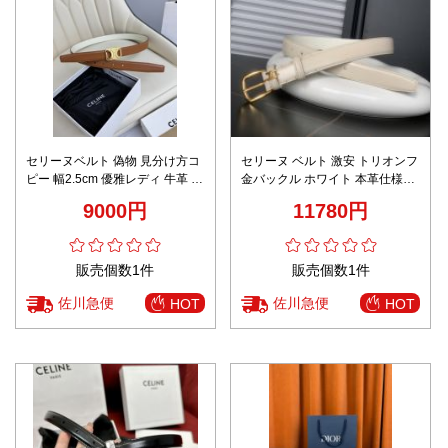
セリーヌベルト 偽物 見分け方コ
セリーヌ ベルト 激安 トリオンフ
ピー 幅2.5cm 優雅レディ 牛革 レ
金バックル ホワイト 本革仕様
ザー 両面 ブラウン
2025新作 高再現度 高級感仕上げ
9000円
11780円
リピーター多数
販売個数1件
販売個数1件
佐川急便
佐川急便
HOT
HOT