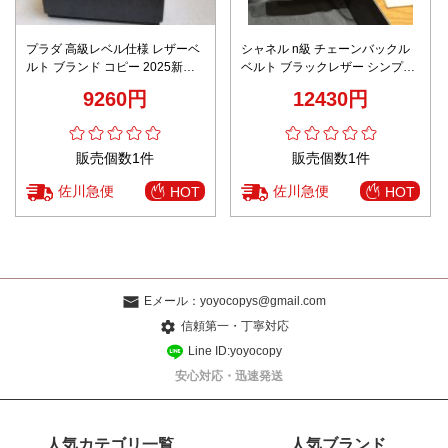
プラダ 高級レベル仕様 レザーベ
シャネル n級 チェーンバックル
ルト ブランド コピー 2025新作
ベルト ブラックレザー シンプル
高再現度 職人技術再現モデル
高級感 高品質
9260円
12430円
販売個数1件
販売個数1件
佐川急便
佐川急便
HOT
HOT
Eメール：
yoyocopys@gmail.com
信頼第一・丁寧対応
Line ID:yoyocopy
安心対応・迅速発送
人気カテゴリ一覧
人気ブランド