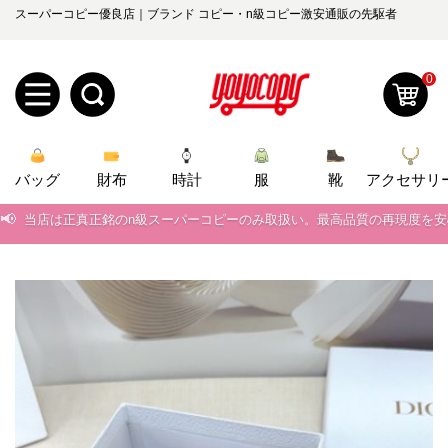
スーパーコピー優良店｜ブランド コピー・n級コピー激安通販の先駆者
0
新
バッグ
規
ロ
財布
時計
服
靴
アクセサリ
📢
当店は正真正銘のn級スーパーコピーのみ取扱い。最高品質の再現度を
ユ
グ
📢
2026春の新作続々更新中！期間中のご注文でお得な割引をご利用いただ
0
ー
イ
📢
新作入荷！ルイ・ヴィトンスーパーコピー バッグ最新モデルが登場。上
ザ
ン
📢
当店は正真正銘のn級スーパーコピーのみ取扱い。最高品質の再現度を
オ
📢
2026春の新作続々更新中！期間中のご注文でお得な割引をご利用いただ
ー
ー
お
yoyocopys@gmail.com
📢
新作入荷！ルイ・ヴィトンスーパーコピー バッグ最新モデルが登場。上
登
ダ
知