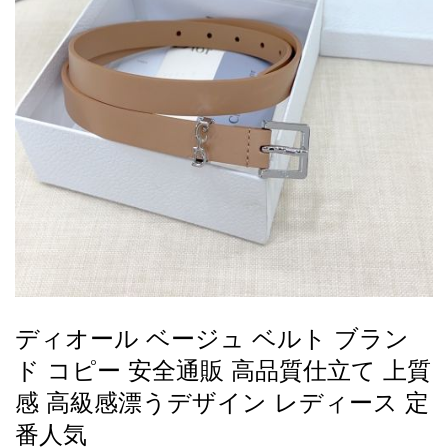
録
ー
ら
アイフォーンケ
管
せ
2026人気特集
アクセサリー
衣装セット
住まい用品
スカーフ
バッグ
ズボン
ベルト
財布
時計
小物
服
靴
ース
理
最
新
製
品
ディオール ベージュ ベルト ブラン
お
ド コピー 安全通販 高品質仕立て 上質
す
す
感 高級感漂うデザイン レディース 定
め
番人気
商