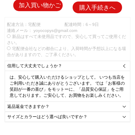
加入買い物かご
購入手続きへ
配達方法：宅配便
配達時間：6～9日
連絡メール：
yoyocopys@gmail.com
新品はすべて未使用品ですので、安心して買ってご使用くだ
さい。
宅配便会社などの都合により、入荷時間が予想以上になる場
合がありますので、ご了承ください。
信用して大丈夫でしょうか？

は、安心して購入いただけるショップとして。 いつも当店を
ご利用いただき誠にありがとうございます。 では「お客様の
笑顔が一番の喜び」をモットーに、「品質安心保証」をご用
意しております。ご安心して、お買物をお楽しみください。
返品返金できますか？

サイズとカラーはどう選べば良いですか？
