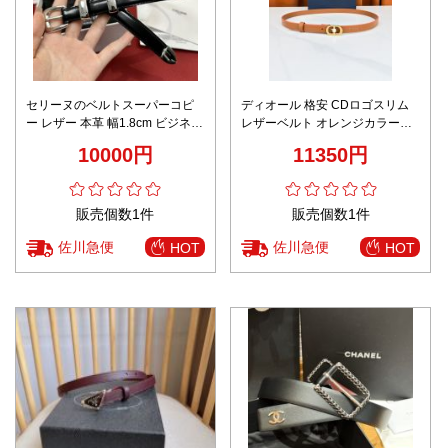
セリーヌのベルトスーパーコピ
ディオール 格安 CDロゴスリム
ー レザー 本革 幅1.8cm ビジネス
レザーベルト オレンジカラー金
優雅レディ ブラック
具仕様 即納対応
10000円
11350円
販売個数1件
販売個数1件
佐川急便
佐川急便
HOT
HOT