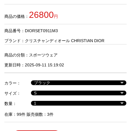
品
26800
商品の価格：
円
人
気
商品番号：DIORSET0911M3
商
品
ブランド：
クリスチャンディオール CHRISTIAN DIOR
商品の分類：
スポーツウェア
セ
更新日時：2025-09-11 15:19:02
ー
ル
商
カラー：
品
サイズ：
数量：
在庫：99件 販売個数：3件