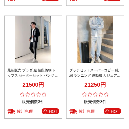
最新販売 プラダ 服 値段偽物 ト
グッチセットスーパーコピー 純
ップス セーターセット パンツ 柔
綿 ランニング 運動服 カジュアル
らかい ハンサム カジュアルセッ
通気性いい 柔軟 グレイ
21500円
21250円
ト ブラック
販売個数3件
販売個数3件
佐川急便
佐川急便
HOT
HOT