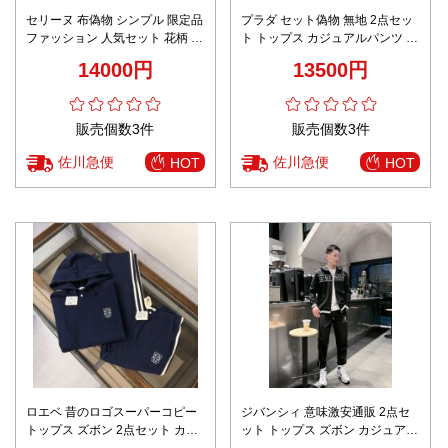
セリーヌ 布偽物 シンプル 限定品
プラダ セット偽物 無地 2点セッ
ファッション 人気セット 花柄 抗
ト トップス カジュアルパンツ 純
菌防臭 レディース ブルー
綿 ランニング ブラック
14000円
13500円
販売個数3件
販売個数3件
佐川急便
佐川急便
HOT
HOT
ロエベ 昔のロゴスーパーコピー
ジバンシィ 意味激安通販 2点セ
トップス ズボン 2点セット カッ
ット トップス ズボン カジュアル