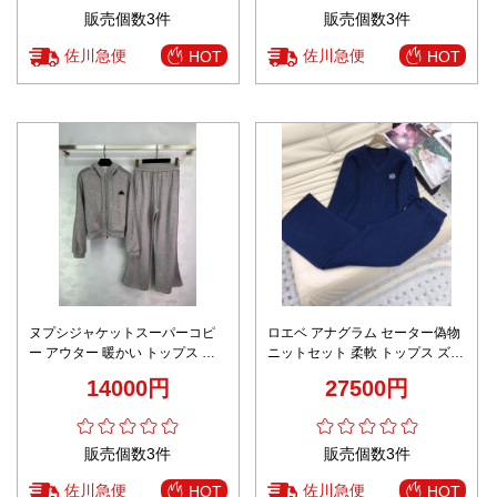
販売個数3件
販売個数3件
佐川急便
佐川急便
HOT
HOT
ヌプシジャケットスーパーコピ
ロエベ アナグラム セーター偽物
ー アウター 暖かい トップス フ
ニットセット 柔軟 トップス ズボ
ード付き 運動セット シンプル グ
ン 2点セット 暖かい ブルー
14000円
27500円
レイ
販売個数3件
販売個数3件
佐川急便
佐川急便
HOT
HOT