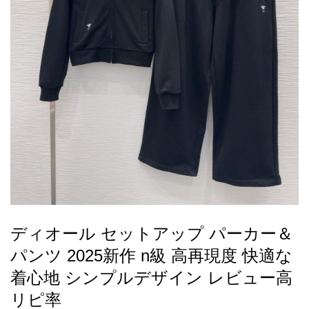
録
ー
ら
アイフォーンケ
管
せ
2026人気特集
アクセサリー
衣装セット
住まい用品
スカーフ
バッグ
ズボン
ベルト
財布
時計
小物
服
靴
ース
理
最
新
製
品
ディオール セットアップ パーカー＆
お
パンツ 2025新作 n級 高再現度 快適な
す
す
着心地 シンプルデザイン レビュー高
め
リピ率
商