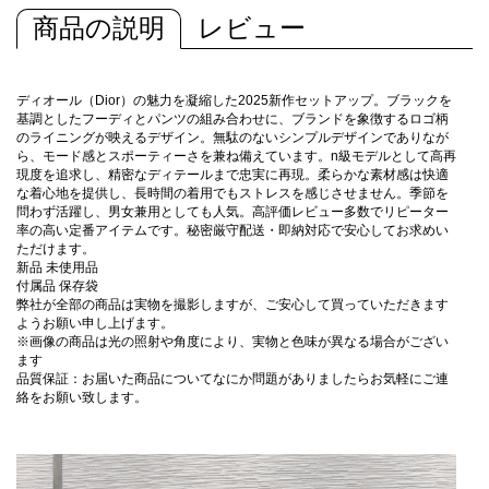
商品の説明
レビュー
ディオール（Dior）の魅力を凝縮した2025新作セットアップ。ブラックを
基調としたフーディとパンツの組み合わせに、ブランドを象徴するロゴ柄
のライニングが映えるデザイン。無駄のないシンプルデザインでありなが
ら、モード感とスポーティーさを兼ね備えています。n級モデルとして高再
現度を追求し、精密なディテールまで忠実に再現。柔らかな素材感は快適
な着心地を提供し、長時間の着用でもストレスを感じさせません。季節を
問わず活躍し、男女兼用としても人気。高評価レビュー多数でリピーター
率の高い定番アイテムです。秘密厳守配送・即納対応で安心してお求めい
ただけます。
新品 未使用品
付属品 保存袋
弊社が全部の商品は実物を撮影しますが、ご安心して買っていただきます
ようお願い申し上げます。
※画像の商品は光の照射や角度により、実物と色味が異なる場合がござい
ます
品質保証：お届いた商品についてなにか問題がありましたらお気軽にご連
絡をお願い致します。