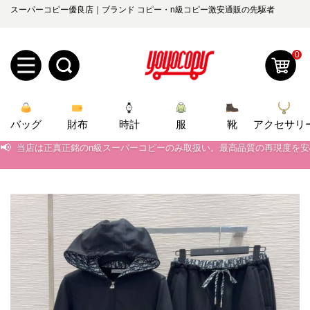
スーパーコピー優良店｜ブランド コピー・n級コピー激安通販の先駆者
0
新
バッグ
規
ロ
財布
時計
服
靴
アクセサリ
📢
当店は正真正銘のn級スーパーコピーのみ取扱い。最高品質の再現度を
📢
ユ
グ
2026春の新作続々更新中！期間中のご注文でお得な割引をご利用いただ
📢
新作入荷！ルイ・ヴィトンスーパーコピー バッグ最新モデルが登場。上
0
ー
イ
📢
当店は正真正銘のn級スーパーコピーのみ取扱い。最高品質の再現度を
ザ
ン
オ
📢
2026春の新作続々更新中！期間中のご注文でお得な割引をご利用いただ
ー
ー
お
📢
新作入荷！ルイ・ヴィトンスーパーコピー バッグ最新モデルが登場。上
yoyocopys@gmail.com
登
ダ
知