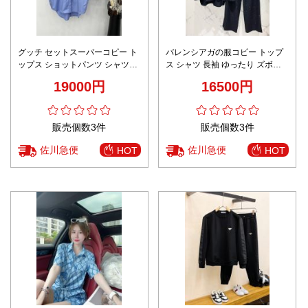
グッチ セットスーパーコピー ト
バレンシアガの服コピー トップ
ップス ショットパンツ シャツセ
ス シャツ 長袖 ゆったり ズボン 2
ット カジュアル 夏服 ゆったり
点セット 柔らかい 人気服 ブラッ
19000円
16500円
ブルー
ク
販売個数3件
販売個数3件
佐川急便
佐川急便
HOT
HOT