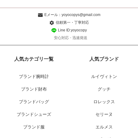
Eメール：
yoyocopys@gmail.com
信頼第一・丁寧対応
Line ID:yoyocopy
安心対応・迅速発送
人気カテゴリ一覧
人気ブランド
ブランド腕時計
ルイヴィトン
ブランド財布
グッチ
ブランドバッグ
ロレックス
ブランドシューズ
セリーヌ
ブランド服
エルメス