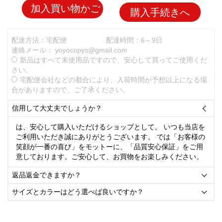
加入買い物かご
購入手続きへ
配達方法：宅配便
配達時間：6～9日
連絡メール：
yoyocopys@gmail.com
新品はすべて未使用品ですので、安心して買ってご使用くだ
さい。
宅配便会社などの都合により、入荷時間が予想以上になる場
合がありますので、ご了承ください。
信用して大丈夫でしょうか？

は、安心して購入いただけるショップとして。 いつも当店を
ご利用いただき誠にありがとうございます。 では「お客様の
笑顔が一番の喜び」をモットーに、「品質安心保証」をご用
意しております。ご安心して、お買物をお楽しみください。
返品返金できますか？

サイズとカラーはどう選べば良いですか？
