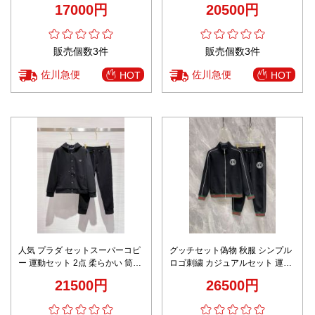
プル服 運動 カジュアル ランニン
セット 純綿 ランニング プリント
17000円
20500円
グ ブルー
ブラック
販売個数3件
販売個数3件
佐川急便
佐川急便
HOT
HOT
人気 プラダ セットスーパーコピ
グッチセット偽物 秋服 シンプル
ー 運動セット 2点 柔らかい 筒形
ロゴ刺繍 カジュアルセット 運動
ズボン トップス 高品質 ブラック
ランニング 男女兼用 ブラック
21500円
26500円