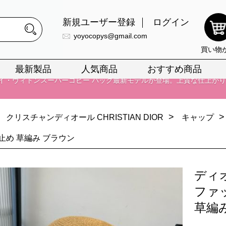
新規ユーザー登録
ログイン
yoyocopys@gmail.com
買い物
最新製品
人気商品
おすすめ商品
正銘のn級スーパーコピーのみ取扱い。最高品質の再現度を安心してお選
026春の新作続々更新中！期間中のご注文でお得な割引をご利用いただ
>
>
クリスチャンディオール CHRISTIAN DIOR
キャップ
イ・ヴィトンスーパーコピー バッグ最新モデルが登場。上質な仕上が
止め 草編み ブラウン
正銘のn級スーパーコピーのみ取扱い。最高品質の再現度を安心してお選
026春の新作続々更新中！期間中のご注文でお得な割引をご利用いただ
ディ
イ・ヴィトンスーパーコピー バッグ最新モデルが登場。上質な仕上が
ファ
草編