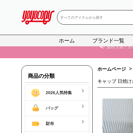
ホーム
ブランド一覧
📢
当店は正真
📢
2
>
ホームページ
📢
新作入荷！ル
商品の分類
キャップ 日焼け
📢
当店は正真
2026人気特集
📢
2
バッグ
📢
新作入荷！ル
財布