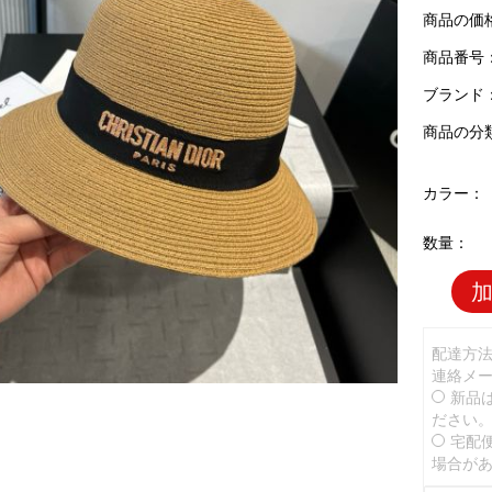
商品の価
商品番号：D
ブランド
商品の分
カラー：
数量：
配達方
連絡メ
新品
ださい
宅配
場合が