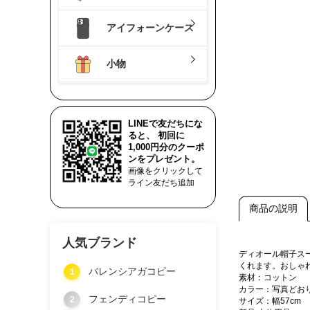
アイフォーンケース
小物
LINEで友だちにな
ると、 初回に
1,000円分のクーポ
ンをプレゼント。
画像をクリックして
ライン友だち追加
商品の説明
人気ブランド
ディオール帽子ス
くれます。おしゃ
バレンシアガコピー
1
素材：コットン
カラー：写真どお
フェンディコピー
2
サイズ：幅57cm