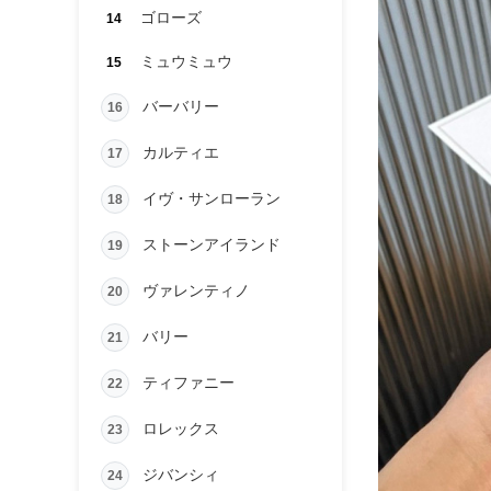
ゴローズ
14
ミュウミュウ
15
バーバリー
16
カルティエ
17
イヴ・サンローラン
18
ストーンアイランド
19
ヴァレンティノ
20
バリー
21
ティファニー
22
ロレックス
23
ジバンシィ
24