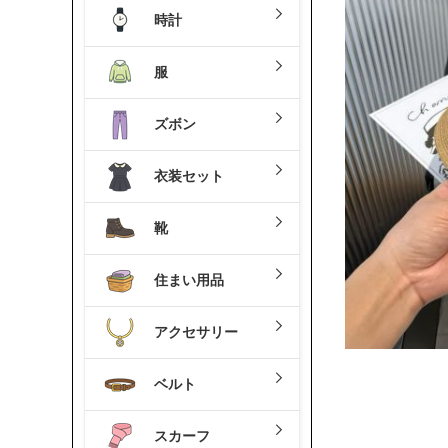
時計
服
ズボン
衣装セット
靴
住まい用品
アクセサリー
ベルト
スカーフ