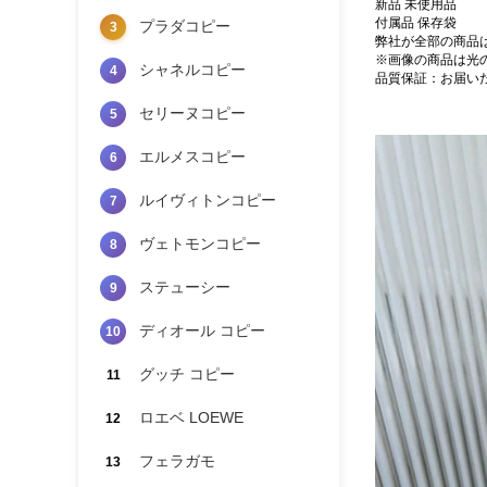
新品 未使用品
付属品 保存袋
プラダコピー
3
弊社が全部の商品
※画像の商品は光
シャネルコピー
4
品質保証：お届い
セリーヌコピー
5
エルメスコピー
6
ルイヴィトンコピー
7
ヴェトモンコピー
8
ステューシー
9
ディオール コピー
10
グッチ コピー
11
ロエベ LOEWE
12
フェラガモ
13