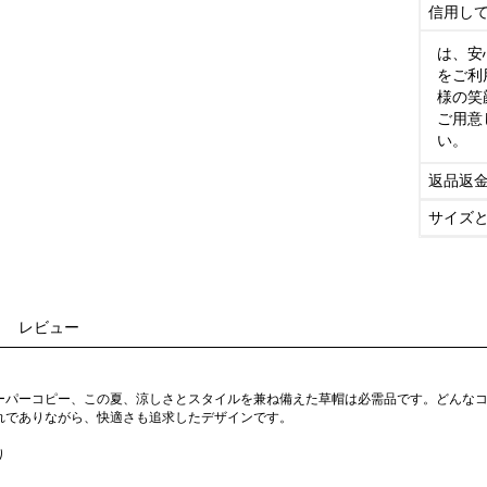
信用し
は、安
をご利
様の笑
ご用意
い。
返品返
サイズ
レビュー
ーパーコピー、この夏、涼しさとスタイルを兼ね備えた草帽は必需品です。どんな
れでありながら、快適さも追求したデザインです。
り