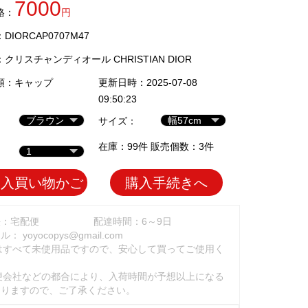
7000
格：
円
IORCAP0707M47
：
クリスチャンディオール CHRISTIAN DIOR
類：
キャップ
更新日時：2025-07-08
09:50:23
サイズ：
在庫：99件 販売個数：3件
加入買い物かご
購入手続きへ
法：宅配便
配達時間：6～9日
ール：
yoyocopys@gmail.com
はすべて未使用品ですので、安心して買ってご使用く
。
便会社などの都合により、入荷時間が予想以上になる
ありますので、ご了承ください。