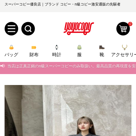
スーパーコピー優良店｜ブランド コピー・n級コピー激安通販の先駆者
0
新
バッグ
規
ロ
財布
時計
服
靴
アクセサリ
📢
当店は正真正銘のn級スーパーコピーのみ取扱い。最高品質の再現度を
ユ
グ
📢
2026春の新作続々更新中！期間中のご注文でお得な割引をご利用いただ
0
ー
イ
📢
新作入荷！ルイ・ヴィトンスーパーコピー バッグ最新モデルが登場。上
📢
当店は正真正銘のn級スーパーコピーのみ取扱い。最高品質の再現度を
ザ
ン
オ
📢
2026春の新作続々更新中！期間中のご注文でお得な割引をご利用いただ
ー
ー
お
yoyocopys@gmail.com
📢
新作入荷！ルイ・ヴィトンスーパーコピー バッグ最新モデルが登場。上
登
ダ
知