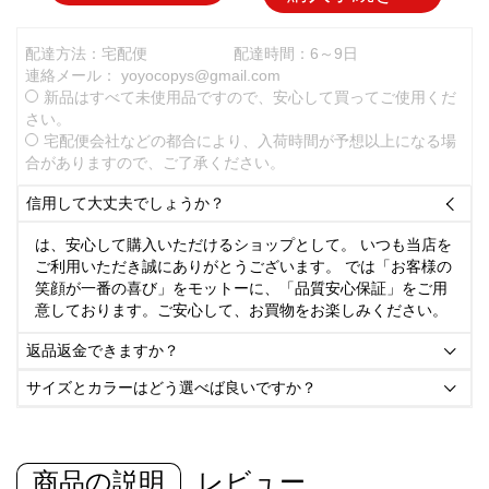
配達方法：宅配便
配達時間：6～9日
連絡メール：
yoyocopys@gmail.com
新品はすべて未使用品ですので、安心して買ってご使用くだ
さい。
宅配便会社などの都合により、入荷時間が予想以上になる場
合がありますので、ご了承ください。
信用して大丈夫でしょうか？

は、安心して購入いただけるショップとして。 いつも当店を
ご利用いただき誠にありがとうございます。 では「お客様の
笑顔が一番の喜び」をモットーに、「品質安心保証」をご用
意しております。ご安心して、お買物をお楽しみください。
返品返金できますか？

サイズとカラーはどう選べば良いですか？

商品の説明
レビュー