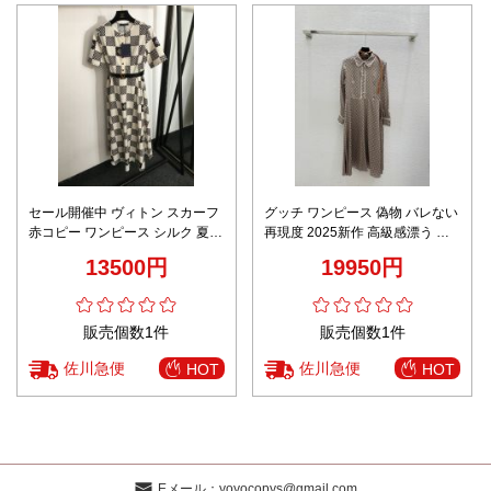
セール開催中 ヴィトン スカーフ
グッチ ワンピース 偽物 バレない
赤コピー ワンピース シルク 夏服
再現度 2025新作 高級感漂う 上
ベルト付き 格子模様 型番
質素材使用 丁寧な縫製 即納対応
13500円
19950円
20240743 ブラック
販売個数1件
販売個数1件
佐川急便
佐川急便
HOT
HOT
Eメール：
yoyocopys@gmail.com