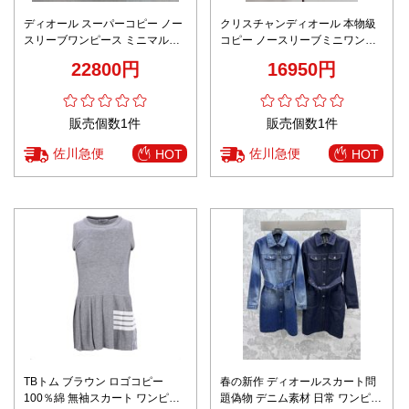
ディオール スーパーコピー ノー
クリスチャンディオール 本物級
スリーブワンピース ミニマルデ
コピー ノースリーブミニワンピ
ザイン ベルト付きフレア 高級感
ース ピンク上品仕様 高評価
22800円
16950円
仕上げ
販売個数1件
販売個数1件
佐川急便
佐川急便
HOT
HOT
TBトム ブラウン ロゴコピー
春の新作 ディオールスカート問
100％綿 無袖スカート ワンピー
題偽物 デニム素材 日常 ワンピー