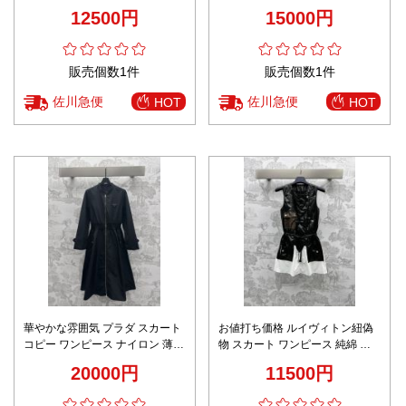
ス 柔らかい グレー
ス 優雅 レディース 2色可選
12500円
15000円
販売個数1件
販売個数1件
佐川急便
佐川急便
HOT
HOT
華やかな雰囲気 プラダ スカート
お値打ち価格 ルイヴィトン紐偽
コピー ワンピース ナイロン 薄い
物 スカート ワンピース 純綿 半
軽量 レディース 優雅 通勤 ブラ
袖 シンプル 軽量 ホワイト
20000円
11500円
ック