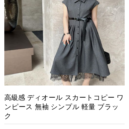
録
ー
ら
アイフォーンケ
管
せ
2026人気特集
アクセサリー
衣装セット
住まい用品
スカーフ
バッグ
ズボン
ベルト
財布
時計
小物
服
靴
ース
理
最
新
製
品
高級感 ディオール スカートコピー ワ
お
ンピース 無袖 シンプル 軽量 ブラッ
す
す
ク
め
商