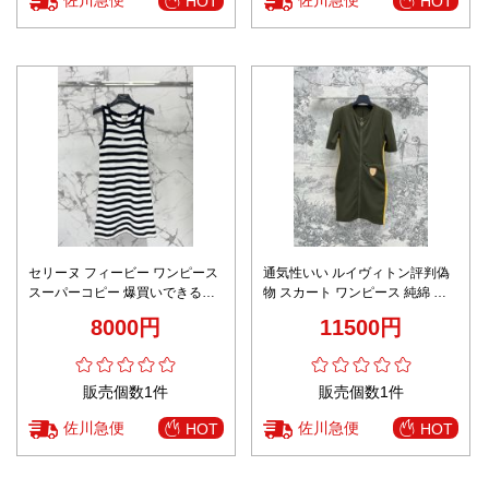
HOT
HOT
セリーヌ フィービー ワンピース
通気性いい ルイヴィトン評判偽
スーパーコピー 爆買いできる品
物 スカート ワンピース 純綿 半
質保証 柔らかい キャミソール ス
袖 運動服 ランニング シンプル
8000円
11500円
カート 縞模様 ホワイト
ブラック
販売個数1件
販売個数1件
佐川急便
佐川急便
HOT
HOT