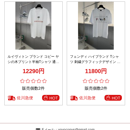
ルイヴィトン ブランド コピー ヤ
フェンディ ハイブランド Tシャ
シの木プリント半袖Tシャツ 通気
ツ 刺繍グラフィックデザイン ク
快適着用 数量限定入荷
ルーネック仕様 肌触り良好
12290円
11800円
販売個数2件
販売個数2件
佐川急便
佐川急便
HOT
HOT
Eメール：
yoyocopys@gmail.com