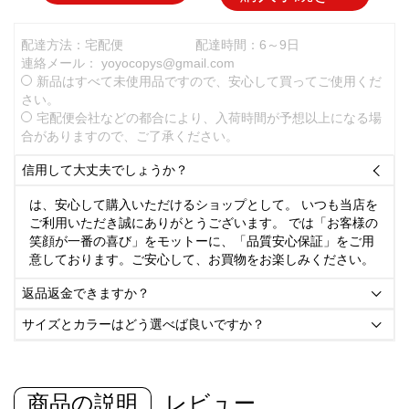
配達方法：宅配便
配達時間：6～9日
連絡メール：
yoyocopys@gmail.com
新品はすべて未使用品ですので、安心して買ってご使用くだ
さい。
宅配便会社などの都合により、入荷時間が予想以上になる場
合がありますので、ご了承ください。
信用して大丈夫でしょうか？

は、安心して購入いただけるショップとして。 いつも当店を
ご利用いただき誠にありがとうございます。 では「お客様の
笑顔が一番の喜び」をモットーに、「品質安心保証」をご用
意しております。ご安心して、お買物をお楽しみください。
返品返金できますか？

サイズとカラーはどう選べば良いですか？

商品の説明
レビュー