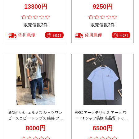
気 肌触り良好 快適な着心地 シン
純綿 ゆったり 男女兼用 ブルー
13300円
9250円
プルデザイン 丁寧な縫製
販売個数2件
販売個数2件
佐川急便
佐川急便
HOT
HOT
通気性いい エルメスtシャツワン
ARC アークテリクス アーク ワ
ピースコピー トップス 純綿 プリ
ード t シャツ偽物 高品質 トップ
ント 柔らかい グレー
ス 半袖 純綿 シンプル 男女兼用
8000円
6500円
ブルー