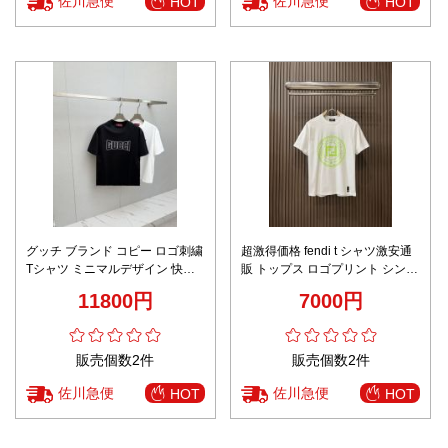
佐川急便
佐川急便
HOT
HOT
グッチ ブランド コピー ロゴ刺繍
超激得価格 fendi t シャツ激安通
Tシャツ ミニマルデザイン 快適
販 トップス ロゴプリント シンプ
な着心地 新作
ル 半袖 純綿 ホワイト
11800円
7000円
販売個数2件
販売個数2件
佐川急便
佐川急便
HOT
HOT