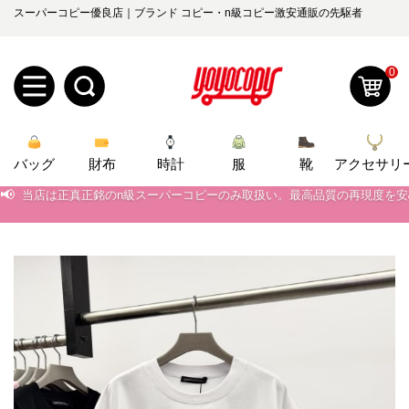
スーパーコピー優良店｜ブランド コピー・n級コピー激安通販の先駆者
0
新
バッグ
規
ロ
財布
時計
服
靴
アクセサリ
📢
当店は正真正銘のn級スーパーコピーのみ取扱い。最高品質の再現度を
ユ
グ
📢
2026春の新作続々更新中！期間中のご注文でお得な割引をご利用いただ
0
ー
イ
📢
新作入荷！ルイ・ヴィトンスーパーコピー バッグ最新モデルが登場。上
📢
当店は正真正銘のn級スーパーコピーのみ取扱い。最高品質の再現度を
ザ
ン
オ
📢
2026春の新作続々更新中！期間中のご注文でお得な割引をご利用いただ
ー
ー
お
📢
新作入荷！ルイ・ヴィトンスーパーコピー バッグ最新モデルが登場。上
yoyocopys@gmail.com
登
ダ
知