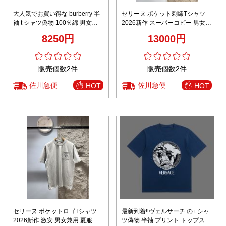
大人気でお買い得な burberry 半
セリーヌ ポケット刺繍Tシャツ
袖 t シャツ偽物 100％綿 男女兼
2026新作 スーパーコピー 男女兼
用 トップス ロゴ刺繍 ブラック
用 夏服 通気 シンプルデザイン
8250円
13000円
快適な着心地 高再現度 品質管理
徹底
販売個数2件
販売個数2件
佐川急便
佐川急便
HOT
HOT
セリーヌ ポケットロゴTシャツ
最新到着‼ヴェルサーチ の t シャ
2026新作 激安 男女兼用 夏服 通
ツ偽物 半袖 プリント トップス