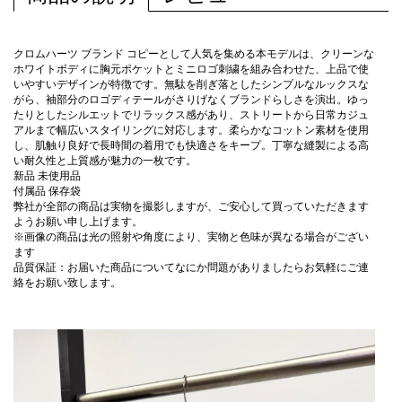
クロムハーツ ブランド コピーとして人気を集める本モデルは、クリーンな
ホワイトボディに胸元ポケットとミニロゴ刺繍を組み合わせた、上品で使
いやすいデザインが特徴です。無駄を削ぎ落としたシンプルなルックスな
がら、袖部分のロゴディテールがさりげなくブランドらしさを演出。ゆっ
たりとしたシルエットでリラックス感があり、ストリートから日常カジュ
アルまで幅広いスタイリングに対応します。柔らかなコットン素材を使用
し、肌触り良好で長時間の着用でも快適さをキープ。丁寧な縫製による高
い耐久性と上質感が魅力の一枚です。
新品 未使用品
付属品 保存袋
弊社が全部の商品は実物を撮影しますが、ご安心して買っていただきます
ようお願い申し上げます。
※画像の商品は光の照射や角度により、実物と色味が異なる場合がござい
ます
品質保証：お届いた商品についてなにか問題がありましたらお気軽にご連
絡をお願い致します。