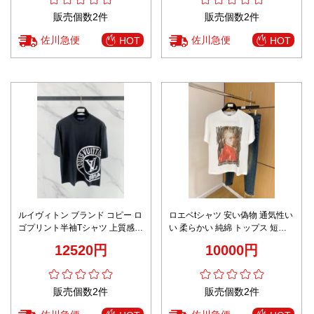
販売個数2件
販売個数2件
佐川急便
佐川急便
HOT
HOT
ルイヴィトン ブランド コピー ロ
ロエベtシャツ 安い偽物 通気性い
ゴプリント半袖Tシャツ 上質感仕
い 柔らかい 純綿 トップス 短袖
上げ 男女兼用
ロゴプリント ホワイト
12520円
10000円
販売個数2件
販売個数2件