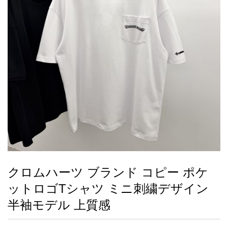
録
ー
ら
アイフォーンケ
管
せ
2026人気特集
アクセサリー
衣装セット
住まい用品
スカーフ
バッグ
ズボン
ベルト
財布
時計
小物
服
靴
ース
理
最
新
製
品
クロムハーツ ブランド コピー ポケ
お
ットロゴTシャツ ミニ刺繍デザイン
す
す
半袖モデル 上質感
め
商