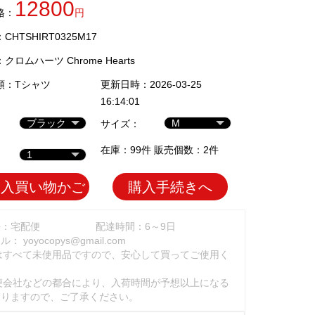
12800
格：
円
HTSHIRT0325M17
：
クロムハーツ Chrome Hearts
類：
Tシャツ
更新日時：2026-03-25
16:14:01
サイズ：
在庫：99件 販売個数：2件
加入買い物かご
購入手続きへ
法：宅配便
配達時間：6～9日
ール：
yoyocopys@gmail.com
はすべて未使用品ですので、安心して買ってご使用く
。
便会社などの都合により、入荷時間が予想以上になる
ありますので、ご了承ください。