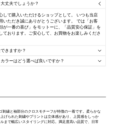
て大丈夫でしょうか？

心して購入いただけるショップとして。 いつも当店
用いただき誠にありがとうございます。 では「お客
顔が一番の喜び」をモットーに、「品質安心保証」を
しております。ご安心して、お買物をお楽しみくださ
金できますか？

とカラーはどう選べば良いですか？

ゴ刺繍と袖部分のクロスモチーフが特徴の一着です。柔らかな
仕上げられた刺繍やプリントは立体感があり、上質感をしっか
アルまで幅広いスタイリングに対応。満足度高い品質で、日常