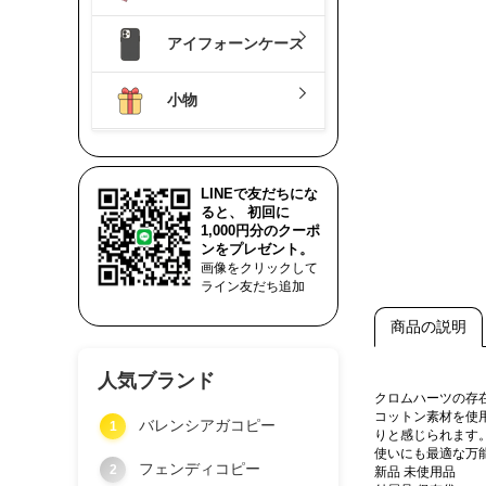
アイフォーンケース
小物
LINEで友だちにな
ると、 初回に
1,000円分のクーポ
ンをプレゼント。
画像をクリックして
ライン友だち追加
商品の説明
人気ブランド
クロムハーツの存
コットン素材を使
バレンシアガコピー
1
りと感じられます
使いにも最適な万
フェンディコピー
2
新品 未使用品