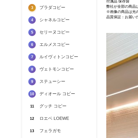
付属品 保存袋
弊社が全部の商品
プラダコピー
3
※画像の商品は光
品質保証：お届い
シャネルコピー
4
セリーヌコピー
5
エルメスコピー
6
ルイヴィトンコピー
7
ヴェトモンコピー
8
ステューシー
9
ディオール コピー
10
グッチ コピー
11
ロエベ LOEWE
12
フェラガモ
13