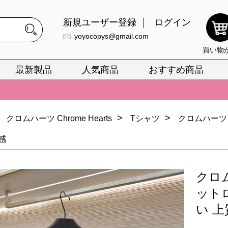
新規ユーザー登録
ログイン
yoyocopys@gmail.com
買い物
最新製品
人気商品
おすすめ商品
正銘のn級スーパーコピーのみ取扱い。最高品質の再現度を安心してお選
026春の新作続々更新中！期間中のご注文でお得な割引をご利用いただ
イ・ヴィトンスーパーコピー バッグ最新モデルが登場。上質な仕上が
>
>
クロムハーツ Chrome Hearts
Tシャツ
クロムハーツ
正銘のn級スーパーコピーのみ取扱い。最高品質の再現度を安心してお選
感
026春の新作続々更新中！期間中のご注文でお得な割引をご利用いただ
クロ
イ・ヴィトンスーパーコピー バッグ最新モデルが登場。上質な仕上が
ット
い 上