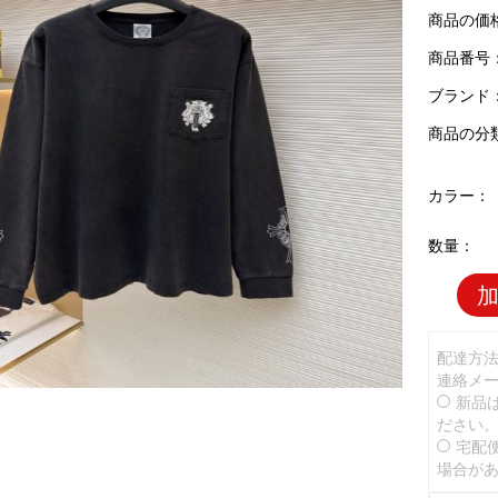
商品の価
商品番号：C
ブランド
商品の分
カラー：
数量：
配達方
連絡メ
新品
ださい
宅配
場合が