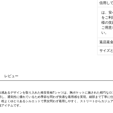
信用し
は、安
をご利
様の笑
ご用意
い。
返品返
サイズ
レビュー
在感あるデザインを取り入れた格安長袖Tシャツは、胸ポケットに施された精巧なロ
用し、通気性に優れているため季節を問わず快適な着用感を実現。細部まで丁寧に
。程よくゆとりあるシルエットで男女問わず着用しやすく、ストリートからカジュ
能アイテムです。