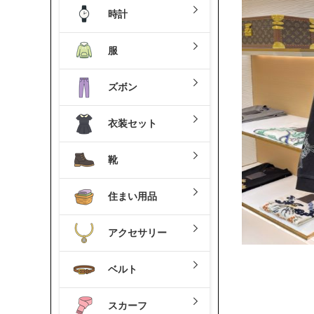
時計
服
ズボン
衣装セット
靴
住まい用品
アクセサリー
ベルト
スカーフ