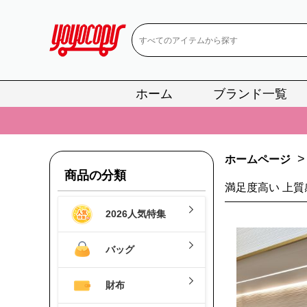
ホーム
ブランド一覧
📢
当店は正真
📢
2
📢
新作入荷！ル
>
ホームページ
商品の分類
📢
当店は正真
満足度高い 上質
📢
2
2026人気特集
📢
新作入荷！ル
バッグ
財布