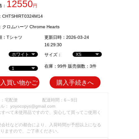
12550
格：
円
HTSHIRT0324M14
：
クロムハーツ Chrome Hearts
類：
Tシャツ
更新日時：2026-03-24
16:29:30
サイズ：
在庫：99件 販売個数：3件
加入買い物かご
購入手続きへ
法：宅配便
配達時間：6～9日
ール：
yoyocopys@gmail.com
はすべて未使用品ですので、安心して買ってご使用く
。
便会社などの都合により、入荷時間が予想以上になる
ありますので、ご了承ください。