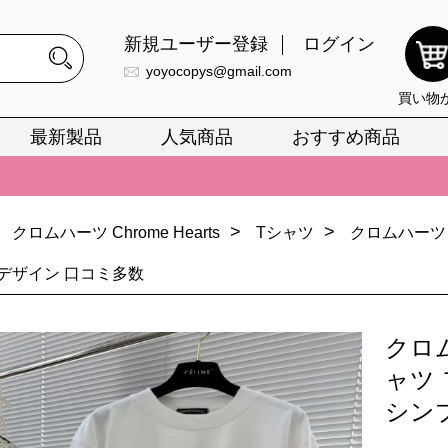
新規ユーザー登録
ログイン
yoyocopys@gmail.com
買い物
最新製品
人気商品
おすすめ商品
正銘のn級スーパーコピーのみ取扱い。最高品質の再現度を安心してお選
026春の新作続々更新中！期間中のご注文でお得な割引をご利用いただ
>
>
クロムハーツ Chrome Hearts
Tシャツ
クロムハーツ
イ・ヴィトンスーパーコピー バッグ最新モデルが登場。上質な仕上が
デザイン 口コミ多数
正銘のn級スーパーコピーのみ取扱い。最高品質の再現度を安心してお選
026春の新作続々更新中！期間中のご注文でお得な割引をご利用いただ
クロ
イ・ヴィトンスーパーコピー バッグ最新モデルが登場。上質な仕上が
ャツ
シン