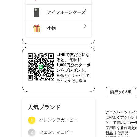
アイフォーンケース
小物
LINEで友だちにな
ると、 初回に
1,000円分のクーポ
ンをプレゼント。
画像をクリックして
ライン友だち追加
商品の説明
人気ブランド
クロムハーツ ハ
に程よくアクセン
バレンシアガコピー
1
として幅広いコー
実用性を兼ね備え
フェンディコピー
2
新品 未使用品