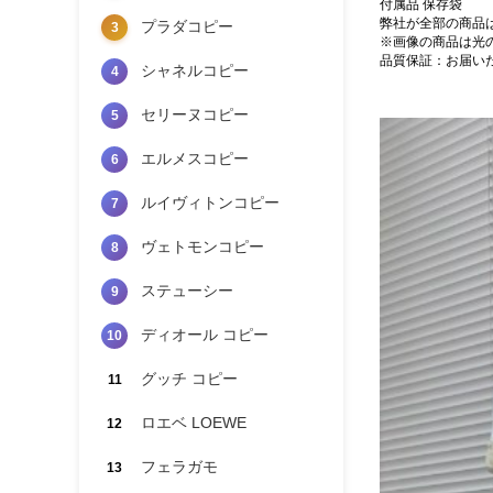
付属品 保存袋
弊社が全部の商品
プラダコピー
3
※画像の商品は光
品質保証：お届い
シャネルコピー
4
セリーヌコピー
5
エルメスコピー
6
ルイヴィトンコピー
7
ヴェトモンコピー
8
ステューシー
9
ディオール コピー
10
グッチ コピー
11
ロエベ LOEWE
12
フェラガモ
13