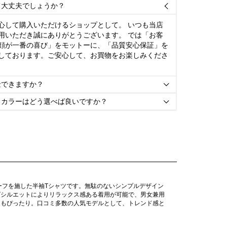
て大丈夫でしょうか？

心して購入いただけるショップとして。 いつも当店
用いただき誠にありがとうございます。 では「お客
顔が一番の喜び」をモットーに、「品質安心保証」を
しております。ご安心して、お買物をお楽しみくださ
金できますか？

とカラーはどう選べば良いですか？

ーフを施した半袖Tシャツです。無駄のないシンプルデザイン
ズシルエットによりリラックス感ある着用が可能で、男女兼用
にもぴったり。口コミ多数の人気モデルとして、トレンド感と