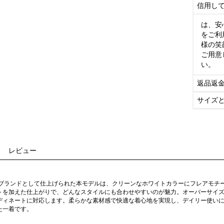
信用し
は、安
をご利
様の笑
ご用意
い。
返品返
サイズ
レビュー
イブランドとして仕上げられた本モデルは、クリーンなホワイトカラーにフレアモチ
トを加えた仕上がりで、どんなスタイルにも合わせやすいのが魅力。オーバーサイ
ディネートに対応します。柔らかな素材感で快適な着心地を実現し、デイリー使い
た一着です。