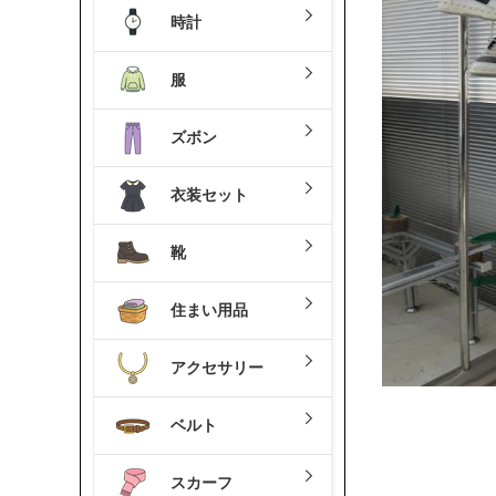
時計
服
ズボン
衣装セット
靴
住まい用品
アクセサリー
ベルト
スカーフ