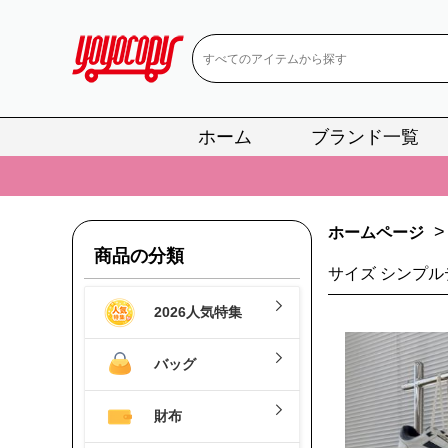
ホーム
ブランド一覧
📢
当店は正真
📢
2
>
ホームページ
📢
新作入荷！ル
商品の分類
サイズ シンプル
📢
当店は正真
2026人気特集
📢
2
📢
新作入荷！ル
バッグ
財布