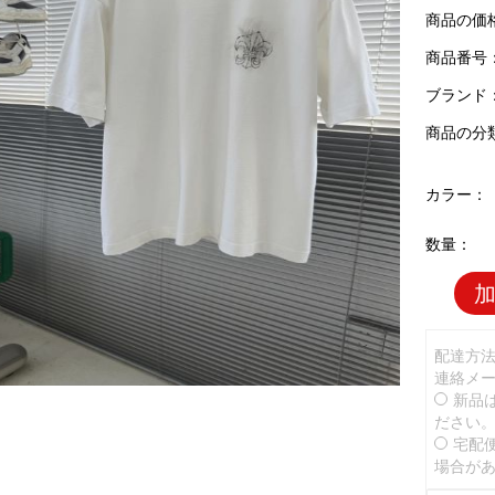
商品の価
商品番号：C
ブランド
商品の分
カラー：
数量：
配達方
連絡メ
新品
ださい
宅配
場合が