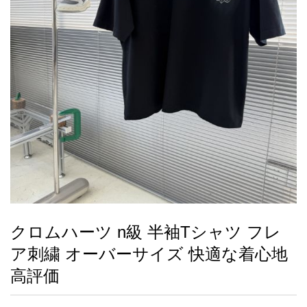
録
ー
ら
アイフォーンケ
管
せ
2026人気特集
アクセサリー
衣装セット
住まい用品
スカーフ
バッグ
ズボン
ベルト
財布
時計
小物
服
靴
ース
理
最
新
製
品
クロムハーツ n級 半袖Tシャツ フレ
お
ア刺繍 オーバーサイズ 快適な着心地
す
す
高評価
め
商