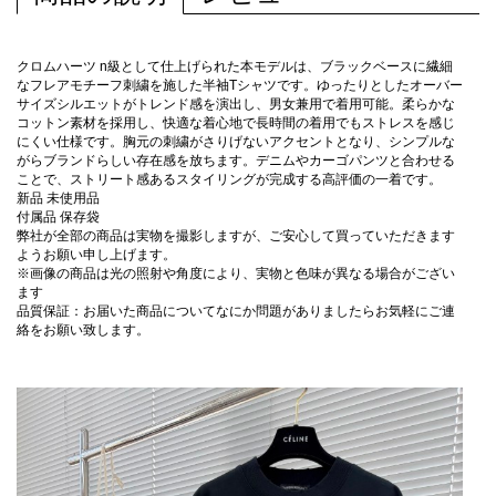
クロムハーツ n級として仕上げられた本モデルは、ブラックベースに繊細
なフレアモチーフ刺繍を施した半袖Tシャツです。ゆったりとしたオーバー
サイズシルエットがトレンド感を演出し、男女兼用で着用可能。柔らかな
コットン素材を採用し、快適な着心地で長時間の着用でもストレスを感じ
にくい仕様です。胸元の刺繍がさりげないアクセントとなり、シンプルな
がらブランドらしい存在感を放ちます。デニムやカーゴパンツと合わせる
ことで、ストリート感あるスタイリングが完成する高評価の一着です。
新品 未使用品
付属品 保存袋
弊社が全部の商品は実物を撮影しますが、ご安心して買っていただきます
ようお願い申し上げます。
※画像の商品は光の照射や角度により、実物と色味が異なる場合がござい
ます
品質保証：お届いた商品についてなにか問題がありましたらお気軽にご連
絡をお願い致します。