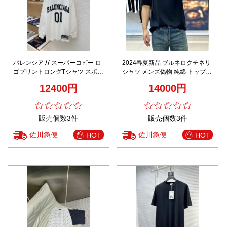
バレンシアガ スーパーコピー ロ
2024春夏新品 ブルネロクチネリ
ゴプリントロングTシャツ スポー
シャツ メンズ偽物 純綿 トップス
ティーデザイン 定番 高品質シル
半袖 プリント ブラック
12400円
14000円
エット
販売個数3件
販売個数3件
佐川急便
佐川急便
HOT
HOT