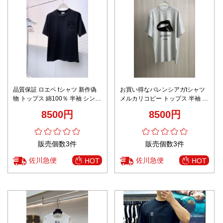
品質保証 ロエベ tシャツ 新作偽
お買い得なバレンシアガtシャツ
物 トップス 綿100％ 半袖 シンプ
メルカリコピー トップス 半袖 プ
ル 柔らかい ハンサム ブラック
リント ホワイト
8500円
8500円
販売個数3件
販売個数3件
佐川急便
佐川急便
HOT
HOT