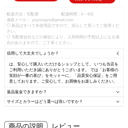
配達方法：宅配便
配達時間：6～9日
連絡メール：
yoyocopys@gmail.com
新品はすべて未使用品ですので、安心して買ってご使用くだ
さい。
宅配便会社などの都合により、入荷時間が予想以上になる場
合がありますので、ご了承ください。
信用して大丈夫でしょうか？

は、安心して購入いただけるショップとして。 いつも当店を
ご利用いただき誠にありがとうございます。 では「お客様の
笑顔が一番の喜び」をモットーに、「品質安心保証」をご用
意しております。ご安心して、お買物をお楽しみください。
返品返金できますか？

サイズとカラーはどう選べば良いですか？

商品の説明
レビュー