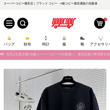
スーパーコピー優良店｜ブランド コピー・n級コピー激安通販の先駆者
0
新
バッグ
規
ロ
財布
時計
服
靴
アクセサリ
📢
当店は正真正銘のn級スーパーコピーのみ取扱い。最高品質の再現度を
ユ
グ
📢
2026春の新作続々更新中！期間中のご注文でお得な割引をご利用いただ
0
ー
イ
📢
新作入荷！ルイ・ヴィトンスーパーコピー バッグ最新モデルが登場。上
ザ
ン
📢
当店は正真正銘のn級スーパーコピーのみ取扱い。最高品質の再現度を
オ
📢
2026春の新作続々更新中！期間中のご注文でお得な割引をご利用いただ
ー
ー
お
yoyocopys@gmail.com
📢
新作入荷！ルイ・ヴィトンスーパーコピー バッグ最新モデルが登場。上
登
ダ
知