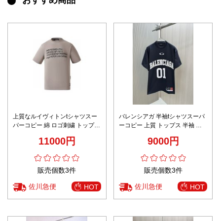
おすすめ商品
上質なルイヴィトンtシャツスー
バレンシアガ 半袖tシャツスーパ
パーコピー 綿 ロゴ刺繍 トップス
ーコピー 上質 トップス 半袖 プ
ゆったり グレー
リント まるくび ブラック
11000円
9000円
販売個数3件
販売個数3件
佐川急便
佐川急便
HOT
HOT