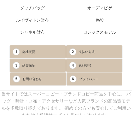
グッチバッグ
オーデマピゲ
ルイヴィトン財布
IWC
シャネル財布
ロレックスモデル
1
2
会社概要
支払い方法
3
4
品質保証
返品交換
5
6
お問い合わせ
プライバシー
当サイトではスーパーコピー・ブランドコピー商品を中心に、 バ
ッグ・時計・財布・アクセサリーなど人気ブランドの高品質モデ
ルを多数取り揃えております。 初めての方でも安心してご利用い
ただける通販サービスを提供しております。
連絡先：
yoyocopys@gmail.com
／ Line: yoyocopy ／ 店長：渡辺
実香 ／ 営業時間：08：30～23：30（24時間受付）