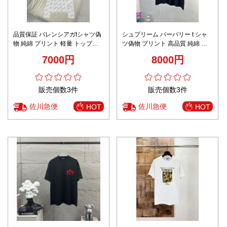
品質保証 バレンシアガtシャツ偽
シュプリーム バーバリー t シャ
物 純綿 プリント 軽量 トップス
ツ偽物 プリント 高品質 純綿 ト
秋冬服 弾性がいい 2色可選
ップス ゆったり 短袖 男女兼用
7000円
8000円
ブラック
販売個数3件
販売個数3件
佐川急便
佐川急便
HOT
HOT