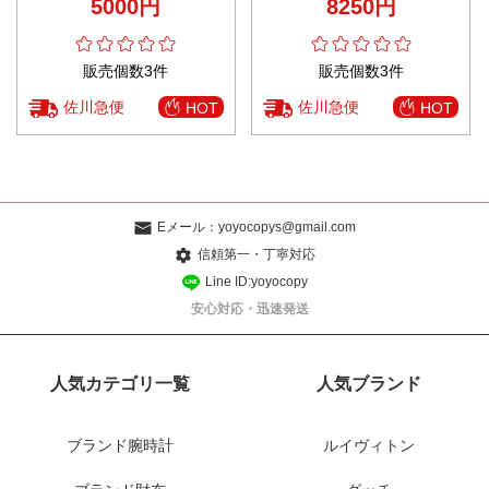
5000円
8250円
ホワイト
イト
販売個数3件
販売個数3件
佐川急便
佐川急便
HOT
HOT
Eメール：
yoyocopys@gmail.com
信頼第一・丁寧対応
Line ID:yoyocopy
安心対応・迅速発送
人気カテゴリ一覧
人気ブランド
ブランド腕時計
ルイヴィトン