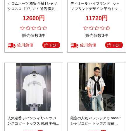
クロムハーツ 格安 半袖Tシャツ
ディオール ハイブランド Tシャ
クロスロゴプリント 通気 満足度
ツ プリントデザイン 半袖トップ
高い 上質感
ス 快適な着心地
12600円
11720円
販売個数3件
販売個数3件
佐川急便
佐川急便
HOT
HOT
人気定番 ジバンシィ tシャツ メ
限定の人気 バレンシアガ nasa t
ンズコピー トップス 純綿 半袖
シャツコピー トップス 短袖
柔らかい ロゴプリント 男女兼用
100%綿 プリント 男女兼用 ホワ