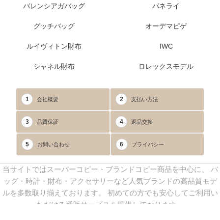
バレンシアガバッグ
パネライ
グッチバッグ
オーデマピゲ
ルイヴィトン財布
IWC
シャネル財布
ロレックスモデル
1
2
会社概要
支払い方法
3
4
品質保証
返品交換
5
6
お問い合わせ
プライバシー
当サイトではスーパーコピー・ブランドコピー商品を中心に、 バ
ッグ・時計・財布・アクセサリーなど人気ブランドの高品質モデ
ルを多数取り揃えております。 初めての方でも安心してご利用い
ただける通販サービスを提供しております。
連絡先：
yoyocopys@gmail.com
／ Line: yoyocopy ／ 店長：渡辺