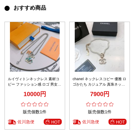
おすすめ商品
ルイヴィトンネックレス 素材コ
chanel ネックレスコピー 優雅 ロ
ピー ファッション感 ロゴ 男女兼
ゴかたち カジュアル 真珠ネック
用 シルバー カップル グリーン
レス 少女感 ホワイト
10000円
7900円
販売個数1件
販売個数1件
佐川急便
佐川急便
HOT
HOT