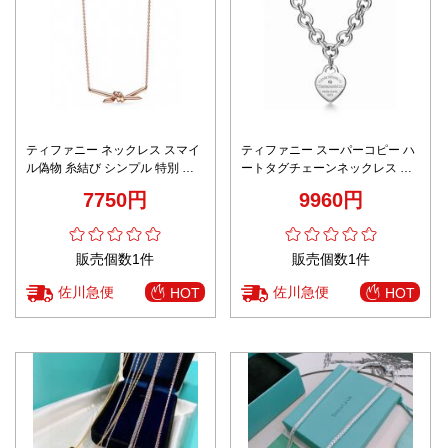
ティファニー ネックレス スマイ
ティファニー スーパーコピー ハ
ル偽物 糸結び シンプル 特別 回
ートタグチェーンネックレス 太
復力 ファッション ゴールド
チェーンデザイン 高級感仕上げ
7750円
9960円
職人技術再現
販売個数1件
販売個数1件
佐川急便
佐川急便
HOT
HOT