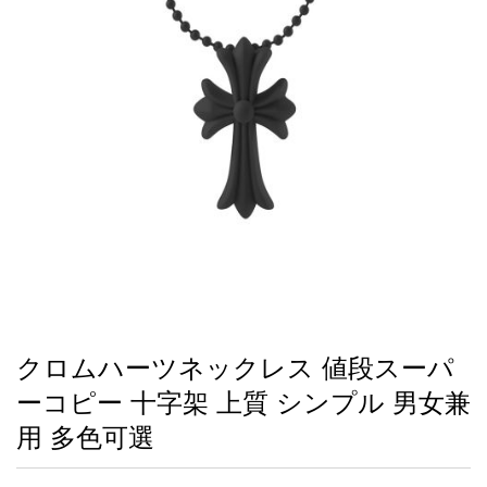
録
ー
ら
アイフォーンケ
管
せ
2026人気特集
アクセサリー
衣装セット
住まい用品
スカーフ
バッグ
ズボン
ベルト
財布
時計
小物
服
靴
ース
理
最
新
製
品
クロムハーツネックレス 値段スーパ
お
ーコピー 十字架 上質 シンプル 男女兼
す
す
用 多色可選
め
商