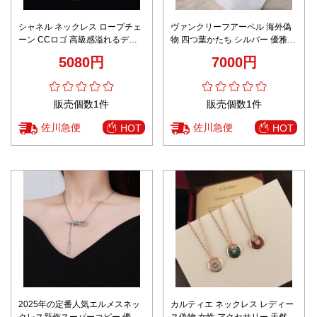
シャネル ネックレス ロープチェ
ヴァンクリーフアーペル 海外偽
ーン CCロゴ 高級感溢れるデザ
物 四つ葉かたち シルバー 優雅
イン 2025新作 偽物 バレない再
ファッション 多色可選
5080円
7000円
現度
販売個数1件
販売個数1件
佐川急便
佐川急便
HOT
HOT
2025年の定番人気エルメスネッ
カルティエ ネックレス レディー