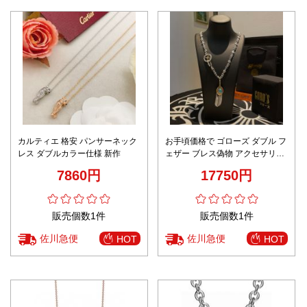
カルティエ 格安 パンサーネック
お手頃価格で ゴローズ ダブル フ
レス ダブルカラー仕様 新作
ェザー ブレス偽物 アクセサリー
羽根 フェザーペンダント 人気新
7860円
17750円
作 カップル
販売個数1件
販売個数1件
佐川急便
佐川急便
HOT
HOT