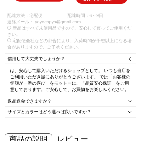
配達方法：宅配便
配達時間：6～9日
連絡メール：
yoyocopys@gmail.com
新品はすべて未使用品ですので、安心して買ってご使用くだ
さい。
宅配便会社などの都合により、入荷時間が予想以上になる場
合がありますので、ご了承ください。
信用して大丈夫でしょうか？

は、安心して購入いただけるショップとして。 いつも当店を
ご利用いただき誠にありがとうございます。 では「お客様の
笑顔が一番の喜び」をモットーに、「品質安心保証」をご用
意しております。ご安心して、お買物をお楽しみください。
返品返金できますか？

サイズとカラーはどう選べば良いですか？

商品の説明
レビュー