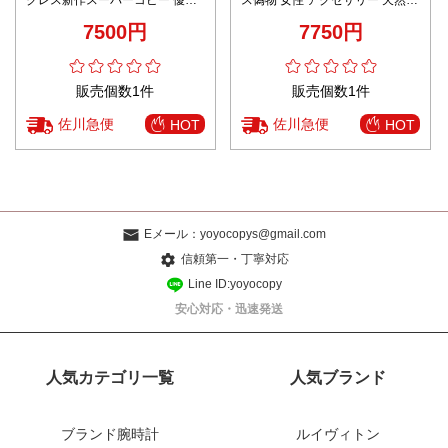
クレス新作スーパーコピー 優雅
ス偽物 女性 アクセサリー 天然の
レディース 魅力 シルバー 多色可
貝殻 18kゴールド おしゃれ 3色
7500円
7750円
選
可選
販売個数1件
販売個数1件
佐川急便
佐川急便
HOT
HOT
Eメール：
yoyocopys@gmail.com
信頼第一・丁寧対応
Line ID:yoyocopy
安心対応・迅速発送
人気カテゴリ一覧
人気ブランド
ブランド腕時計
ルイヴィトン