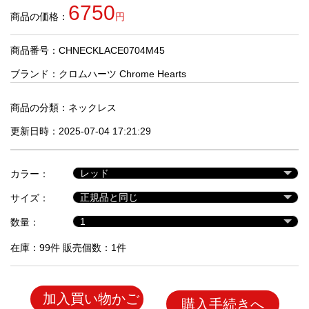
品
6750
商品の価格：
円
商品番号：CHNECKLACE0704M45
人
気
ブランド：
クロムハーツ Chrome Hearts
商
品
商品の分類：
ネックレス
更新日時：2025-07-04 17:21:29
セ
ー
カラー：
ル
商
サイズ：
品
数量：
在庫：99件 販売個数：1件
加入買い物かご
購入手続きへ