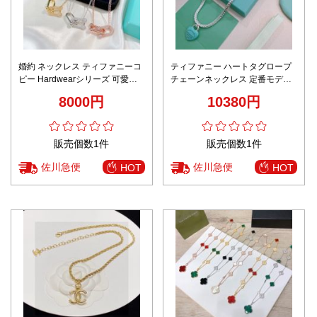
婚約 ネックレス ティファニーコ
ティファニー ハートタグロープ
ピー Hardwearシリーズ 可愛い
チェーンネックレス 定番モデル
高級品 おしゃれ レディース 3色
2025新作 スーパーコピー 高再現
8000円
10380円
可選
度 高品質 精密ディテール 安心サ
イト
販売個数1件
販売個数1件
佐川急便
佐川急便
HOT
HOT