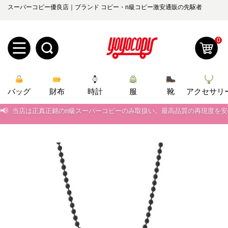
スーパーコピー優良店｜ブランド コピー・n級コピー激安通販の先駆者
0
新
バッグ
規
ロ
財布
時計
服
靴
アクセサリ
📢
当店は正真正銘のn級スーパーコピーのみ取扱い。最高品質の再現度を
ユ
グ
📢
2026春の新作続々更新中！期間中のご注文でお得な割引をご利用いただ
0
ー
イ
📢
新作入荷！ルイ・ヴィトンスーパーコピー バッグ最新モデルが登場。上
ザ
ン
📢
当店は正真正銘のn級スーパーコピーのみ取扱い。最高品質の再現度を
オ
📢
2026春の新作続々更新中！期間中のご注文でお得な割引をご利用いただ
ー
ー
お
yoyocopys@gmail.com
📢
新作入荷！ルイ・ヴィトンスーパーコピー バッグ最新モデルが登場。上
登
ダ
知