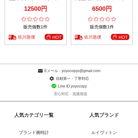
ネイビー 2025新作 ブランド コ
上質 運動 ランニング 柔軟 ブラ
12500円
6500円
ピー 高品質仕様
ック
販売個数1件
販売個数1件
佐川急便
佐川急便
HOT
HOT
Eメール：
yoyocopys@gmail.com
信頼第一・丁寧対応
Line ID:yoyocopy
安心対応・迅速発送
人気カテゴリ一覧
人気ブランド
ブランド腕時計
ルイヴィトン