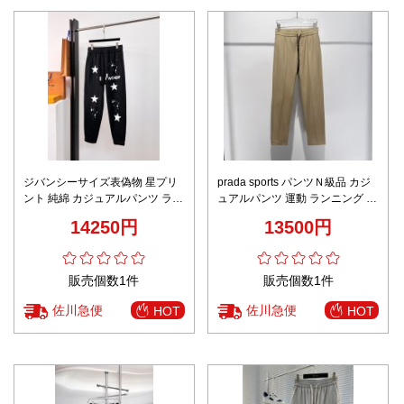
ジバンシーサイズ表偽物 星プリ
prada sports パンツＮ級品 カジ
ント 純綿 カジュアルパンツ ラン
ュアルパンツ 運動 ランニング ロ
ニング 柔軟 ゆったり ブラック
ゴ刺繍 純綿 厚い ブラウン
14250円
13500円
販売個数1件
販売個数1件
佐川急便
佐川急便
HOT
HOT