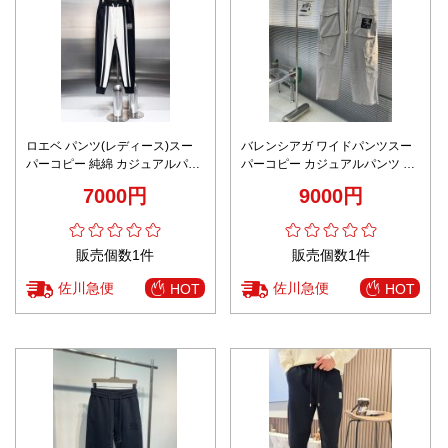
ロエベ パンツ(レディース)スー
バレンシアガ ワイドパンツスー
パーコピー 純綿 カジュアルパン
パーコピー カジュアルパンツ 純
ツ ロゴ刺繍 シンプル ブラック
綿 柔らかい 芸術刺繍 グレイ
7000円
9000円
販売個数1件
販売個数1件
佐川急便
佐川急便
HOT
HOT