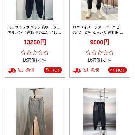
ミュウミュウ ズボン偽物 カジュ
ロエベイメージスーパーコピー
アルパンツ 運動 ランニング ゆっ
ズボン 柔軟 ゆったり 運動服 カ
たり 純綿 通気性いい ブラック
ジュアルパンツ ロゴ刺繍 純綿ブ
13250円
9000円
ラック
販売個数1件
販売個数1件
佐川急便
佐川急便
HOT
HOT