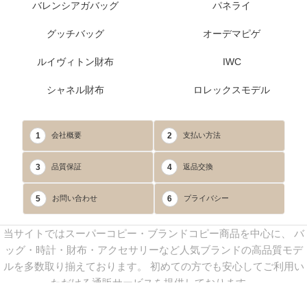
バレンシアガバッグ
パネライ
グッチバッグ
オーデマピゲ
ルイヴィトン財布
IWC
シャネル財布
ロレックスモデル
1
2
会社概要
支払い方法
3
4
品質保証
返品交換
5
6
お問い合わせ
プライバシー
当サイトではスーパーコピー・ブランドコピー商品を中心に、 バ
ッグ・時計・財布・アクセサリーなど人気ブランドの高品質モデ
ルを多数取り揃えております。 初めての方でも安心してご利用い
ただける通販サービスを提供しております。
連絡先：
yoyocopys@gmail.com
／ Line: yoyocopy ／ 店長：渡辺