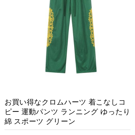
録
ー
ら
アイフォーンケ
管
せ
2026人気特集
アクセサリー
衣装セット
住まい用品
スカーフ
バッグ
ズボン
ベルト
財布
時計
小物
服
靴
ース
理
最
新
製
品
お買い得なクロムハーツ 着こなしコ
お
ピー 運動パンツ ランニング ゆったり
す
す
綿 スポーツ グリーン
め
商