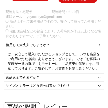
配達方法：宅配便
配達時間：6～9日
連絡メール：
yoyocopys@gmail.com
新品はすべて未使用品ですので、安心して買ってご使用くだ
さい。
宅配便会社などの都合により、入荷時間が予想以上になる場
合がありますので、ご了承ください。
信用して大丈夫でしょうか？

は、安心して購入いただけるショップとして。 いつも当店を
ご利用いただき誠にありがとうございます。 では「お客様の
笑顔が一番の喜び」をモットーに、「品質安心保証」をご用
意しております。ご安心して、お買物をお楽しみください。
返品返金できますか？

サイズとカラーはどう選べば良いですか？

商品の説明
レビュー