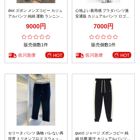
dior ズボン メンズコピー カジュ
心地よい着用感 プラダパンツ激
アルパンツ 純綿 運動 ランニング
安通販 カジュアルパンツ ロゴプ
柔らかい 超人気 ブラウン
リント 柔らかい 運動 ランニング
9000円
7000円
ブラック
販売個数1件
販売個数1件
佐川急便
佐川急便
HOT
HOT
セリーヌ パンツ 偽物 バレない再
gucci ジャージ ズボンコピー 純
現度 トリオンフロゴ スウェット
綿 抗菌 吸汗 カジュアルパンツ