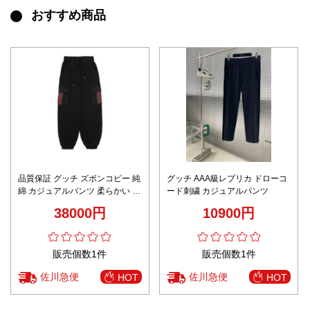
おすすめ商品
品質保証 グッチ ズボンコピー 純
グッチ AAA級レプリカ ドローコ
綿 カジュアルパンツ 柔らかい シ
ード刺繍 カジュアルパンツ
ンプル ブラック
38000円
10900円
販売個数1件
販売個数1件
佐川急便
佐川急便
HOT
HOT