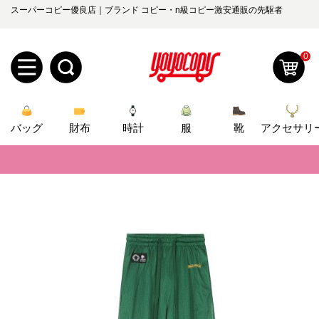
スーパーコピー優良店｜ブランド コピー・n級コピー激安通販の先駆者
0
新
バッグ
規
ロ
財布
時計
服
靴
アクセサリ
📢
当店は正真正銘のn級スーパーコピーのみ取扱い。最高品質の再現度を
ユ
グ
📢
2026春の新作続々更新中！期間中のご注文でお得な割引をご利用いただ
0
ー
イ
📢
新作入荷！ルイ・ヴィトンスーパーコピー バッグ最新モデルが登場。上
ザ
ン
オ
📢
当店は正真正銘のn級スーパーコピーのみ取扱い。最高品質の再現度を
ー
ー
お
📢
2026春の新作続々更新中！期間中のご注文でお得な割引をご利用いただ
yoyocopys@gmail.com
登
📢
新作入荷！ルイ・ヴィトンスーパーコピー バッグ最新モデルが登場。上
ダ
知