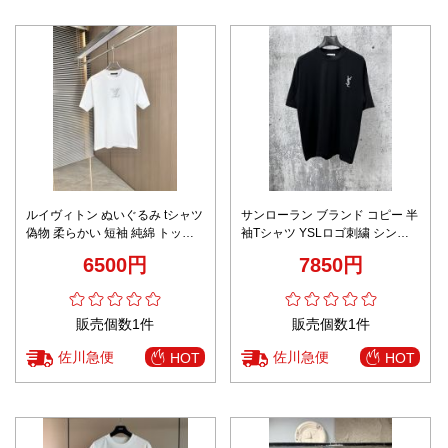
ルイヴィトン ぬいぐるみ tシャツ
サンローラン ブランド コピー 半
偽物 柔らかい 短袖 純綿 トップ
袖Tシャツ YSLロゴ刺繍 シンプ
ス 男女兼用 ゆったり ホワイト
ルデザイン 夏服
6500円
7850円
販売個数1件
販売個数1件
佐川急便
佐川急便
HOT
HOT