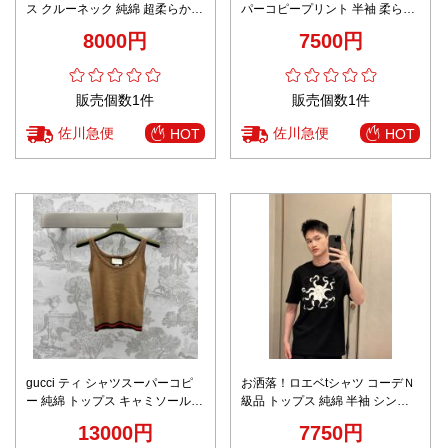
ス クルーネック 純綿 超柔らかい
パーコピープリント 半袖 柔らか
ロゴプリント 短袖 男女兼用 ブラ
い トップス 純綿 ブラック
8000円
7500円
ック
販売個数1件
販売個数1件
佐川急便
佐川急便
HOT
HOT
gucci ティ シャツスーパーコピ
お洒落！ロエベtシャツ コーデＮ
ー 純綿 トップス キャミソール
級品 トップス 純綿 半袖 シンプ
ウール製 春夏 ファッション ロゴ
ル 柔軟 ゆったり プリント ブラ
13000円
7750円
刺繍 ブラウン
ック