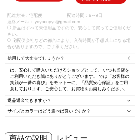
配達方法：宅配便
配達時間：6～9日
連絡メール：
yoyocopys@gmail.com
新品はすべて未使用品ですので、安心して買ってご使用くだ
さい。
宅配便会社などの都合により、入荷時間が予想以上になる場
合がありますので、ご了承ください。
信用して大丈夫でしょうか？

は、安心して購入いただけるショップとして。 いつも当店を
ご利用いただき誠にありがとうございます。 では「お客様の
笑顔が一番の喜び」をモットーに、「品質安心保証」をご用
意しております。ご安心して、お買物をお楽しみください。
返品返金できますか？

サイズとカラーはどう選べば良いですか？

商品の説明
レビュー