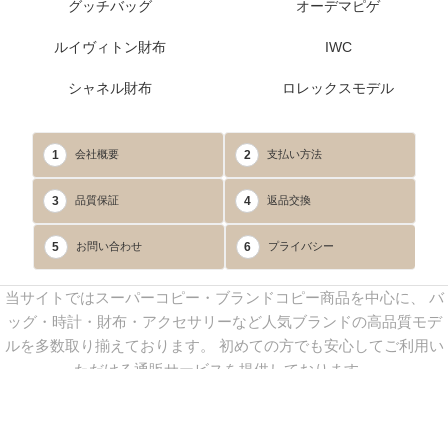
グッチバッグ
オーデマピゲ
ルイヴィトン財布
IWC
シャネル財布
ロレックスモデル
1
2
会社概要
支払い方法
3
4
品質保証
返品交換
5
6
お問い合わせ
プライバシー
当サイトではスーパーコピー・ブランドコピー商品を中心に、 バ
ッグ・時計・財布・アクセサリーなど人気ブランドの高品質モデ
ルを多数取り揃えております。 初めての方でも安心してご利用い
ただける通販サービスを提供しております。
連絡先：
yoyocopys@gmail.com
／ Line: yoyocopy ／ 店長：渡辺
実香 ／ 営業時間：08：30～23：30（24時間受付）
※当WEBサイト掲載写真の無断転載・外部利用を禁止します。