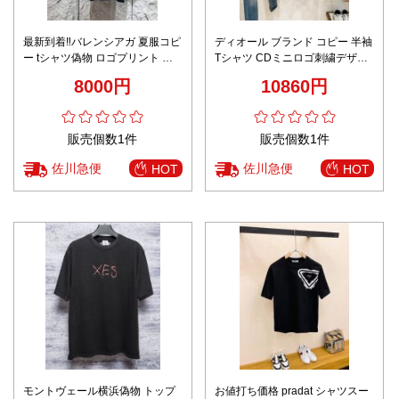
最新到着‼バレンシアガ 夏服コピ
ディオール ブランド コピー 半袖
ー tシャツ偽物 ロゴプリント ト
Tシャツ CDミニロゴ刺繍デザイ
ップス 短袖 純綿 男女兼用 シン
ン 男女兼用 ノベルティ付き
8000円
10860円
プル ブラック
販売個数1件
販売個数1件
佐川急便
佐川急便
HOT
HOT
モントヴェール横浜偽物 トップ
お値打ち価格 pradat シャツスー