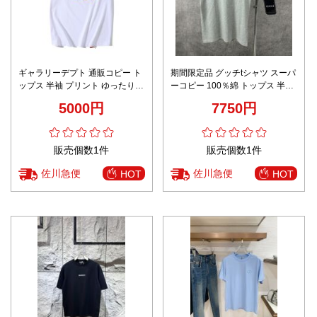
ギャラリーデプト 通販コピー ト
期間限定品 グッチtシャツ スーパ
ップス 半袖 プリント ゆったり
ーコピー 100％綿 トップス 半袖
純綿 シンプル ホワイト
胸にロゴ刺繡 ショット 丸首 シン
5000円
7750円
プル グレイ
販売個数1件
販売個数1件
佐川急便
佐川急便
HOT
HOT