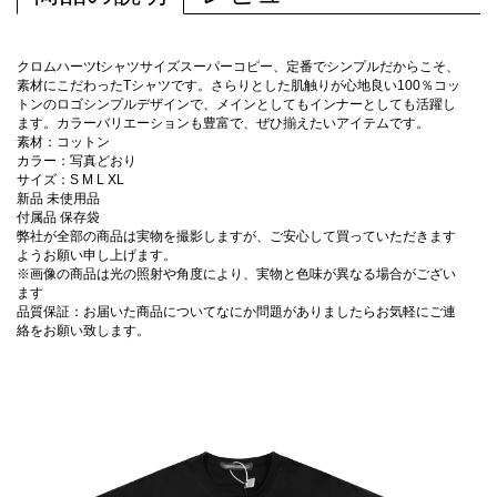
クロムハーツtシャツサイズスーパーコピー、定番でシンプルだからこそ、
素材にこだわったTシャツです。さらりとした肌触りが心地良い100％コッ
トンのロゴシンプルデザインで、メインとしてもインナーとしても活躍し
ます。カラーバリエーションも豊富で、ぜひ揃えたいアイテムです。
素材：コットン
カラー：写真どおり
サイズ：S M L XL
新品 未使用品
付属品 保存袋
弊社が全部の商品は実物を撮影しますが、ご安心して買っていただきます
ようお願い申し上げます。
※画像の商品は光の照射や角度により、実物と色味が異なる場合がござい
ます
品質保証：お届いた商品についてなにか問題がありましたらお気軽にご連
絡をお願い致します。