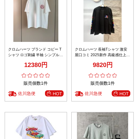
クロムハーツ ブランド コピー T
クロムハーツ 長袖Tシャツ 激安
シャツ ロゴ刺繍 半袖 シンプルデ
屋口コミ 2025新作 高級感仕上げ
ザイン 高品質
上質素材 丁寧な縫製 マルチカラ
12380円
9820円
ー刺繍
販売個数1件
販売個数1件
佐川急便
佐川急便
HOT
HOT