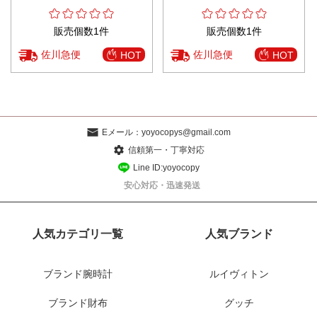
販売個数1件
販売個数1件
佐川急便
佐川急便
HOT
HOT
Eメール：
yoyocopys@gmail.com
信頼第一・丁寧対応
Line ID:yoyocopy
安心対応・迅速発送
人気カテゴリ一覧
人気ブランド
ブランド腕時計
ルイヴィトン
ブランド財布
グッチ