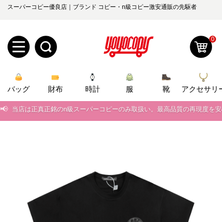
スーパーコピー優良店｜ブランド コピー・n級コピー激安通販の先駆者
0
新
バッグ
規
ロ
財布
時計
服
靴
アクセサリ
📢
当店は正真正銘のn級スーパーコピーのみ取扱い。最高品質の再現度を
ユ
グ
📢
2026春の新作続々更新中！期間中のご注文でお得な割引をご利用いただ
0
ー
イ
📢
新作入荷！ルイ・ヴィトンスーパーコピー バッグ最新モデルが登場。上
ザ
ン
📢
当店は正真正銘のn級スーパーコピーのみ取扱い。最高品質の再現度を
オ
ー
📢
2026春の新作続々更新中！期間中のご注文でお得な割引をご利用いただ
ー
お
yoyocopys@gmail.com
📢
新作入荷！ルイ・ヴィトンスーパーコピー バッグ最新モデルが登場。上
登
ダ
知