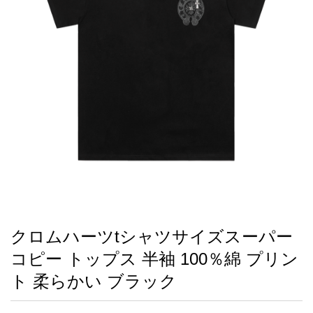
録
ー
ら
アイフォーンケ
管
せ
2026人気特集
アクセサリー
衣装セット
住まい用品
スカーフ
バッグ
ズボン
ベルト
財布
時計
小物
服
靴
ース
理
最
新
製
品
クロムハーツtシャツサイズスーパー
お
コピー トップス 半袖 100％綿 プリン
す
す
ト 柔らかい ブラック
め
商