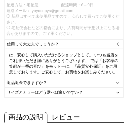
配達方法：宅配便
配達時間：6～9日
連絡メール：
yoyocopys@gmail.com
新品はすべて未使用品ですので、安心して買ってご使用くだ
さい。
宅配便会社などの都合により、入荷時間が予想以上になる場
合がありますので、ご了承ください。
信用して大丈夫でしょうか？

は、安心して購入いただけるショップとして。 いつも当店を
ご利用いただき誠にありがとうございます。 では「お客様の
笑顔が一番の喜び」をモットーに、「品質安心保証」をご用
意しております。ご安心して、お買物をお楽しみください。
返品返金できますか？

サイズとカラーはどう選べば良いですか？

商品の説明
レビュー