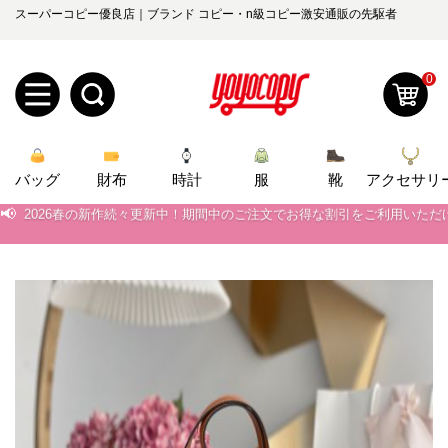
スーパーコピー優良店｜ブランド コピー・n級コピー激安通販の先駆者
0
新
📢
当店は正真正銘のn級スーパーコピーのみ取扱い。最高品質の再現度を
バッグ
規
ロ
財布
時計
服
靴
アクセサリ
📢
2026春の新作続々更新中！期間中のご注文でお得な割引をご利用いただ
ユ
グ
📢
新作入荷！ルイ・ヴィトンスーパーコピー バッグ最新モデルが登場。上
0
ー
イ
📢
当店は正真正銘のn級スーパーコピーのみ取扱い。最高品質の再現度を
📢
ザ
ン
2026春の新作続々更新中！期間中のご注文でお得な割引をご利用いただ
オ
📢
新作入荷！ルイ・ヴィトンスーパーコピー バッグ最新モデルが登場。上
ー
ー
お
yoyocopys@gmail.com
登
ダ
知