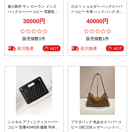
春の新作 サン ローラン メンズ
ロエベ ショルダー バッグスーパ
バッグスーパーコピー 雰囲気 レ
ーコピー 牛革 ハンドバッグ 大容
ザー 斜め掛けバッグ ビジネス
量 レザー ブラック
30000円
40000円
727766 高級感 ブラック
販売個数1件
販売個数1件
佐川急便
佐川急便
HOT
HOT
シャネル アフィニティスーパー
プラダバッグ 色あせスーパーコ
コピー 型番AS4038 優雅 手持ち
ピー 1BC228 レザー ハンドバッ