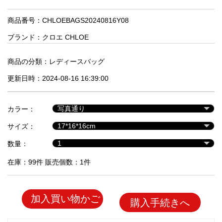
品
商品番号：CHLOEBAGS20240816Y08
ブランド：
クロエ CHLOE
人
気
商
商品の分類：
レディースバッグ
品
更新日時：2024-08-16 16:39:00
セ
カラー：
ー
サイズ：
ル
商
数量：
品
在庫：99件 販売個数：1件
加入買い物かご
購入手続きへ