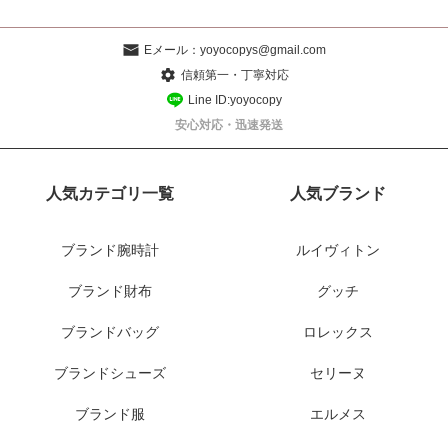
Eメール：
yoyocopys@gmail.com
信頼第一・丁寧対応
Line ID:yoyocopy
安心対応・迅速発送
人気カテゴリ一覧
人気ブランド
ブランド腕時計
ルイヴィトン
ブランド財布
グッチ
ブランドバッグ
ロレックス
ブランドシューズ
セリーヌ
ブランド服
エルメス