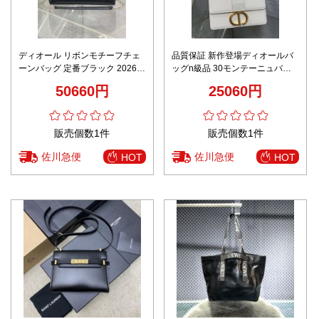
ディオール リボンモチーフチェ
品質保証 新作登場ディオールバ
ーンバッグ 定番ブラック 2026新
ッグn級品 30モンテーニュバッ
作 高再現度コピー 高品質本革使
グ
50660円
25060円
用 安心サイト 精密ディテール 数
量限定入荷
販売個数1件
販売個数1件
佐川急便
佐川急便
HOT
HOT