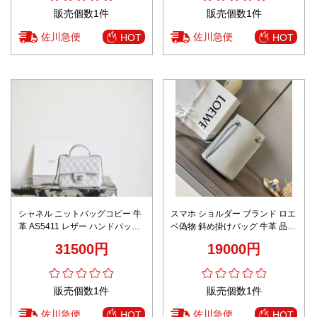
販売個数1件
販売個数1件
佐川急便
佐川急便
HOT
HOT
シャネル ニットバッグコピー 牛
スマホ ショルダー ブランド ロエ
革 AS5411 レザー ハンドバッグ
ベ偽物 斜め掛けバッグ 牛革 品質
斜め掛けバッグ ホワイト
保証 実用 262339 ホワイト
31500円
19000円
販売個数1件
販売個数1件
佐川急便
佐川急便
HOT
HOT