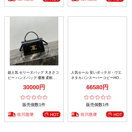
超人気 セリーヌバッグ 大きさコ
人気セール 安いボッテガ・ヴエ
ピー ハンドバッグ 優雅 柔軟 レ
ネタカバンスーパーコピーHOP
ザー 斜め掛けバッグ 118113 ブ
ハンドバッグ 763966
30000円
66580円
ラック
販売個数1件
販売個数1件
佐川急便
佐川急便
HOT
HOT