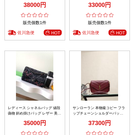
バッグ 通勤 チェーンバッグ 肩掛
グ 本革 優雅レディ ブラウン
38000円
33000円
け ブラック
販売個数1件
販売個数1件
佐川急便
佐川急便
HOT
HOT
レディース シャネルバッグ 値段
サンローラン 本物級コピー フラ
偽物 斜め掛けバッグ レザー 美し
ップチェーンショルダーバッグ
い カラフル チェーンバッグ
キルティングレザー設計 高級レ
35000円
37300円
AS1112 ブラック
ベル仕様