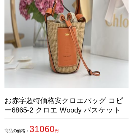
録
ー
ら
アイフォーンケ
管
せ
2026人気特集
アクセサリー
衣装セット
住まい用品
スカーフ
バッグ
ズボン
ベルト
財布
時計
小物
服
靴
ース
理
最
新
製
品
お赤字超特価格安クロエバッグ コピ
お
ー6865-2 クロエ Woody バスケット
す
す
め
31060
商
商品の価格：
円