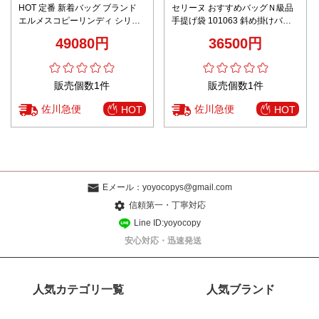
HOT 定番 新着バッグ ブランド
セリーヌ おすすめバッグＮ級品
エルメスコピーリンディ シリー
手提げ袋 101063 斜め掛けバッ
ズ 手縫い
グ ミニサイズ 若い世代 ホワイト
49080円
36500円
販売個数1件
販売個数1件
佐川急便
佐川急便
HOT
HOT
Eメール：
yoyocopys@gmail.com
信頼第一・丁寧対応
Line ID:yoyocopy
安心対応・迅速発送
人気カテゴリ一覧
人気ブランド