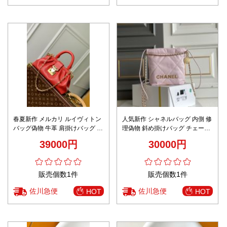
春夏新作 メルカリ ルイヴィトン
人気新作 シャネルバッグ 内側 修
バッグ偽物 牛革 肩掛けバッグ 女
理偽物 斜め掛けバッグ チェーン
性 優雅 M22327 レッド
優雅 本革 レディ ミニ レザー ピ
39000円
30000円
ンク
販売個数1件
販売個数1件
佐川急便
佐川急便
HOT
HOT