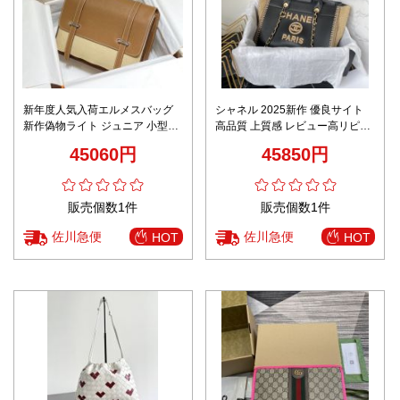
新年度人気入荷エルメスバッグ
シャネル 2025新作 優良サイト
新作偽物ライト ジュニア 小型メ
高品質 上質感 レビュー高リピ率
ッセンジャーバッグ
ブラックベージュトートバッグ
45060円
45850円
ロゴ刺繍仕様
販売個数1件
販売個数1件
佐川急便
佐川急便
HOT
HOT