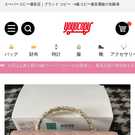
スーパーコピー優良店｜ブランド コピー・n級コピー激安通販の先駆者
0
新
バッグ
規
ロ
財布
時計
服
靴
アクセサリ
📢
当店は正真正銘のn級スーパーコピーのみ取扱い。最高品質の再現度を
ユ
グ
📢
2026春の新作続々更新中！期間中のご注文でお得な割引をご利用いただ
0
ー
イ
📢
新作入荷！ルイ・ヴィトンスーパーコピー バッグ最新モデルが登場。上
ザ
ン
📢
当店は正真正銘のn級スーパーコピーのみ取扱い。最高品質の再現度を
オ
📢
2026春の新作続々更新中！期間中のご注文でお得な割引をご利用いただ
ー
ー
お
yoyocopys@gmail.com
📢
新作入荷！ルイ・ヴィトンスーパーコピー バッグ最新モデルが登場。上
登
ダ
知