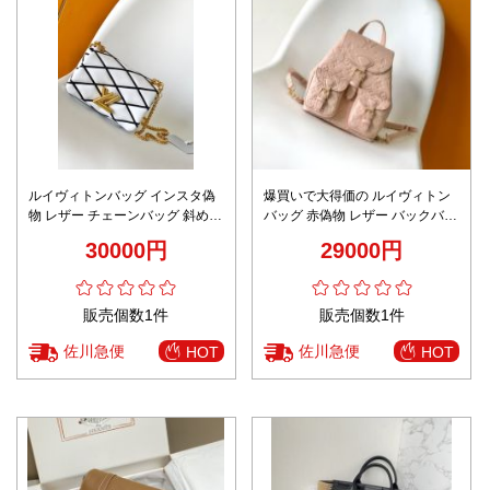
ルイヴィトンバッグ インスタ偽
爆買いで大得価の ルイヴィトン
物 レザー チェーンバッグ 斜め掛
バッグ 赤偽物 レザー バックバッ
け 人気品 M23762 縞 ホワイト
グ 通勤 プリント M47074 ピンク
30000円
29000円
販売個数1件
販売個数1件
佐川急便
佐川急便
HOT
HOT