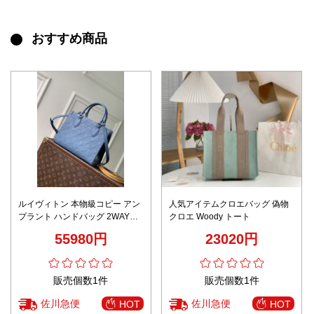
おすすめ商品
ルイヴィトン 本物級コピー アン
人気アイテムクロエバッグ 偽物
プラント ハンドバッグ 2WAYシ
クロエ Woody トート
ョルダー レザーモデル 圧倒的な
55980円
23020円
再現度
販売個数1件
販売個数1件
佐川急便
佐川急便
HOT
HOT