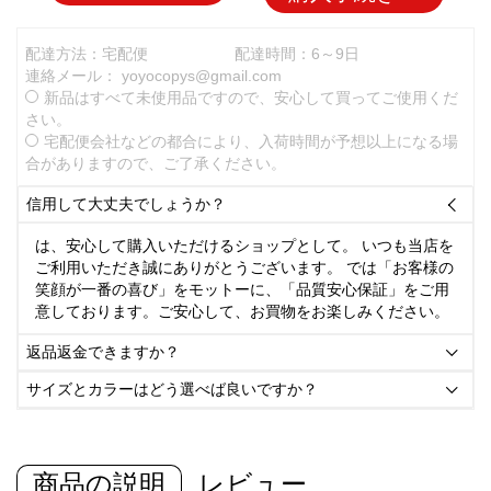
配達方法：宅配便
配達時間：6～9日
連絡メール：
yoyocopys@gmail.com
新品はすべて未使用品ですので、安心して買ってご使用くだ
さい。
宅配便会社などの都合により、入荷時間が予想以上になる場
合がありますので、ご了承ください。
信用して大丈夫でしょうか？

は、安心して購入いただけるショップとして。 いつも当店を
ご利用いただき誠にありがとうございます。 では「お客様の
笑顔が一番の喜び」をモットーに、「品質安心保証」をご用
意しております。ご安心して、お買物をお楽しみください。
返品返金できますか？

サイズとカラーはどう選べば良いですか？

商品の説明
レビュー