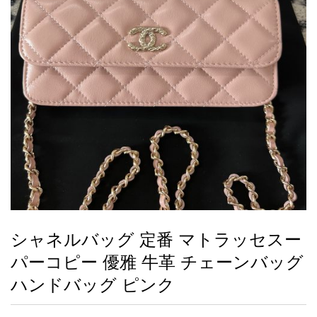
録
ー
ら
アイフォーンケ
管
せ
2026人気特集
アクセサリー
衣装セット
住まい用品
スカーフ
バッグ
ズボン
ベルト
財布
時計
小物
服
靴
ース
理
最
新
製
品
シャネルバッグ 定番 マトラッセスー
お
パーコピー 優雅 牛革 チェーンバッグ
す
す
ハンドバッグ ピンク
め
商