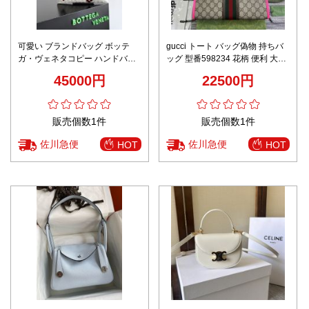
可愛い ブランドバッグ ボッテ
gucci トート バッグ偽物 持ちバ
ガ・ヴェネタコピー ハンドバッ
ッグ 型番598234 花柄 便利 大容
グ ハートプリント 796728 ホワ
量 化粧バッグ ピンク
45000円
22500円
イト
販売個数1件
販売個数1件
佐川急便
佐川急便
HOT
HOT