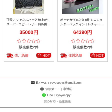
可愛い シャネルバッグ 値上がり
ボッテガヴェネタ n級 ミニショ
スーパーコピー レザー 斜め掛け
ルダーバッグ イントレチャート
バッグ 本革 シンプル AS3261 ブ
編み込みデザイン 精密ディテー
35000円
64390円
ラック
ル 高評価
販売個数2件
販売個数2件
佐川急便
佐川急便
HOT
HOT
Eメール：
yoyocopys@gmail.com
信頼第一・丁寧対応
Line ID:yoyocopy
安心対応・迅速発送