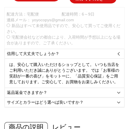
配達方法：宅配便
配達時間：6～9日
連絡メール：
yoyocopys@gmail.com
新品はすべて未使用品ですので、安心して買ってご使用くだ
さい。
宅配便会社などの都合により、入荷時間が予想以上になる場
合がありますので、ご了承ください。
信用して大丈夫でしょうか？

は、安心して購入いただけるショップとして。 いつも当店を
ご利用いただき誠にありがとうございます。 では「お客様の
笑顔が一番の喜び」をモットーに、「品質安心保証」をご用
意しております。ご安心して、お買物をお楽しみください。
返品返金できますか？

サイズとカラーはどう選べば良いですか？

商品の説明
レビュー