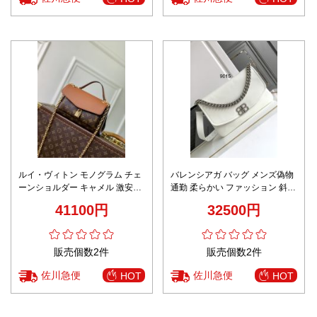
ルイ・ヴィトン モノグラム チェ
バレンシアガ バッグ メンズ偽物
ーンショルダー キャメル 激安通
通勤 柔らかい ファッション 斜め
販 高品質レザー 2025新作 上質
掛けバッグ レザー 男女兼用 ホワ
41100円
32500円
感仕上げ 本革使用 丁寧な縫製 実
イト
店舗運営 安心保証
販売個数2件
販売個数2件
佐川急便
佐川急便
HOT
HOT