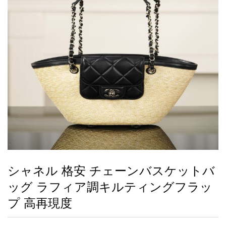
録
ー
ら
アイフォーンケ
管
せ
2026人気特集
アクセサリー
衣装セット
住まい用品
スカーフ
バッグ
ズボン
ベルト
財布
時計
小物
服
靴
ース
理
最
新
製
品
シャネル 格安 チェーンバスケットバ
お
ッグ ラフィア調キルティングフラッ
す
す
プ 高再現度
め
商