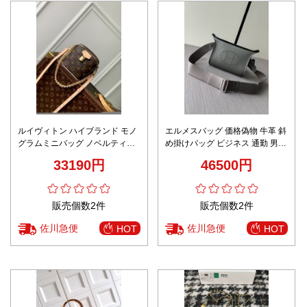
ルイヴィトン ハイブランド モノ
エルメスバッグ 価格偽物 牛革 斜
グラムミニバッグ ノベルティ付
め掛けバッグ ビジネス 通勤 男女
き 精密ディテール
兼用 グレイ
33190円
46500円
販売個数2件
販売個数2件
佐川急便
佐川急便
HOT
HOT