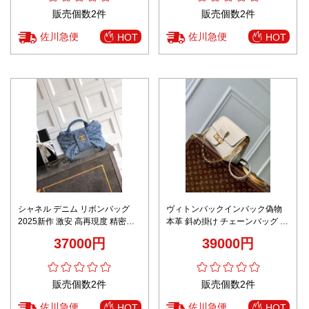
販売個数2件
販売個数2件
佐川急便
佐川急便
HOT
HOT
シャネル デニム リボンバッグ
ヴィトンバックインバック偽物
2025新作 激安 高再現度 精密デ
本革 斜め掛け チェーンバッグ 柔
ィテール 高級感仕上げ 丁寧な縫
らかい 牛革 M25050 ホワイト
37000円
39000円
製 安心の日本倉庫
販売個数2件
販売個数2件
佐川急便
佐川急便
HOT
HOT