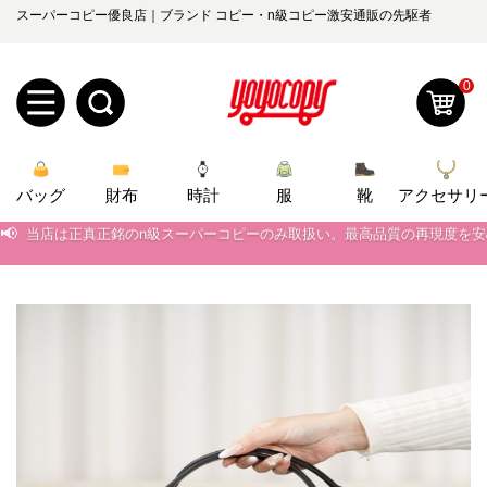
スーパーコピー優良店｜ブランド コピー・n級コピー激安通販の先駆者
0
新
バッグ
規
ロ
財布
時計
服
靴
アクセサリ
📢
当店は正真正銘のn級スーパーコピーのみ取扱い。最高品質の再現度を
ユ
グ
📢
2026春の新作続々更新中！期間中のご注文でお得な割引をご利用いただ
0
ー
イ
📢
新作入荷！ルイ・ヴィトンスーパーコピー バッグ最新モデルが登場。上
📢
当店は正真正銘のn級スーパーコピーのみ取扱い。最高品質の再現度を
ザ
ン
オ
📢
2026春の新作続々更新中！期間中のご注文でお得な割引をご利用いただ
ー
ー
お
yoyocopys@gmail.com
📢
新作入荷！ルイ・ヴィトンスーパーコピー バッグ最新モデルが登場。上
登
ダ
知