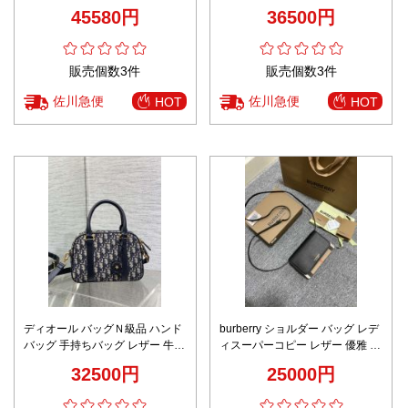
イプレザーデザイン 安心サイト
革 レザー ミニ 通勤 ブラック
45580円
36500円
販売個数3件
販売個数3件
佐川急便
佐川急便
HOT
HOT
ディオール バッグＮ級品 ハンド
burberry ショルダー バッグ レデ
バッグ 手持ちバッグ レザー 牛革
ィスーパーコピー レザー 優雅 本
花柄 大容量 ブルー
革 斜め掛けバッグ ブラック
32500円
25000円