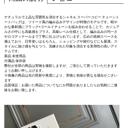
ナチュラルで上品な雰囲気を演出するシャネル スーパーコピー チェーント
ートバッグは、ツイード風の編み込みデザインが特徴のモデルです。軽や
かな素材感にブラック×ゴールドチェーンを組み合わせることで、カジュア
ルさの中にも高級感をプラス。高級レベル仕様として、編み込みの均一さ
やロゴディテールまで丁寧に仕上げられています。広めの収納スペースを
備えており、日常使いはもちろん、ショッピングや旅行などにも最適。ス
タイルに抜け感を与えつつ、洗練された印象を演出する実用性の高いアイ
テムです。
新品 未使用品
付属品 保存袋
弊社が全部の商品は実物を撮影しますが、ご安心して買っていただきます
ようお願い申し上げます。
※画像の商品は光の照射や角度により、実物と色味が異なる場合がござい
ます
品質保証：お届いた商品についてなにか問題がありましたらお気軽にご連
絡をお願い致します。