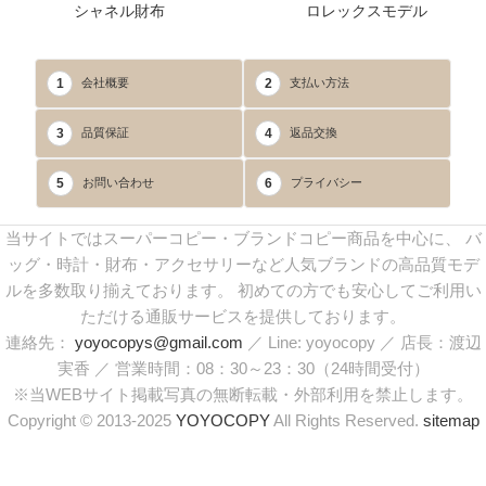
シャネル財布
ロレックスモデル
1
2
会社概要
支払い方法
3
4
品質保証
返品交換
5
6
お問い合わせ
プライバシー
当サイトではスーパーコピー・ブランドコピー商品を中心に、 バ
ッグ・時計・財布・アクセサリーなど人気ブランドの高品質モデ
ルを多数取り揃えております。 初めての方でも安心してご利用い
ただける通販サービスを提供しております。
連絡先：
yoyocopys@gmail.com
／ Line: yoyocopy ／ 店長：渡辺
実香 ／ 営業時間：08：30～23：30（24時間受付）
※当WEBサイト掲載写真の無断転載・外部利用を禁止します。
Copyright © 2013-2025
YOYOCOPY
All Rights Reserved.
sitemap