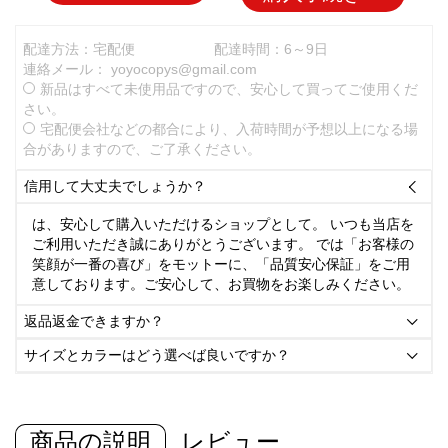
配達方法：宅配便
配達時間：6～9日
連絡メール：
yoyocopys@gmail.com
新品はすべて未使用品ですので、安心して買ってご使用くだ
さい。
宅配便会社などの都合により、入荷時間が予想以上になる場
合がありますので、ご了承ください。
信用して大丈夫でしょうか？

は、安心して購入いただけるショップとして。 いつも当店を
ご利用いただき誠にありがとうございます。 では「お客様の
笑顔が一番の喜び」をモットーに、「品質安心保証」をご用
意しております。ご安心して、お買物をお楽しみください。
返品返金できますか？

サイズとカラーはどう選べば良いですか？

商品の説明
レビュー