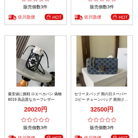
販売個数3件
販売個数3件
佐川急便
佐川急便
HOT
HOT
最安値に挑戦 ロエベカバン 偽物
セリーヌバッグ 雨の日スーパー
8019 高品質なカーフレザー
コピー チェーンバッグ 肩掛け
197992 花柄 女性 シンプル ブル
20020円
32500円
ー
販売個数3件
販売個数3件
佐川急便
佐川急便
HOT
HOT