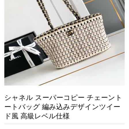
録
ー
ら
アイフォーンケ
管
せ
2026人気特集
アクセサリー
衣装セット
住まい用品
スカーフ
バッグ
ズボン
ベルト
財布
時計
小物
服
靴
ース
理
最
新
製
品
シャネル スーパーコピー チェーント
お
ートバッグ 編み込みデザインツイー
す
す
ド風 高級レベル仕様
め
商