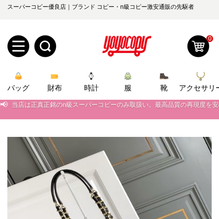
スーパーコピー優良店｜ブランド コピー・n級コピー激安通販の先駆者
0
新
バッグ
規
ロ
財布
時計
服
靴
アクセサリ
📢
当店は正真正銘のn級スーパーコピーのみ取扱い。最高品質の再現度を
📢
2026春の新作続々更新中！期間中のご注文でお得な割引をご利用いただ
ユ
グ
📢
新作入荷！ルイ・ヴィトンスーパーコピー バッグ最新モデルが登場。上
0
ー
イ
📢
当店は正真正銘のn級スーパーコピーのみ取扱い。最高品質の再現度を
ザ
ン
オ
📢
2026春の新作続々更新中！期間中のご注文でお得な割引をご利用いただ
ー
ー
お
📢
新作入荷！ルイ・ヴィトンスーパーコピー バッグ最新モデルが登場。上
yoyocopys@gmail.com
登
ダ
知