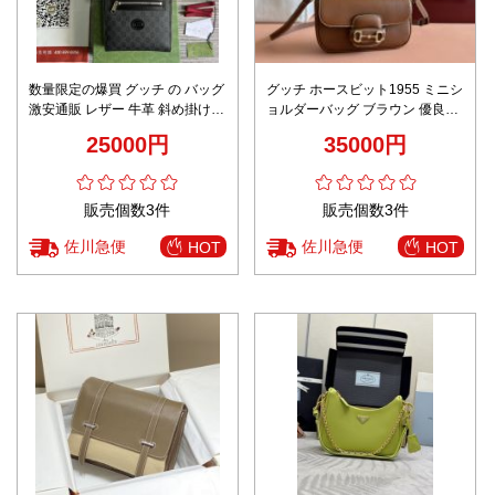
数量限定の爆買 グッチ の バッグ
グッチ ホースビット1955 ミニシ
激安通販 レザー 牛革 斜め掛けバ
ョルダーバッグ ブラウン 優良サ
ッグ 花柄 大容量 681021 ブラッ
イト 精密ディテール 高再現度仕
25000円
35000円
ク
様 高級感漂う 即納対応 安心サイ
ト
販売個数3件
販売個数3件
佐川急便
佐川急便
HOT
HOT