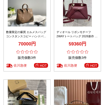
数量限定の爆買 エルメスバッグ
ディオール リボンモチーフ
コンスタンスコピー ハンドバッ
2WAYトートバッグ 2026新作 ボ
グ 本革 レザー 優雅 ベージュ色
ルドーカラー 定番モデル 高再現
70000円
59360円
度スーパーコピー 優良サイト 高
品質本革使用 精密ディテール
販売個数3件
販売個数3件
佐川急便
佐川急便
HOT
HOT