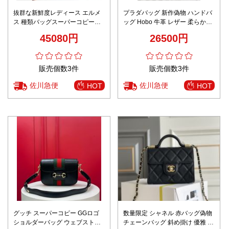
抜群な新鮮度レディース エルメ
プラダバッグ 新作偽物 ハンドバ
ス 種類バッグスーパーコピーラ
ッグ Hobo 牛革 レザー 柔らかい
イト ジュニア 小型メッセンジャ
1BC204 グリーン
45080円
26500円
ーバッグ
販売個数3件
販売個数3件
佐川急便
佐川急便
HOT
HOT
グッチ スーパーコピー GGロゴ
数量限定 シャネル 赤バッグ偽物
ショルダーバッグ ウェブストラ
チェーンバッグ 斜め掛け 優雅 本