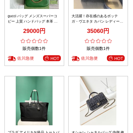
gucci バッグ メンズスーパーコ
大活躍！存在感のあるボッテ
ピー 上質 ハンドバッグ 本革 レ
ガ・ヴエネタ カバン レディース
ザー 優雅レディ グリーン
コピー765897 カセットシリーズ
29000円
35060円
販売個数1件
販売個数1件
佐川急便
佐川急便
HOT
HOT
プラダ アメリカＮ級品 トートバ
オシャレ シャネルバッグ 内側 修