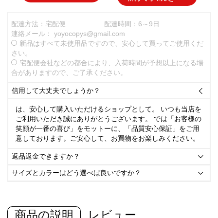
配達方法：宅配便
配達時間：6～9日
連絡メール：
yoyocopys@gmail.com
新品はすべて未使用品ですので、安心して買ってご使用くだ
さい。
宅配便会社などの都合により、入荷時間が予想以上になる場
合がありますので、ご了承ください。
信用して大丈夫でしょうか？

は、安心して購入いただけるショップとして。 いつも当店を
ご利用いただき誠にありがとうございます。 では「お客様の
笑顔が一番の喜び」をモットーに、「品質安心保証」をご用
意しております。ご安心して、お買物をお楽しみください。
返品返金できますか？

サイズとカラーはどう選べば良いですか？

商品の説明
レビュー