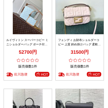
ルイヴィトン スーパーコピー ミ
フェンディ お財布ショルダーコ
ニショルダーバッグ ポーチ付き
ピー 上質 斜め掛けバッグ 柔軟
モノグラムキャンバス 2WAY仕
0191S 優雅 お洒落 チェーンバッ
52700円
31500円
様 安心サイト
グ ピンク
販売個数1件
販売個数1件
佐川急便
佐川急便
HOT
HOT