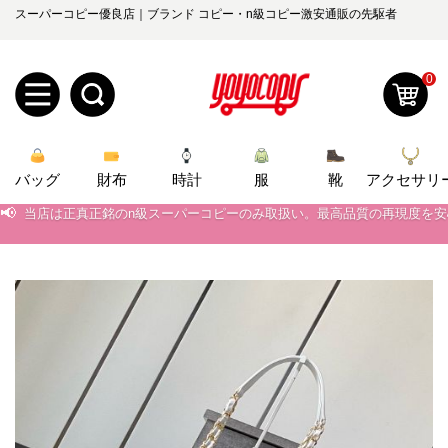
スーパーコピー優良店｜ブランド コピー・n級コピー激安通販の先駆者
0
新
バッグ
規
ロ
財布
時計
服
靴
アクセサリ
📢
当店は正真正銘のn級スーパーコピーのみ取扱い。最高品質の再現度を
ユ
グ
📢
2026春の新作続々更新中！期間中のご注文でお得な割引をご利用いただ
📢
新作入荷！ルイ・ヴィトンスーパーコピー バッグ最新モデルが登場。上
0
ー
イ
📢
当店は正真正銘のn級スーパーコピーのみ取扱い。最高品質の再現度を
ザ
ン
オ
📢
2026春の新作続々更新中！期間中のご注文でお得な割引をご利用いただ
ー
ー
お
📢
新作入荷！ルイ・ヴィトンスーパーコピー バッグ最新モデルが登場。上
yoyocopys@gmail.com
登
ダ
知