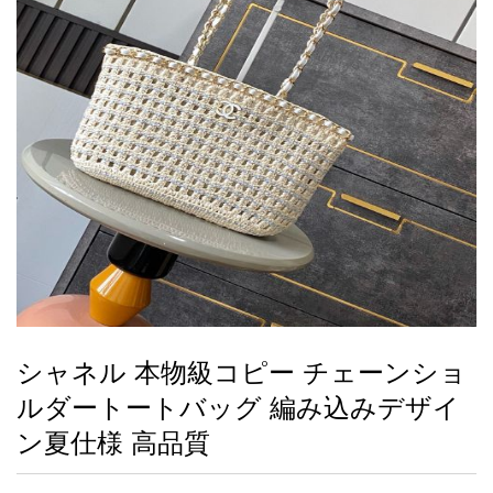
録
ー
ら
アイフォーンケ
管
せ
2026人気特集
アクセサリー
衣装セット
住まい用品
スカーフ
バッグ
ズボン
ベルト
財布
時計
小物
服
靴
ース
理
最
新
製
品
シャネル 本物級コピー チェーンショ
お
ルダートートバッグ 編み込みデザイ
す
す
ン夏仕様 高品質
め
商