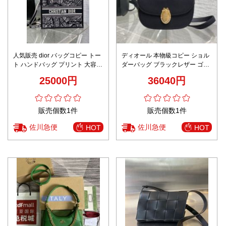
人気販売 dior バッグコピー トー
ディオール 本物級コピー ショル
ト ハンドバッグ プリント 大容量
ダーバッグ ブラックレザー ゴー
ママバッグ 動物刺繍 ブラック
ルド金具 満足度高い
25000円
36040円
販売個数1件
販売個数1件
佐川急便
佐川急便
HOT
HOT