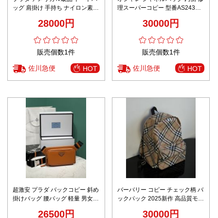
ッグ 肩掛け 手持ち ナイロン素材
理スーパーコピー 型番AS2431
実用 大容量 シンプル ブラック
斜め掛けバッグ チェーンバッグ
28000円
30000円
実用 ブラック
販売個数1件
販売個数1件
佐川急便
佐川急便
HOT
HOT
超激安 プラダ バックコピー 斜め
バーバリー コピー チェック柄 バ
掛けバッグ 腰バッグ 軽量 男女兼
ックパック 2025新作 高品質モデ
用 2VH156A オレンジ色
ル
26500円
30000円