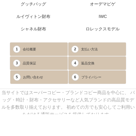
グッチバッグ
オーデマピゲ
ルイヴィトン財布
IWC
シャネル財布
ロレックスモデル
1
2
会社概要
支払い方法
3
4
品質保証
返品交換
5
6
お問い合わせ
プライバシー
当サイトではスーパーコピー・ブランドコピー商品を中心に、 バ
ッグ・時計・財布・アクセサリーなど人気ブランドの高品質モデ
ルを多数取り揃えております。 初めての方でも安心してご利用い
ただける通販サービスを提供しております。
連絡先：
yoyocopys@gmail.com
／ Line: yoyocopy ／ 店長：渡辺
実香 ／ 営業時間：08：30～23：30（24時間受付）