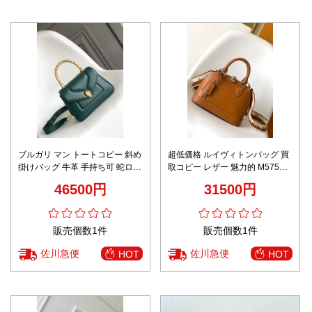
ブルガリ マン トートコピー 斜め
超低価格 ルイヴィトンバッグ 買
掛けバッグ 牛革 手持ち可 蛇ロゴ
取コピー レザー 魅力的 M57540
ファッション 大人気 女性 グリー
斜め掛け 持ちバッグ 人気新作 ブ
46500円
31500円
ン
ラウン
販売個数1件
販売個数1件
佐川急便
佐川急便
HOT
HOT