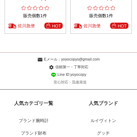
販売個数1件
販売個数1件
佐川急便
佐川急便
HOT
HOT
Eメール：
yoyocopys@gmail.com
信頼第一・丁寧対応
Line ID:yoyocopy
安心対応・迅速発送
人気カテゴリ一覧
人気ブランド
ブランド腕時計
ルイヴィトン
ブランド財布
グッチ