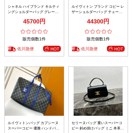
シャネル ハイブランド キルティ
ルイヴィトン ブランド コピー レ
ングショルダーバッグ グレーレ
ザーショルダーバッグ チェーン
ザー 洗練フォルム 丁寧な縫製人
装飾モダン設計 数量限定入荷
45700円
44300円
気仕様
販売個数1件
販売個数1件
佐川急便
佐川急便
HOT
HOT
ルイヴィトンバッグ カプシーヌ
セリーヌバッグ 重いスーパーコ
スーパーコピー 優雅 ハンドバッ
ピー 斜め掛けバッグ ミニ 本革