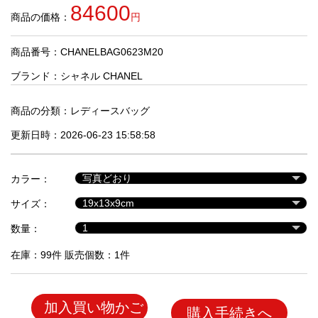
品
84600
商品の価格：
円
商品番号：CHANELBAG0623M20
人
気
ブランド：
シャネル CHANEL
商
品
商品の分類：
レディースバッグ
更新日時：2026-06-23 15:58:58
セ
ー
カラー：
ル
商
サイズ：
品
数量：
在庫：99件 販売個数：1件
加入買い物かご
購入手続きへ