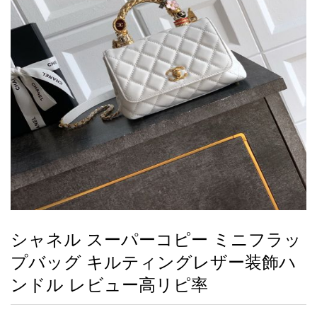
録
ー
ら
アイフォーンケ
管
せ
2026人気特集
アクセサリー
衣装セット
住まい用品
スカーフ
バッグ
ズボン
ベルト
財布
時計
小物
服
靴
ース
理
最
新
製
品
シャネル スーパーコピー ミニフラッ
お
プバッグ キルティングレザー装飾ハ
す
す
ンドル レビュー高リピ率
め
商