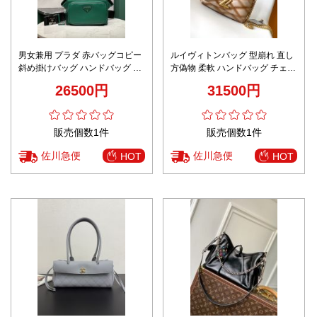
男女兼用 プラダ 赤バッグコピー
ルイヴィトンバッグ 型崩れ 直し
斜め掛けバッグ ハンドバッグ 軽
方偽物 柔軟 ハンドバッグ チェー
量 メンズ 2VH156A グリーン
ンバッグ 本革 レザー M11257 ブ
26500円
31500円
ラウン
販売個数1件
販売個数1件
佐川急便
佐川急便
HOT
HOT