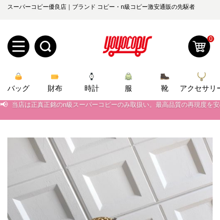
スーパーコピー優良店｜ブランド コピー・n級コピー激安通販の先駆者
0
新
バッグ
規
ロ
財布
時計
服
靴
アクセサリ
📢
当店は正真正銘のn級スーパーコピーのみ取扱い。最高品質の再現度を
ユ
グ
📢
2026春の新作続々更新中！期間中のご注文でお得な割引をご利用いただ
📢
新作入荷！ルイ・ヴィトンスーパーコピー バッグ最新モデルが登場。上
0
ー
イ
📢
当店は正真正銘のn級スーパーコピーのみ取扱い。最高品質の再現度を
ザ
ン
オ
📢
2026春の新作続々更新中！期間中のご注文でお得な割引をご利用いただ
ー
ー
お
📢
新作入荷！ルイ・ヴィトンスーパーコピー バッグ最新モデルが登場。上
yoyocopys@gmail.com
登
ダ
知