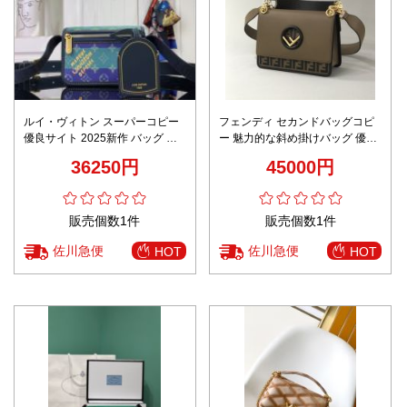
ルイ・ヴィトン スーパーコピー
フェンディ セカンドバッグコピ
優良サイト 2025新作 バッグ 高
ー 魅力的な斜め掛けバッグ 優雅
級レベル仕様 精密ディテール 圧
大人気 ファッション感 ブラウン
36250円
45000円
倒的な再現度
販売個数1件
販売個数1件
佐川急便
佐川急便
HOT
HOT