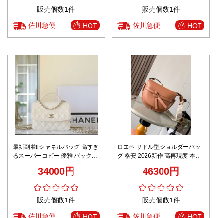
販売個数1件
販売個数1件
佐川急便
佐川急便
HOT
HOT
最新到着‼シャネルバッグ 高すぎ
ロエベ サドル型ショルダーバッ
るスーパーコピー 優雅 バックバ
グ 格安 2026新作 高再現度 本革
ッグ 牛革 チェーンバッグ ホワイ
使用 精密ディテール 高級感仕上
34000円
46300円
ト
げ 安心サイト 実店舗運営
販売個数1件
販売個数1件
佐川急便
佐川急便
HOT
HOT