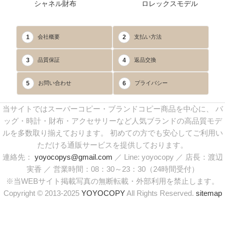
シャネル財布
ロレックスモデル
1
2
会社概要
支払い方法
3
4
品質保証
返品交換
5
6
お問い合わせ
プライバシー
当サイトではスーパーコピー・ブランドコピー商品を中心に、 バ
ッグ・時計・財布・アクセサリーなど人気ブランドの高品質モデ
ルを多数取り揃えております。 初めての方でも安心してご利用い
ただける通販サービスを提供しております。
連絡先：
yoyocopys@gmail.com
／ Line: yoyocopy ／ 店長：渡辺
実香 ／ 営業時間：08：30～23：30（24時間受付）
※当WEBサイト掲載写真の無断転載・外部利用を禁止します。
Copyright © 2013-2025
YOYOCOPY
All Rights Reserved.
sitemap