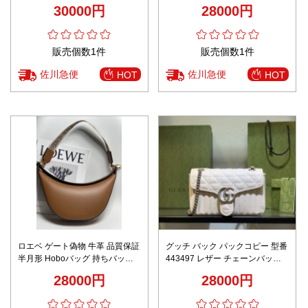
グ レザー 大容量 牛革 M00161
レザー 119533 ブラック
30000円
28000円
ブルー
販売個数1件
販売個数1件
佐川急便
佐川急便
HOT
HOT
ロエベ ゲート偽物 牛革 品質保証
グッチ バック パックコピー 型番
半月形 Hoboバッグ 持ちバッグ
443497 レザー チェーンバッグ
ミニ 3073 ブラウン
肩掛け 実用 牛革 柔らかい レデ
28000円
28000円
ィース ホワイト