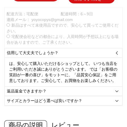
配達方法：宅配便
配達時間：6～9日
連絡メール：
yoyocopys@gmail.com
新品はすべて未使用品ですので、安心して買ってご使用くだ
さい。
宅配便会社などの都合により、入荷時間が予想以上になる場
合がありますので、ご了承ください。
信用して大丈夫でしょうか？

は、安心して購入いただけるショップとして。 いつも当店を
ご利用いただき誠にありがとうございます。 では「お客様の
笑顔が一番の喜び」をモットーに、「品質安心保証」をご用
意しております。ご安心して、お買物をお楽しみください。
返品返金できますか？

サイズとカラーはどう選べば良いですか？

商品の説明
レビュー