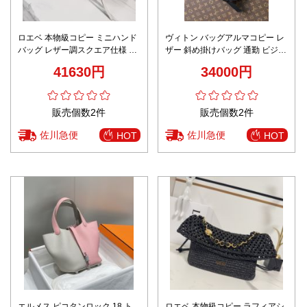
ロエベ 本物級コピー ミニハンド
ヴィトン バッグアルマコピー レ
バッグ レザー調スクエア仕様 口
ザー 斜め掛けバッグ 通勤 ビジネ
コミ多数 上質感
ス 牛革 レザー 柔軟 ブラック
41630円
34000円
販売個数2件
販売個数2件
佐川急便
佐川急便
HOT
HOT
エルメス ピコタンロック 18 ト
ロエベ 本物級コピー ラフィアシ