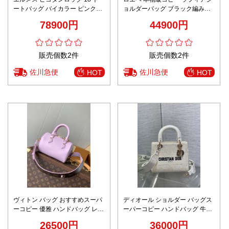
ートバッグ バイカラー ピンク
ョルダーバッグ ブラック編み込
2026新作 n級 高再現度 本革使用
み仕様 確実に届く 上質感
78900円
44900円
精密ディテール 高級感仕上げ 秘
密厳守配送
販売個数2件
販売個数2件
佐川急便
佐川急便
HOT
HOT
ヴィトン バッグ おすすめスーパ
ディオール ショルダー バッグス
ーコピー 優雅 ハンドバッグ レザ
ーパーコピー ハンドバッグ 牛革
ー 斜め掛けバッグ 牛革 M24598
レザー 斜め掛けバッグ 優雅レデ
26500円
36000円
パープル
ィ ホワイト