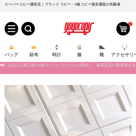
スーパーコピー優良店｜ブランド コピー・n級コピー激安通販の先駆者
0
新
バッグ
規
ロ
財布
時計
服
靴
アクセサリ
📢
当店は正真正銘のn級スーパーコピーのみ取扱い。最高品質の再現度を
ユ
グ
📢
2026春の新作続々更新中！期間中のご注文でお得な割引をご利用いただ
📢
新作入荷！ルイ・ヴィトンスーパーコピー バッグ最新モデルが登場。上
0
ー
イ
📢
当店は正真正銘のn級スーパーコピーのみ取扱い。最高品質の再現度を
ザ
ン
オ
📢
2026春の新作続々更新中！期間中のご注文でお得な割引をご利用いただ
ー
ー
お
📢
新作入荷！ルイ・ヴィトンスーパーコピー バッグ最新モデルが登場。上
yoyocopys@gmail.com
登
ダ
知