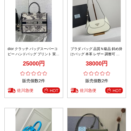
dior クラッチ バッグスーパーコ
プラダ バッグ 品質Ｎ級品 斜め掛
ピー ハンドバッグ プリント 実用
けバッグ 本革 レザー 調整可 シ
シンプル ブラック
ンプル 肩掛け 1BD358 ホワイト
25000円
38000円
販売個数2件
販売個数2件
佐川急便
佐川急便
HOT
HOT