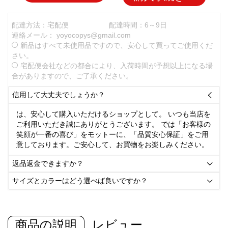
配達方法：宅配便
配達時間：6～9日
連絡メール：
yoyocopys@gmail.com
新品はすべて未使用品ですので、安心して買ってご使用くだ
さい。
宅配便会社などの都合により、入荷時間が予想以上になる場
合がありますので、ご了承ください。
信用して大丈夫でしょうか？

は、安心して購入いただけるショップとして。 いつも当店を
ご利用いただき誠にありがとうございます。 では「お客様の
笑顔が一番の喜び」をモットーに、「品質安心保証」をご用
意しております。ご安心して、お買物をお楽しみください。
返品返金できますか？

サイズとカラーはどう選べば良いですか？

商品の説明
レビュー