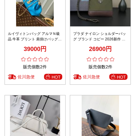
ルイヴィトンバッグ アルマＮ級
プラダ ナイロン ショルダーバッ
品 牛革 プリント 肩掛けバッグ
グ ブランド コピー 2026新作 高
女性 優雅 M22325 ブルー
再現度 精密ディテール 本革使用
39000円
26900円
安心サイト 追跡可能
販売個数2件
販売個数2件
佐川急便
佐川急便
HOT
HOT