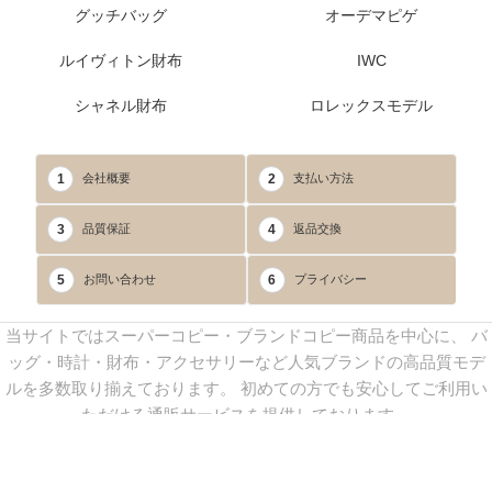
グッチバッグ
オーデマピゲ
ルイヴィトン財布
IWC
シャネル財布
ロレックスモデル
1
2
会社概要
支払い方法
3
4
品質保証
返品交換
5
6
お問い合わせ
プライバシー
当サイトではスーパーコピー・ブランドコピー商品を中心に、 バ
ッグ・時計・財布・アクセサリーなど人気ブランドの高品質モデ
ルを多数取り揃えております。 初めての方でも安心してご利用い
ただける通販サービスを提供しております。
連絡先：
yoyocopys@gmail.com
／ Line: yoyocopy ／ 店長：渡辺
実香 ／ 営業時間：08：30～23：30（24時間受付）