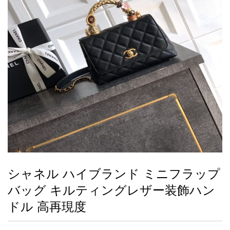
録
ー
ら
アイフォーンケ
管
せ
2026人気特集
アクセサリー
衣装セット
住まい用品
スカーフ
バッグ
ズボン
ベルト
財布
時計
小物
服
靴
ース
理
最
新
製
品
シャネル ハイブランド ミニフラップ
お
バッグ キルティングレザー装飾ハン
す
す
ドル 高再現度
め
商