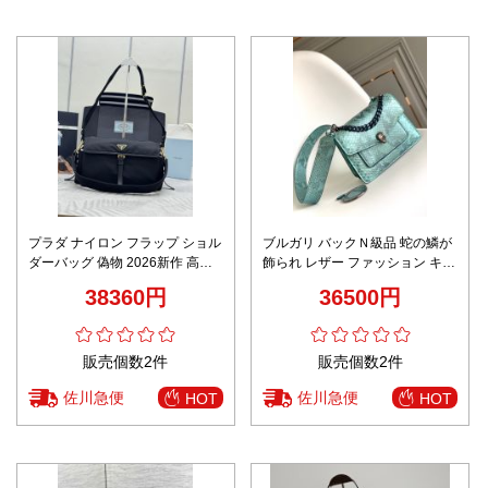
プラダ ナイロン フラップ ショル
ブルガリ バックＮ級品 蛇の鱗が
ダーバッグ 偽物 2026新作 高再
飾られ レザー ファッション キラ
現度 精密ディテール 本革使用 安
キラ 人気販売 女性 グリーン
38360円
36500円
心サイト
販売個数2件
販売個数2件
佐川急便
佐川急便
HOT
HOT