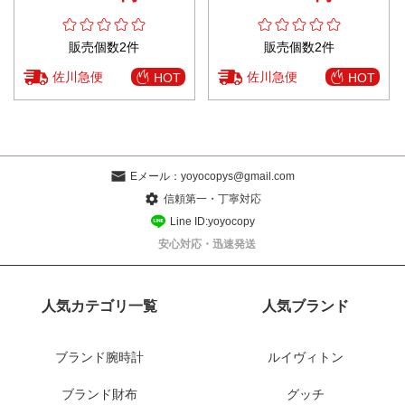
販売個数2件
販売個数2件
佐川急便
佐川急便
HOT
HOT
Eメール：
yoyocopys@gmail.com
信頼第一・丁寧対応
Line ID:yoyocopy
安心対応・迅速発送
人気カテゴリ一覧
人気ブランド
ブランド腕時計
ルイヴィトン
ブランド財布
グッチ