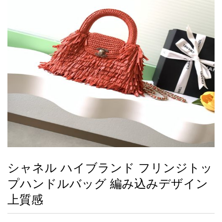
録
ー
ら
アイフォーンケ
管
せ
2026人気特集
アクセサリー
衣装セット
住まい用品
スカーフ
バッグ
ズボン
ベルト
財布
時計
小物
服
靴
ース
理
最
新
製
品
シャネル ハイブランド フリンジトッ
お
プハンドルバッグ 編み込みデザイン
す
す
上質感
め
商