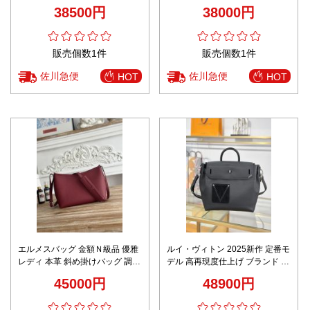
掛けバッグ 牛革 女性 パープル
シンプル 優雅レディ ホワイト
38500円
38000円
販売個数1件
販売個数1件
佐川急便
佐川急便
HOT
HOT
エルメスバッグ 金額Ｎ級品 優雅
ルイ・ヴィトン 2025新作 定番モ
レディ 本革 斜め掛けバッグ 調整
デル 高再現度仕上げ ブランド コ
可 レッド
ピー 安心サイト 高品質本革使用
45000円
48900円
精密ディテール 発送保証 追跡可
能 秘密厳守配送 実店舗運営 確実