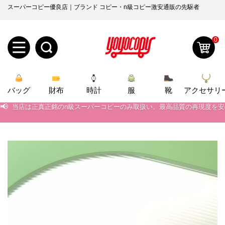
スーパーコピー優良店｜ブランド コピー・n級コピー激安通販の先駆者
0
新
バッグ
規
ロ
財布
時計
服
靴
アクセサリ
📢
当店は正真正銘のn級スーパーコピーのみ取扱い。最高品質の再現度を
ユ
グ
📢
2026春の新作続々更新中！期間中のご注文でお得な割引をご利用いただ
📢
新作入荷！ルイ・ヴィトンスーパーコピー バッグ最新モデルが登場。上
0
ー
イ
📢
当店は正真正銘のn級スーパーコピーのみ取扱い。最高品質の再現度を
ザ
ン
オ
📢
2026春の新作続々更新中！期間中のご注文でお得な割引をご利用いただ
ー
ー
お
📢
新作入荷！ルイ・ヴィトンスーパーコピー バッグ最新モデルが登場。上
yoyocopys@gmail.com
登
ダ
知