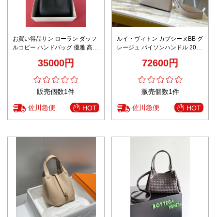
お買い得品サン ローラン ダッフ
ルイ・ヴィトン カプシーヌBB グ
ルコピー ハンドバッグ 優雅 高品
レージュ パイソンハンドル 2025
質 713938 ブラック
新作 バッグ コピー 高級感仕上げ
35000円
72600円
精密ディテール 上質感あふれる
人気モデル
販売個数1件
販売個数1件
佐川急便
佐川急便
HOT
HOT