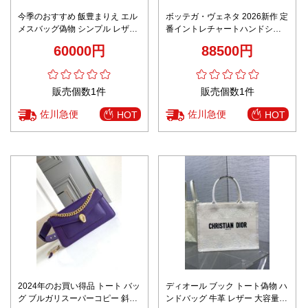
今季のおすすめ 飯豊まりえ エル
ボッテガ・ヴェネタ 2026新作 定
メスバッグ偽物 シンプル レザー
番イントレチャートハンドショ
ハンドバッグ 牛革 ピンク
ルダーバッグ 激安屋口コミ 高再
60000円
88500円
現度 本革使用 精密ディテール 高
評価 安心サイト 数量限定入荷
販売個数1件
販売個数1件
佐川急便
佐川急便
HOT
HOT
2024年のお買い得品 トート バッ
ディオール ブック トート偽物 ハ
グ ブルガリスーパーコピー 斜め
ンドバッグ 牛革 レザー 大容量