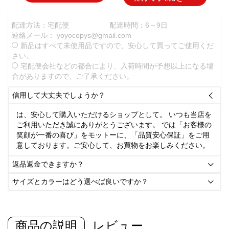
配達方法：宅配便
配達時間：6～9日
連絡メール：
yoyocopys@gmail.com
新品はすべて未使用品ですので、安心して買ってご使用くだ
さい。
宅配便会社などの都合により、入荷時間が予想以上になる場
合がありますので、ご了承ください。
信用して大丈夫でしょうか？

は、安心して購入いただけるショップとして。 いつも当店を
ご利用いただき誠にありがとうございます。 では「お客様の
笑顔が一番の喜び」をモットーに、「品質安心保証」をご用
意しております。ご安心して、お買物をお楽しみください。
返品返金できますか？

サイズとカラーはどう選べば良いですか？

商品の説明
レビュー