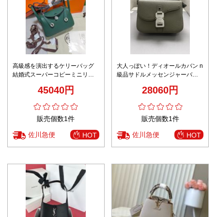
高級感を演出するケリーバッグ
大人っぽい！ディオールカバン n
結婚式スーパーコピーミニリン
級品サドルメッセンジャーバッ
ディ バッグ 。レザーハンドル 調
グ クラシック D8015
45040円
28060円
節可能なショルダーストラップ
販売個数1件
販売個数1件
佐川急便
佐川急便
HOT
HOT