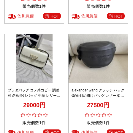
に届く
販売個数1件
販売個数1件
佐川急便
佐川急便
HOT
HOT
プラダバッグ コメ兵コピー 調整
alexander wang クラッチ バッグ
可 斜め掛けバッグ 牛革 レザー
偽物 斜め掛けバッグ レザー 柔軟
上質 1BD339 ホワイト
腰バッグ 調整可 ブラック
29000円
27500円
販売個数1件
販売個数1件
佐川急便
佐川急便
HOT
HOT