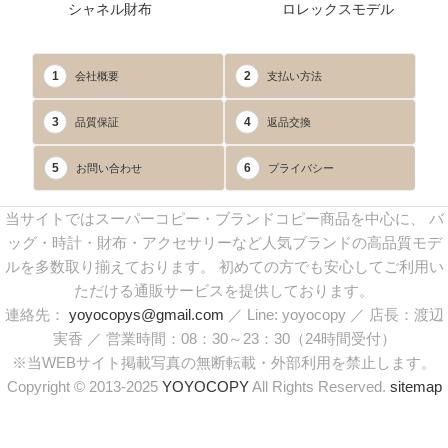
シャネル財布
ロレックスモデル
1
2
会社概要
支払い方法
3
4
品質保証
返品交換
5
6
お問い合わせ
プライバシー
当サイトではスーパーコピー・ブランドコピー商品を中心に、 バ
ッグ・時計・財布・アクセサリーなど人気ブランドの高品質モデ
ルを多数取り揃えております。 初めての方でも安心してご利用い
ただける通販サービスを提供しております。
連絡先：
yoyocopys@gmail.com
／ Line: yoyocopy ／ 店長：渡辺
実香 ／ 営業時間：08：30～23：30（24時間受付）
※当WEBサイト掲載写真の無断転載・外部利用を禁止します。
Copyright © 2013-2025
YOYOCOPY
All Rights Reserved.
sitemap