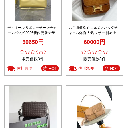
ディオール リボンモチーフチェ
お手頃価格で エルメスバッグチ
ーンバッグ 2026新作 定番デザイ
ャーム偽物 人気 レザー 斜め掛け
ン 高再現度スーパーコピー 高品
バッグ 牛革 ブラウン
50650円
60000円
質本革使用 安心サイト 数量限定
入荷
販売個数3件
販売個数3件
佐川急便
佐川急便
HOT
HOT