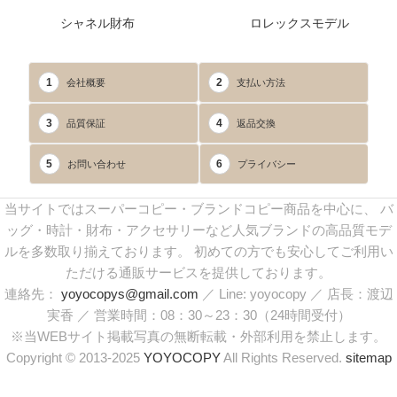
シャネル財布
ロレックスモデル
1
2
会社概要
支払い方法
3
4
品質保証
返品交換
5
6
お問い合わせ
プライバシー
当サイトではスーパーコピー・ブランドコピー商品を中心に、 バ
ッグ・時計・財布・アクセサリーなど人気ブランドの高品質モデ
ルを多数取り揃えております。 初めての方でも安心してご利用い
ただける通販サービスを提供しております。
連絡先：
yoyocopys@gmail.com
／ Line: yoyocopy ／ 店長：渡辺
実香 ／ 営業時間：08：30～23：30（24時間受付）
※当WEBサイト掲載写真の無断転載・外部利用を禁止します。
Copyright © 2013-2025
YOYOCOPY
All Rights Reserved.
sitemap