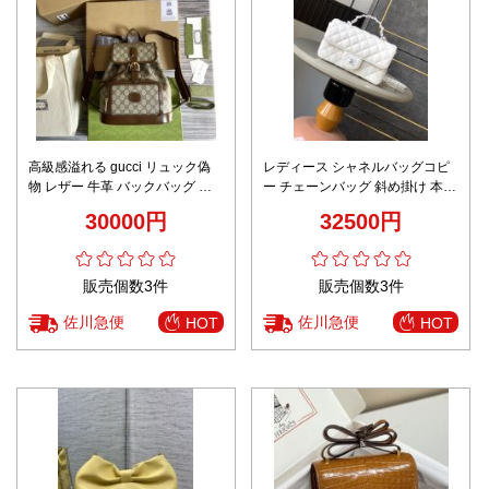
高級感溢れる gucci リュック偽
レディース シャネルバッグコピ
物 レザー 牛革 バックバッグ 花
ー チェーンバッグ 斜め掛け 本革
柄 大容量 674147 ブラウン
優雅 少女感 ホワイト
30000円
32500円
販売個数3件
販売個数3件
佐川急便
佐川急便
HOT
HOT