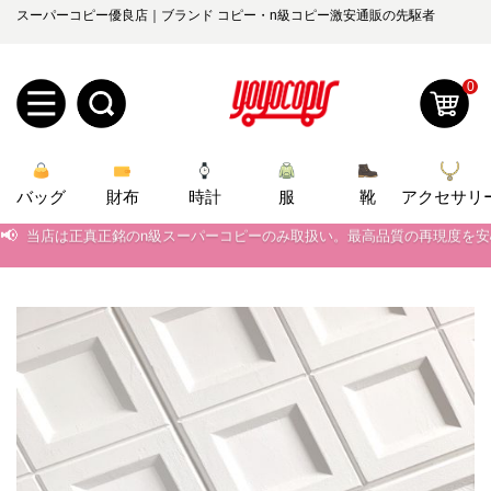
スーパーコピー優良店｜ブランド コピー・n級コピー激安通販の先駆者
0
新
バッグ
規
ロ
財布
時計
服
靴
アクセサリ
📢
当店は正真正銘のn級スーパーコピーのみ取扱い。最高品質の再現度を
ユ
グ
📢
2026春の新作続々更新中！期間中のご注文でお得な割引をご利用いただ
📢
0
新作入荷！ルイ・ヴィトンスーパーコピー バッグ最新モデルが登場。上
ー
イ
📢
当店は正真正銘のn級スーパーコピーのみ取扱い。最高品質の再現度を
ザ
ン
オ
📢
2026春の新作続々更新中！期間中のご注文でお得な割引をご利用いただ
ー
ー
お
📢
新作入荷！ルイ・ヴィトンスーパーコピー バッグ最新モデルが登場。上
yoyocopys@gmail.com
登
ダ
知