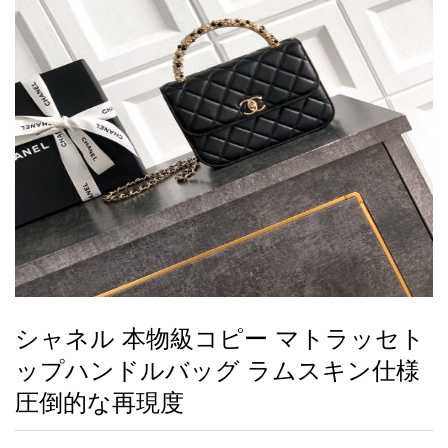
録
ー
ら
アイフォーンケ
管
せ
2026人気特集
アクセサリー
衣装セット
住まい用品
スカーフ
バッグ
ズボン
ベルト
財布
時計
小物
服
靴
ース
理
最
新
製
品
シャネル 本物級コピー マトラッセト
お
ップハンドルバッグ ラムスキン仕様
す
す
圧倒的な再現度
め
商