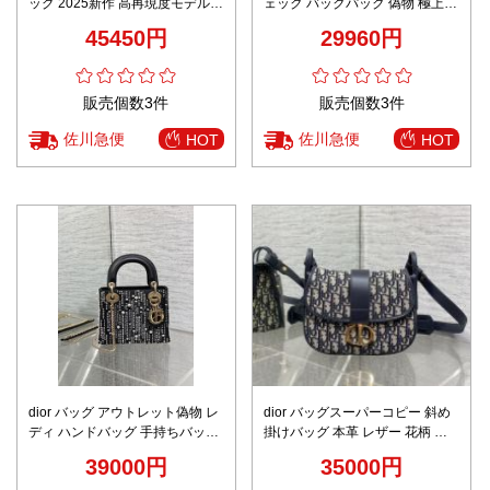
ッグ 2025新作 高再現度モデル
ェック バックパック 偽物 極上の
上質カーフ使用 高級感漂う仕上
装着感 ユーザー満足保証 限定入
45450円
29960円
げ 安心サイト 実店舗運営
荷モデル
販売個数3件
販売個数3件
佐川急便
佐川急便
HOT
HOT
dior バッグ アウトレット偽物 レ
dior バッグスーパーコピー 斜め
ディ ハンドバッグ 手持ちバッグ
掛けバッグ 本革 レザー 花柄 シ
魅力的な斜め掛けバッグ 刺繍 ブ
ンプル ブラック
39000円
35000円
ラック