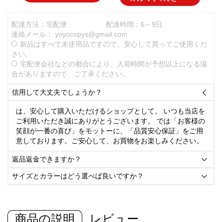
配達方法：宅配便
配達時間：6～9日
連絡メール：
yoyocopys@gmail.com
新品はすべて未使用品ですので、安心して買ってご使用くだ
さい。
宅配便会社などの都合により、入荷時間が予想以上になる場
合がありますので、ご了承ください。
信用して大丈夫でしょうか？

は、安心して購入いただけるショップとして。 いつも当店を
ご利用いただき誠にありがとうございます。 では「お客様の
笑顔が一番の喜び」をモットーに、「品質安心保証」をご用
意しております。ご安心して、お買物をお楽しみください。
返品返金できますか？

サイズとカラーはどう選べば良いですか？

商品の説明
レビュー