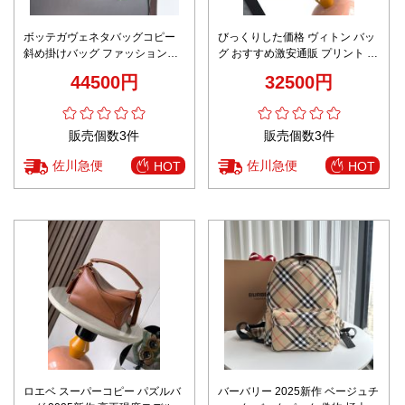
ボッテガヴェネタバッグコピー
びっくりした価格 ヴィトン バッ
斜め掛けバッグ ファッション感
グ おすすめ激安通販 プリント 牛
カメラバッグ 本革 ブラウン
革 m46388 斜め掛けバッグ ブラ
44500円
32500円
ウン
販売個数3件
販売個数3件
佐川急便
佐川急便
HOT
HOT
ロエベ スーパーコピー パズルバ
バーバリー 2025新作 ベージュチ