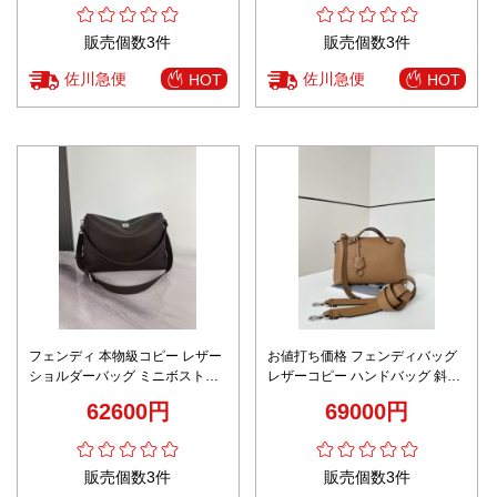
販売個数3件
販売個数3件
佐川急便
佐川急便
HOT
HOT
フェンディ 本物級コピー レザー
お値打ち価格 フェンディバッグ
ショルダーバッグ ミニボストン
レザーコピー ハンドバッグ 斜め
フォルム 精密ディテール
掛け 本革 優雅 8668 ブラウン
62600円
69000円
販売個数3件
販売個数3件